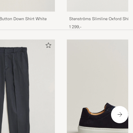
utton Down Shirt White
Stenströms Slimline Oxford Shirt
1 299,-