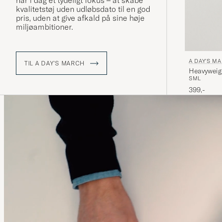
har i dag et tydeligt fokus – at skabe
kvalitetstøj uden udløbsdato til en god
pris, uden at give afkald på sine høje
miljøambitioner.
A DAY'S M
TIL A DAY'S MARCH
Heavyweig
S
M
L
399,-