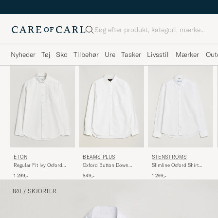
Søg
Nyheder
Tøj
Sko
Tilbehør
Ure
Tasker
Livsstil
Mærker
Out
BEAMS PLUS
STENSTRÖMS
ETON
Oxford Button Down
Slimline Oxford Shirt
Regular Fit Ivy Oxford
Shirt White
White
Shirt White
849,-
1 299,-
1 299,-
TØJ
/
SKJORTER