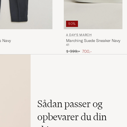
50%
A DAY'S MARCH
s Navy
Marching Suede Sneaker Navy
41
Ordinary pris
Nedsat pris
1 399,-
700,-
Sådan passer og
opbevarer du din