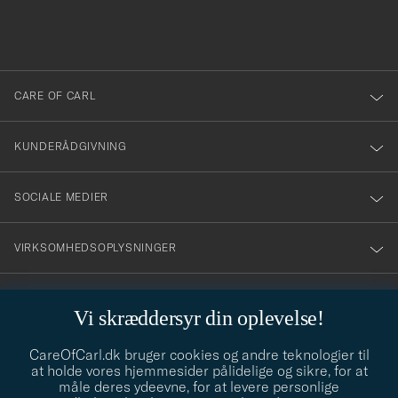
du
anmälde
dig
till
CARE OF CARL
vårt
nyhetsbrev!
KUNDERÅDGIVNING
SOCIALE MEDIER
VIRKSOMHEDSOPLYSNINGER
Vi skræddersyr din oplevelse!
STILRÅD
CareOfCarl.dk bruger cookies og andre teknologier til
Behøver du hjælp til at finde din stil? Lad os hjælpe dig, vi hjælper
at holde vores hjemmesider pålidelige og sikre, for at
gerne til!
info@careofcarl.dk
måle deres ydeevne, for at levere personlige