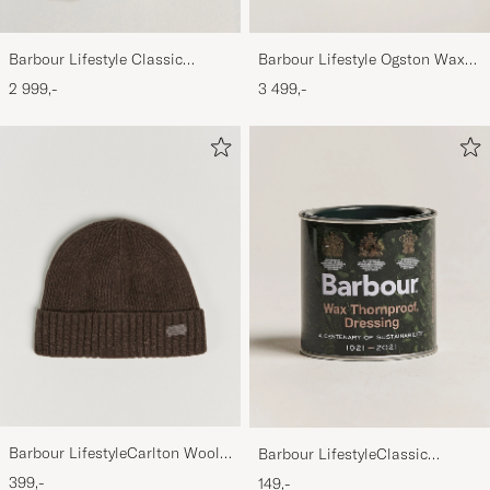
Barbour Lifestyle Classic
Barbour Lifestyle Ogston Waxed
Bedale Jacket Olive
Jacket Olive
2 999,-
3 499,-
Barbour LifestyleCarlton Wool
Barbour LifestyleClassic
BeanieMid Brown
Thornproof Dressing
399,-
149,-