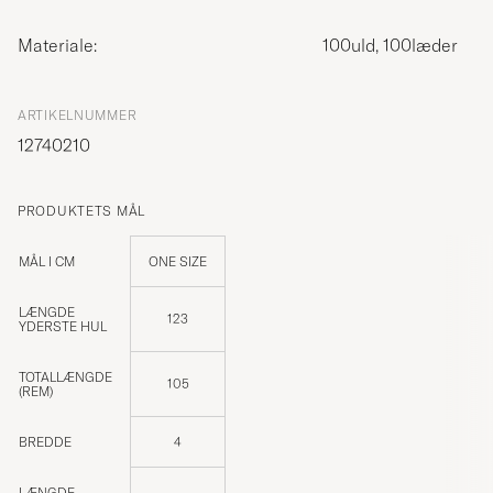
Materiale:
100uld, 100læder
ARTIKELNUMMER
12740210
PRODUKTETS MÅL
MÅL I CM
ONE SIZE
LÆNGDE
123
YDERSTE HUL
TOTALLÆNGDE
105
(REM)
BREDDE
4
LÆNGDE