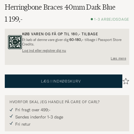
Herringbone Braces 40mm Dark Blue
1 199,-
1-3 ARBEJDSDAGE
KØB VAREN OG FÅ OP TIL
180,-
TILBAGE
Et køb af denne vare giver dig
60-180,-
tilbage i Passport Store
Credits.
Log ind eller registrer dig nu
Læs mere
LÆG I INDKØBSKURV
HVORFOR SKAL JEG HANDLE PÅ CARE OF CARL?
Fri fragt over 499;-
Sendes indenfor 1-3 dage
Fri retur