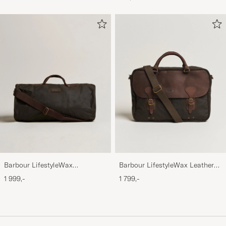
Barbour LifestyleWax
Barbour LifestyleWax Leather
HoldallOlive
Briefcase Olive
1 999,-
1 799,-