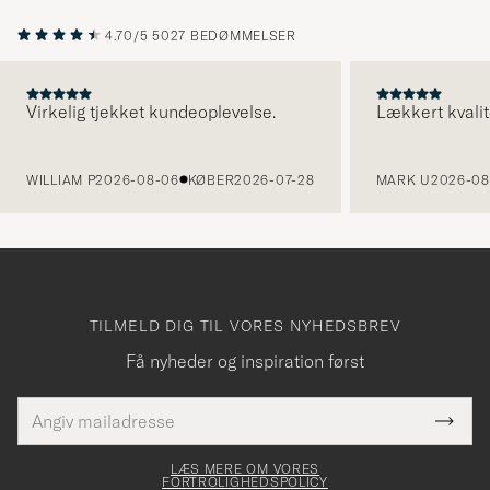
4.70/5
5027 BEDØMMELSER
Virkelig tjekket kundeoplevelse.
Lækkert kvalit
FORRIGE
WILLIAM P
2026-08-06
KØBER
2026-07-28
MARK U
2026-08
TILMELD DIG TIL VORES NYHEDSBREV
Få nyheder og inspiration først
E-
Tack
Dette
mailadresse
Submi
elt skal
för
Newsl
dfyldes
Form
LÆS MERE OM VORES
att
FORTROLIGHEDSPOLICY