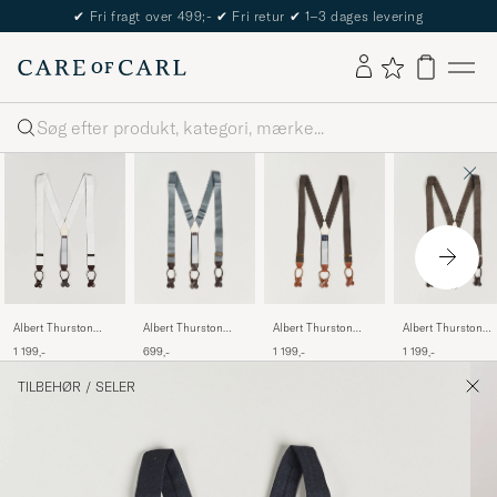
The Care of Carl Passport
Søg
Albert Thurston
Albert Thurston
Albert Thurston
Albert Thurston
Elastic Ribbed Rigid
Fresco Braces
Donegal Tweed
Linen Braces Ivory
699,-
1 199,-
1 199,-
1 199,-
Braces 35mm Dove
38mm Brown
Braces 40mm Dar
Grey
Brown
TILBEHØR
/
SELER