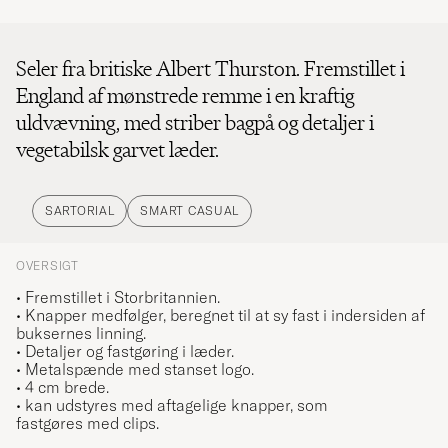
Seler fra britiske Albert Thurston. Fremstillet i
England af mønstrede remme i en kraftig
uldvævning, med striber bagpå og detaljer i
vegetabilsk garvet læder.
SARTORIAL
SMART CASUAL
OVERSIGT
• Fremstillet i Storbritannien.
• Knapper medfølger, beregnet til at sy fast i indersiden af
buksernes linning.
• Detaljer og fastgøring i læder.
• Metalspænde med stanset logo.
• 4 cm brede.
• kan udstyres med aftagelige knapper, som
fastgøres
med clips.