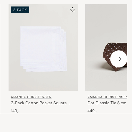
En stor del af produktionen finder sted omkring
Comosøen i Italien, hvor håndværket er blevet bevaret
3-PACK
gennem generationer.
AMANDA CHRISTENSEN
AMANDA CHRISTENSEN
3-Pack Cotton Pocket Square
Dot Classic Tie 8 cm B
White
149,-
449,-