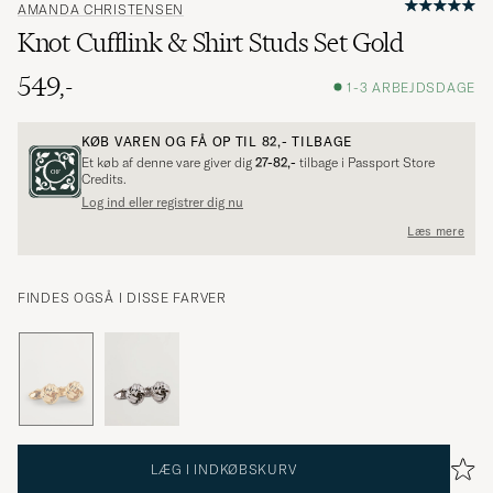
AMANDA CHRISTENSEN
Knot Cufflink & Shirt Studs Set Gold
549,-
1-3 ARBEJDSDAGE
KØB VAREN OG FÅ OP TIL
82,-
TILBAGE
Et køb af denne vare giver dig
27-82,-
tilbage i Passport Store
Credits.
Log ind eller registrer dig nu
Læs mere
FINDES OGSÅ I DISSE FARVER
LÆG I INDKØBSKURV