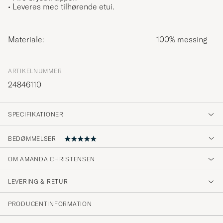
• Leveres med tilhørende etui.
Materiale:
100% messing
ARTIKELNUMMER
24846110
SPECIFIKATIONER
BEDØMMELSER
OM AMANDA CHRISTENSEN
Exactly as in the description
LEVERING & RETUR
KØBTE PÅ CAREOFCARL.FI
PRODUCENTINFORMATION