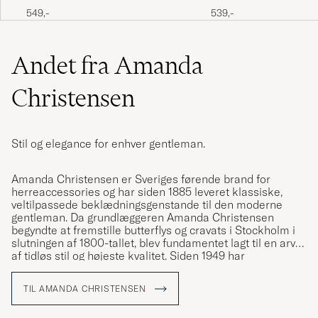
Shirt Studs Set Black/Silver
Shirt Studs Set Gold
549,-
539,-
Andet fra Amanda
Christensen
Stil og elegance for enhver gentleman.
Amanda Christensen er Sveriges førende brand for
herreaccessories og har siden 1885 leveret klassiske,
veltilpassede beklædningsgenstande til den moderne
gentleman. Da grundlæggeren Amanda Christensen
begyndte at fremstille butterflys og cravats i Stockholm i
slutningen af 1800-tallet, blev fundamentet lagt til en arv
af tidløs stil og højeste kvalitet. Siden 1949 har
virksomheden været kongelig hofleverandør og tilbyder i
dag slips, tørklæder, lommetørklæder, sokker og
TIL AMANDA CHRISTENSEN
manchetknapper – detaljer der forstærker
personligheden og stilen hos bevidste mænd verden over.