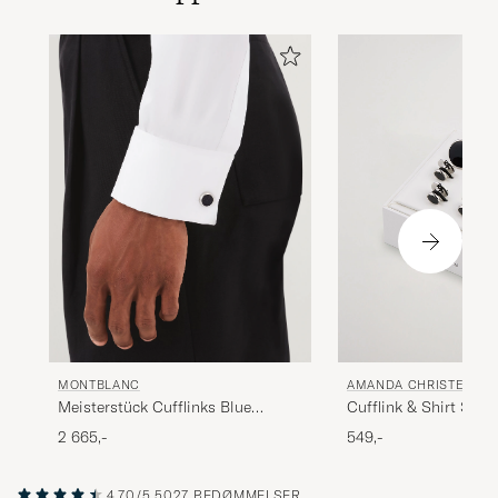
AMANDA CHRISTENSE
MONTBLANC
Cufflink & Shirt Stud
Meisterstück Cufflinks Blue
Black/Silver
Goldstone
549,-
2 665,-
4.70/5
5027 BEDØMMELSER