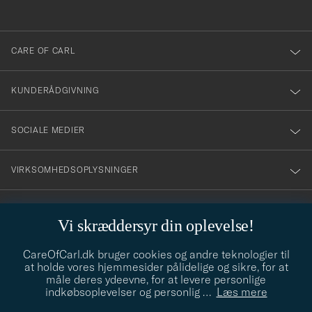
anmälde
dig
till
CARE OF CARL
vårt
nyhetsbrev!
KUNDERÅDGIVNING
SOCIALE MEDIER
VIRKSOMHEDSOPLYSNINGER
Vi skræddersyr din oplevelse!
STILRÅD
CareOfCarl.dk bruger cookies og andre teknologier til
Behøver du hjælp til at finde din stil? Lad os hjælpe dig, vi hjælper
at holde vores hjemmesider pålidelige og sikre, for at
gerne til!
info@careofcarl.dk
måle deres ydeevne, for at levere personlige
indkøbsoplevelser og personlig
…
Læs mere
STILRÅD