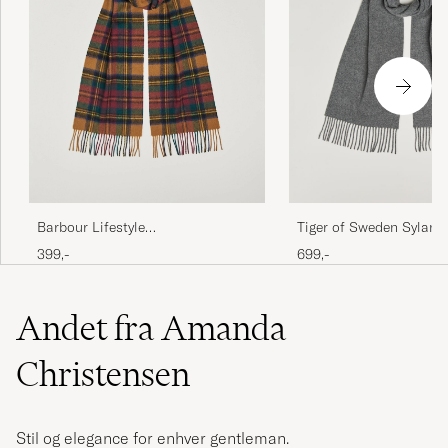
Barbour Lifestyle
Tiger of Sweden Sylan 
Lambswool/Cashmere New Check
Charcoal
399,-
699,-
Tartan Harvest Gold
Andet fra Amanda
Christensen
Stil og elegance for enhver gentleman.