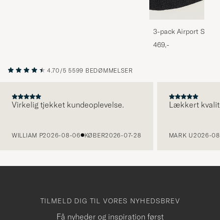
3-pack Airport Socks
Melange
469,-
4.70/5
5599 BEDØMMELSER
Virkelig tjekket kundeoplevelse.
Lækkert kvalit
FORRIGE
WILLIAM P
2026-08-06
KØBER
2026-07-28
MARK U
2026-08
TILMELD DIG TIL VORES NYHEDSBREV
Få nyheder og inspiration først