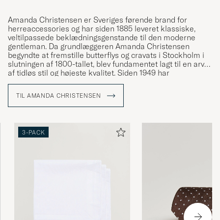
Amanda Christensen er Sveriges førende brand for
herreaccessories og har siden 1885 leveret klassiske,
veltilpassede beklædningsgenstande til den moderne
gentleman. Da grundlæggeren Amanda Christensen
begyndte at fremstille butterflys og cravats i Stockholm i
slutningen af 1800-tallet, blev fundamentet lagt til en arv
af tidløs stil og højeste kvalitet. Siden 1949 har
virksomheden været kongelig hofleverandør og tilbyder i
dag slips, tørklæder, lommetørklæder, sokker og
TIL AMANDA CHRISTENSEN
manchetknapper – detaljer der forstærker
personligheden og stilen hos bevidste mænd verden over.
En stor del af produktionen finder sted omkring
Comosøen i Italien, hvor håndværket er blevet bevaret
3-PACK
gennem generationer.