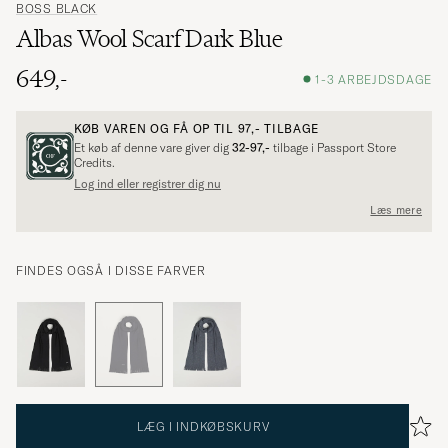
BOSS BLACK
Albas Wool Scarf Dark Blue
649,-
1-3 ARBEJDSDAGE
KØB VAREN OG FÅ OP TIL
97,-
TILBAGE
Et køb af denne vare giver dig
32-97,-
tilbage i Passport Store
Credits.
Log ind eller registrer dig nu
Læs mere
FINDES OGSÅ I DISSE FARVER
LÆG I INDKØBSKURV