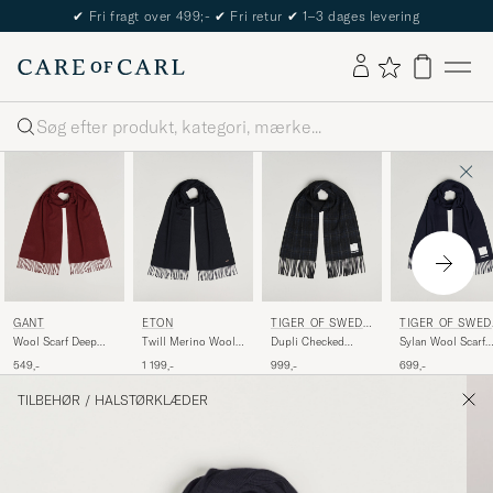
✔
Fri fragt over 499;-
✔
Fri retur
✔
1–3 dages levering
Søg
GANT
ETON
TIGER OF SWEDE
TIGER OF SWED
N
N
Wool Scarf Deep
Twill Merino Wool
Dupli Checked
Sylan Wool Scarf
Grape Wine
Scarf Navy Blue
Wool Scarf Light Ink
Light Ink
549,-
1 199,-
999,-
699,-
TILBEHØR
/
HALSTØRKLÆDER