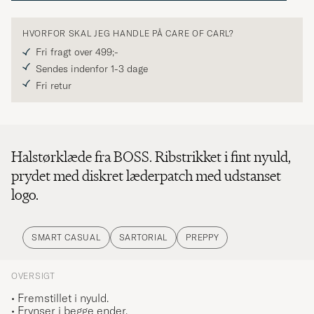
HVORFOR SKAL JEG HANDLE PÅ CARE OF CARL?
Fri fragt over 499;-
Sendes indenfor 1-3 dage
Fri retur
Halstørklæde fra BOSS. Ribstrikket i fint nyuld,
prydet med diskret læderpatch med udstanset
logo.
SMART CASUAL
SARTORIAL
PREPPY
OVERSIGT
• Fremstillet i nyuld.
• Frynser i begge ender.