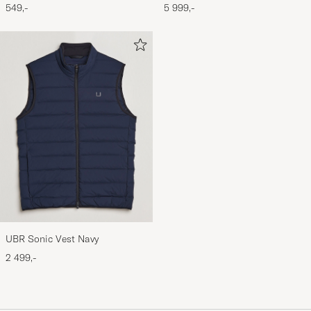
CardholderNavy/Dark Brown
Storm
549,-
5 999,-
UBR Sonic Vest Navy
2 499,-