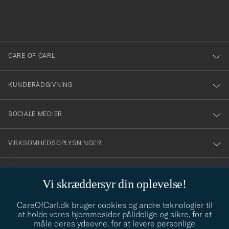
du
anmälde
dig
till
CARE OF CARL
vårt
nyhetsbrev!
KUNDERÅDGIVNING
SOCIALE MEDIER
VIRKSOMHEDSOPLYSNINGER
Vi skræddersyr din oplevelse!
STILRÅD
CareOfCarl.dk bruger cookies og andre teknologier til
Behøver du hjælp til at finde din stil? Lad os hjælpe dig, vi hjælper
at holde vores hjemmesider pålidelige og sikre, for at
gerne til!
info@careofcarl.dk
måle deres ydeevne, for at levere personlige