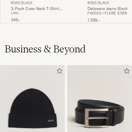
BOSS BLACK
BOSS BLACK
Delaware Jeans Black
3-Pack Crew Neck T-Shirt
FINDES I FLERE STØRR
L
XXL
White/Navy/Black
349,-
1 299,-
Business & Beyond