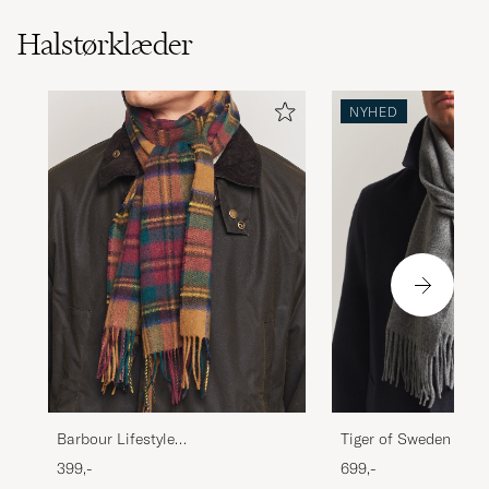
Halstørklæder
NYHED
Barbour Lifestyle
Tiger of Sweden Syla
Lambswool/Cashmere New Check
Charcoal
399,-
699,-
Tartan Harvest Gold