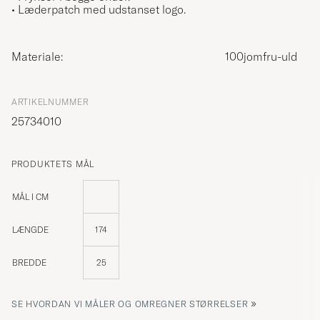
• Læderpatch med udstanset logo.
Materiale:
100jomfru-uld
ARTIKELNUMMER
25734010
PRODUKTETS MÅL
MÅL I CM
LÆNGDE
174
BREDDE
25
»
SE HVORDAN VI MÅLER OG OMREGNER STØRRELSER