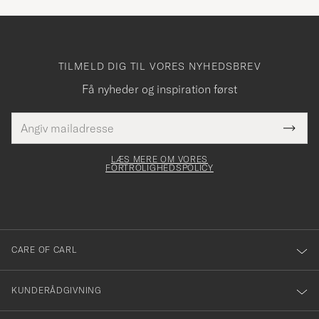
TILMELD DIG TIL VORES NYHEDSBREV
Få nyheder og inspiration først
E-
Tack
Dette
mailadresse
Submi
elt skal
för
Newsl
dfyldes
Form
LÆS MERE OM VORES
att
FORTROLIGHEDSPOLICY
du
anmälde
dig
till
CARE OF CARL
vårt
nyhetsbrev!
KUNDERÅDGIVNING