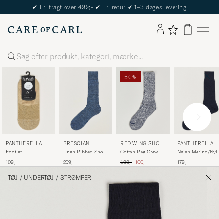
✔
Fri fragt over 499;-
✔
Fri retur
✔
1–3 dages levering
Søg
50%
PANTHERELLA
BRESCIANI
RED WING SHOE
PANTHERELLA
S
Footlet
Linen Ribbed Short
Cotton Rag Crew
Naish Merino/Nyl
Cotton/Nylon Sock
Socks Blue Melange
Blue/White
Sock Navy
Ordinary pris
Nedsat pris
109,-
209,-
199,-
100,-
179,-
Khaki
TØJ
/
UNDERTØJ
/
STRØMPER