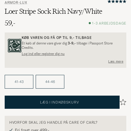
ARMOR-LUX
Loer Stripe Sock Rich Navy/White
59,-
1-3 ARBEJDSDAGE
KØB VAREN OG FÅ OP TIL
9,-
TILBAGE
Et køb af denne vare giver dig
3-9,-
tilbage i Passport Store
Credits.
Log ind eller registrer dig nu
Læs mere
41-43
44-46
LÆG I INDKØBSKURV
HVORFOR SKAL JEG HANDLE PÅ CARE OF CARL?
Fri fragt over 499;-