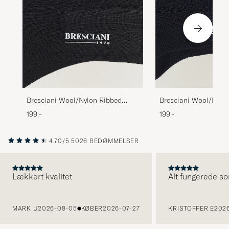
Bresciani Wool/Nylon Ribbed
Bresciani Wool/Nylo
Short Socks Black
Short Socks Navy
199,-
199,-
4.70/5
5026 BEDØMMELSER
Lækkert kvalitet
Alt fungerede so
FORRIGE
MARK U
2026-08-05
KØBER
2026-07-27
KRISTOFFER E
2026