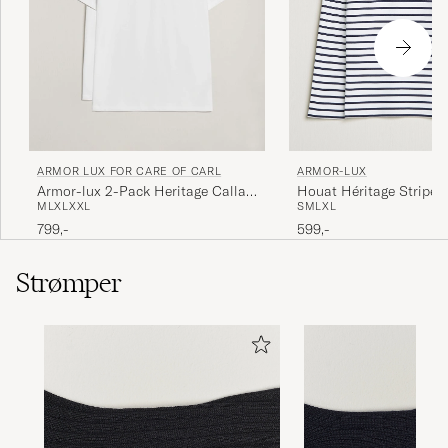
ARMOR-LUX
ARMOR LUX FOR CARE OF CARL
Houat Héritage Stripe 
Armor-lux 2-Pack Heritage Callac
S
M
L
XL
M
L
XL
XXL
T-Shirt White/Navy
T-Shirt White/White
599,-
799,-
Strømper