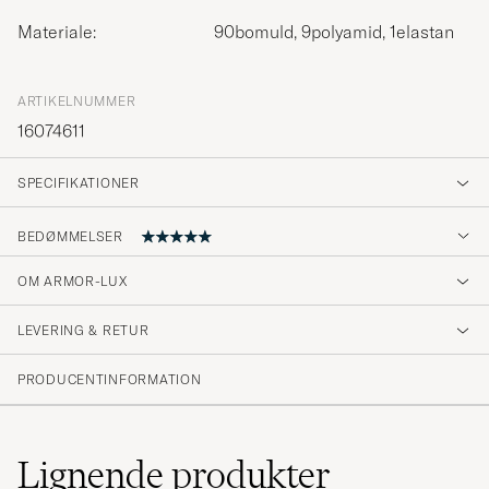
Materiale:
90bomuld, 9polyamid, 1elastan
ARTIKELNUMMER
16074611
SPECIFIKATIONER
BEDØMMELSER
OM ARMOR-LUX
Härlig kvalité och bra passform.
LEVERING & RETUR
LOTTA H
KØBTE PÅ CAREOFCARL.SE
PRODUCENTINFORMATION
Supenajs. 👍👍👍
Lignende
produkter
FREDRIK K
KØBTE PÅ CAREOFCARL.SE