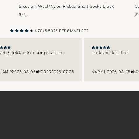
Bresciani Wool/Nylon Ribbed Short Socks Black
Ca
B
199,-
21
4.70/5
5027 BEDØMMELSER
FORRIGE
NÆSTE
g tjekket kundeoplevelse.
Lækkert kvalitet
 P
2026-08-06
KØBER
2026-07-28
MARK U
2026-08-05
KØBER