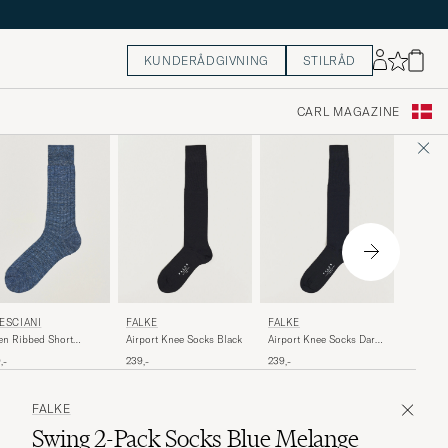
KUNDERÅDGIVNING
STILRÅD
CARL MAGAZINE
PANTH
ESCIANI
FALKE
FALKE
Naish L
en Ribbed Short
Airport Knee Socks Black
Airport Knee Socks Dark
Sock Na
ks Blue Melange
Navy
199,-
,-
239,-
239,-
FALKE
Swing 2-Pack Socks Blue Melange