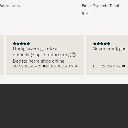
 Socks Navy
Falke Dynamic Tennis So
169,-
Hurtig levering, lækker
Super nemt, god serv
emballage og let returnering 👌
Bedste herre shop online
BO S
2026-07-23
KØBER
2026-07-14
BO C
2026-07-23
KØBE