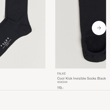
FALKE
Cool Kick Invisible Socks Black
40
42
44
119,-