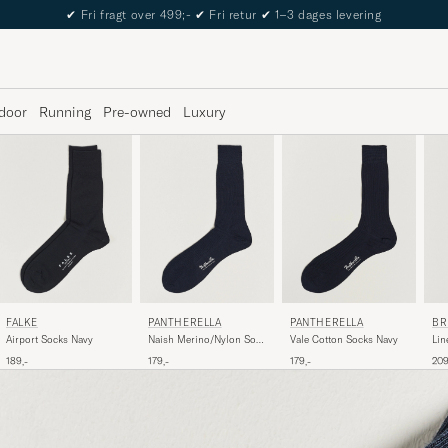
✔
Fri fragt over 499;-
✔
Fri retur
✔
1–3 dages levering
door
Running
Pre-owned
Luxury
FALKE
PANTHERELLA
PANTHERELLA
BR
Airport Socks Navy
Naish Merino/Nylon Sock
Vale Cotton Socks Navy
Lin
Navy
Soc
189,-
179,-
179,-
209