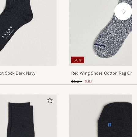
50%
ot Sock Dark Navy
Red Wing Shoes Cotton Rag Crew
Ordinary pris
Nedsat pris
199,-
100,-