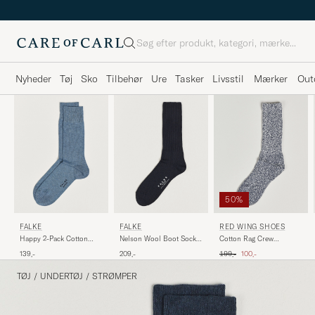
Søg
Nyheder
Tøj
Sko
Tilbehør
Ure
Tasker
Livsstil
Mærker
Out
50%
FALKE
FALKE
RED WING SHOES
Happy 2-Pack Cotton
Nelson Wool Boot Sock
Cotton Rag Crew
Socks Light Blue
Dark Navy
Blue/White
Ordinary pris
Nedsat pris
139,-
209,-
199,-
100,-
TØJ
/
UNDERTØJ
/
STRØMPER