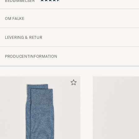
BEDØMMELSER
OM FALKE
Prisvärda strumpor.
PATRIK L
KØBTE PÅ CAREOFCARL.SE
LEVERING & RETUR
PRODUCENTINFORMATION