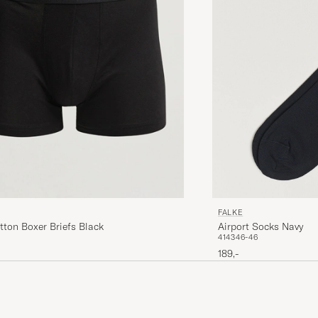
FALKE
Airport Socks Navy
ton Boxer Briefs Black
41
43
46-46
189,-