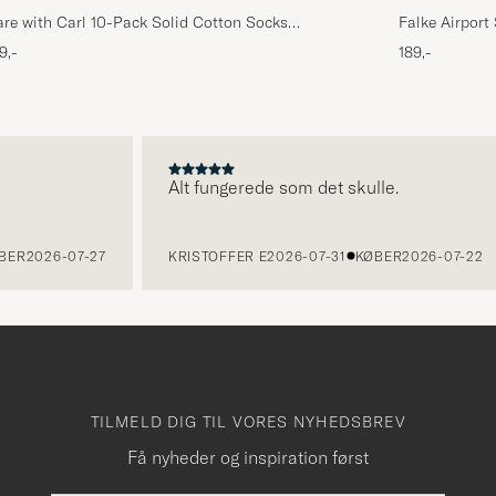
re with Carl 10-Pack Solid Cotton Socks
Falke Airport
LACK
9,-
189,-
Alt fungerede som det skulle.
2026-07-27
KRISTOFFER E
2026-07-31
KØBER
2026-07-22
TILMELD DIG TIL VORES NYHEDSBREV
Få nyheder og inspiration først