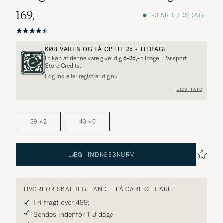
169,-
1-3 ARBEJDSDAGE
KØB VAREN OG FÅ OP TIL
25,-
TILBAGE
Et køb af denne vare giver dig
8-25,-
tilbage i Passport
Store Credits.
Log ind eller registrer dig nu
Flere alternativer?
Læs mere
39-42
43-46
UDFORSK LIGNENDE PRODUKTER
LÆG I INDKØBSKURV
HVORFOR SKAL JEG HANDLE PÅ CARE OF CARL?
Fri fragt over 499;-
Sendes indenfor 1-3 dage