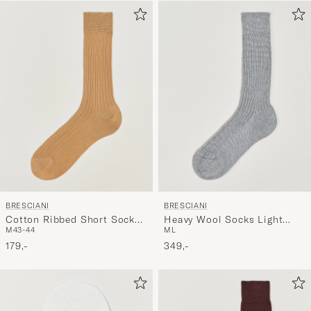
BRESCIANI
BRESCIANI
Cotton Ribbed Short Socks
Heavy Wool Socks Light
M
43-44
M
L
Light Khaki
Grey
179,-
349,-