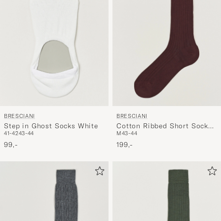
BRESCIANI
BRESCIANI
Step in Ghost Socks White
Cotton Ribbed Short Socks
41-42
43-44
M
43-44
Burgundy
99,-
199,-