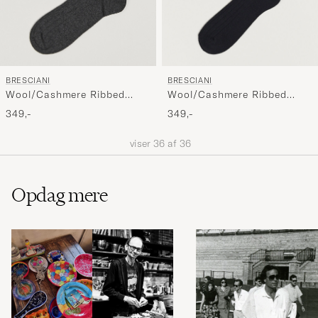
BRESCIANI
BRESCIANI
Wool/Cashmere Ribbed
Wool/Cashmere Ribbed
Socks Dark Grey
Socks Black
349,-
349,-
viser
36
af
36
Opdag mere