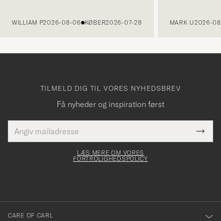
FORRIGE
WILLIAM P
2026-08-06
KØBER
2026-07-28
MARK U
2026-08
TILMELD DIG TIL VORES NYHEDSBREV
Få nyheder og inspiration først
E-
Tack
Dette
mailadresse
Submi
elt skal
för
Newsl
dfyldes
Form
LÆS MERE OM VORES
att
FORTROLIGHEDSPOLICY
du
anmälde
dig
till
CARE OF CARL