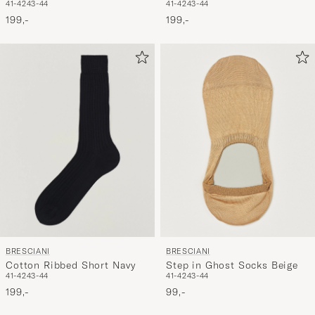
41-42
43-44
41-42
43-44
Socks Beige Melange
Socks White
199,-
199,-
BRESCIANI
BRESCIANI
Cotton Ribbed Short Navy
Step in Ghost Socks Beige
41-42
43-44
41-42
43-44
199,-
99,-