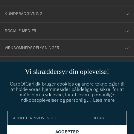
vårt
nyhetsbrev!
KUNDERÅDGIVNING
SOCIALE MEDIER
VIRKSOMHEDSOPLYSNINGER
Vi skræddersyr din oplevelse!
STILRÅD
CareOfCarl.dk bruger cookies og andre teknologier til
Behøver du hjælp til at finde din stil? Lad os hjælpe dig, vi hjælper
at holde vores hjemmesider pålidelige og sikre, for at
gerne til!
info@careofcarl.dk
måle deres ydeevne, for at levere personlige
indkøbsoplevelser og personlig
…
Læs mere
STILRÅD
ACCEPTER NØDVENDIGE
TILPAS
© Care of Carl 2026
ACCEPTER