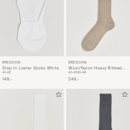
BRESCIANI
BRESCIANI
Wool/Nylon Heavy Ribbed
Step In Loafer Socks White
41-42
43-44
41-42
Socks Beige
249,-
149,-