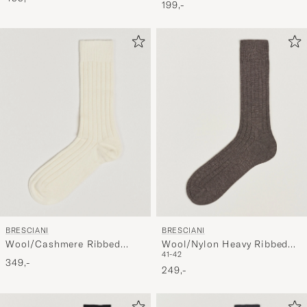
199,-
BRESCIANI
BRESCIANI
Wool/Cashmere Ribbed
Wool/Nylon Heavy Ribbed
41-42
Socks White
Socks Taupe
349,-
249,-