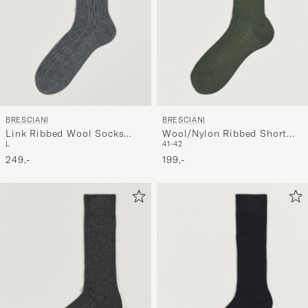
BRESCIANI
BRESCIANI
Link Ribbed Wool Socks
Wool/Nylon Ribbed Short
L
41-42
Light Grey
Socks Green
249,-
199,-