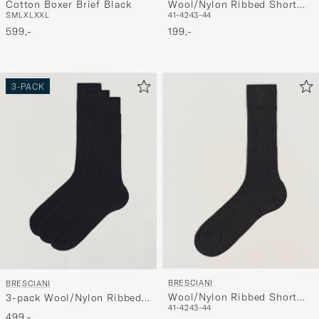
Cotton Boxer Brief Black
Wool/Nylon Ribbed Short
S
M
L
XL
XXL
41-42
43-44
Socks Burgundy
599,-
199,-
3-PACK
BRESCIANI
BRESCIANI
Wool/Nylon Ribbed Short
3-pack Wool/Nylon Ribbed
41-42
43-44
Socks Anthracite
Short Socks Navy
499,-