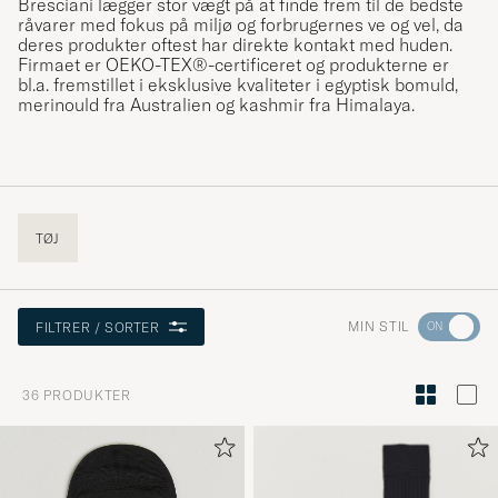
Bresciani lægger stor vægt på at finde frem til de bedste
råvarer med fokus på miljø og forbrugernes ve og vel, da
deres produkter oftest har direkte kontakt med huden.
Firmaet er OEKO-TEX®-certificeret og produkterne er
bl.a. fremstillet i eksklusive kvaliteter i egyptisk bomuld,
merinould fra Australien og kashmir fra Himalaya.
TØJ
Gå
MIN STIL
FILTRER / SORTER
til
Stilråd
36
PRODUKTER
for
at
aktivere