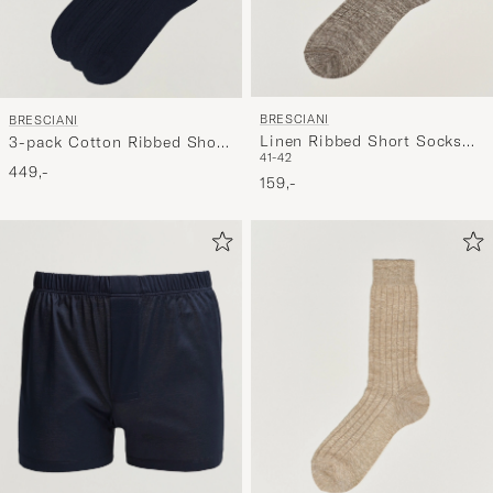
BRESCIANI
BRESCIANI
Linen Ribbed Short Socks
3-pack Cotton Ribbed Short
41-42
Brown Melange
Socks Navy
449,-
159,-