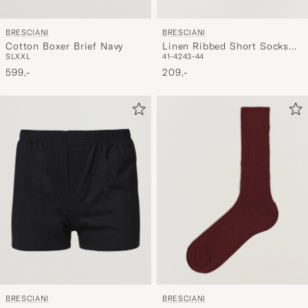
BRESCIANI
BRESCIANI
Cotton Boxer Brief Navy
Linen Ribbed Short Socks
S
L
XXL
41-42
43-44
Sand Melange
599,-
209,-
BRESCIANI
BRESCIANI