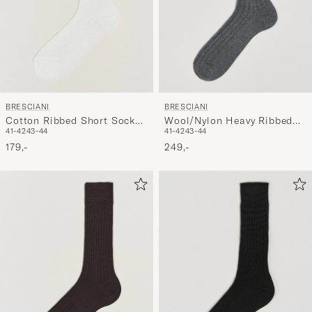
BRESCIANI
BRESCIANI
Cotton Ribbed Short Socks
Wool/Nylon Heavy Ribbed
41-42
43-44
41-42
43-44
White
Socks Grey
179,-
249,-