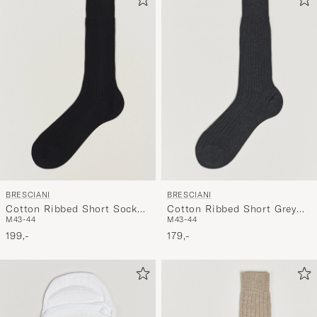
BRESCIANI
BRESCIANI
Cotton Ribbed Short Socks
Cotton Ribbed Short Grey
M
43-44
M
43-44
Black
Melange
199,-
179,-