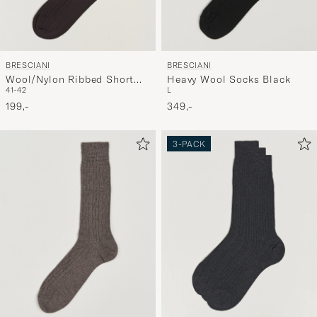
BRESCIANI
BRESCIANI
Wool/Nylon Ribbed Short
Heavy Wool Socks Black
41-42
L
Socks Brown
199,-
349,-
3-PACK