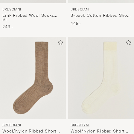
BRESCIANI
BRESCIANI
Link Ribbed Wool Socks
3-pack Cotton Ribbed Short
M
L
Taupe
Socks Grey Melange
449,-
249,-
BRESCIANI
BRESCIANI
Wool/Nylon Ribbed Short
Wool/Nylon Ribbed Short