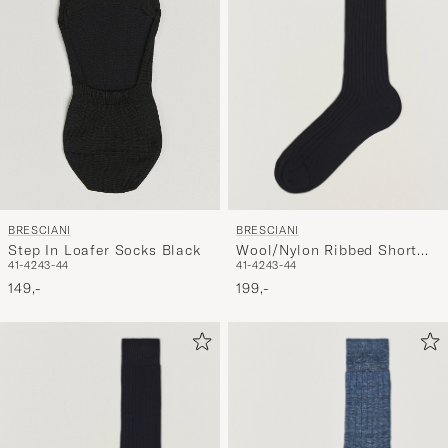
Min
stil,
og
oplev
er
mere
håndpluk
udvalg
til
BRESCIANI
BRESCIANI
dig.
Wool/Nylon Ribbed Short
Step In Loafer Socks Black
41-42
43-44
41-42
43-44
Socks Black
199,-
149,-