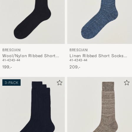
BRESCIANI
BRESCIANI
Wool/Nylon Ribbed Short
Linen Ribbed Short Socks
41-42
43-44
41-42
43-44
Socks Navy
Blue Melange
199,-
209,-
3-PACK