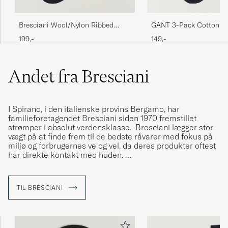
Bresciani Wool/Nylon Ribbed
GANT 3-Pack Cotton S
Short Socks Navy
Marine
199,-
149,-
Andet fra Bresciani
I Spirano, i den italienske provins Bergamo, har
familieforetagendet Bresciani siden 1970 fremstillet
strømper i absolut verdensklasse. Bresciani lægger stor
vægt på at finde frem til de bedste råvarer med fokus på
miljø og forbrugernes ve og vel, da deres produkter oftest
har direkte kontakt med huden.
Firmaet er OEKO-TEX®-certificeret og de varetager selv
deres produktion for at kunne opretholde en høj kvalitet
TIL BRESCIANI
og have kontrol over produktionen. Produkterne er bl.a.
fremstillet i eksklusive kvaliteter i egyptisk bomuld,
merinould fra Australien og kashmir fra Himalaya.