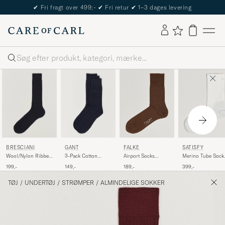
✔
Fri fragt over 499;-
✔
Fri retur
✔
1–3 dages levering
Søg
BRESCIANI
GANT
FALKE
SATISFY
Wool/Nylon Ribbed
3-Pack Cotton
Airport Socks
Merino Tube Sock
Short Socks Navy
Socks Marine
Cappucino
White
199,-
149,-
189,-
399,-
TØJ
/
UNDERTØJ
/
STRØMPER
/
ALMINDELIGE SOKKER