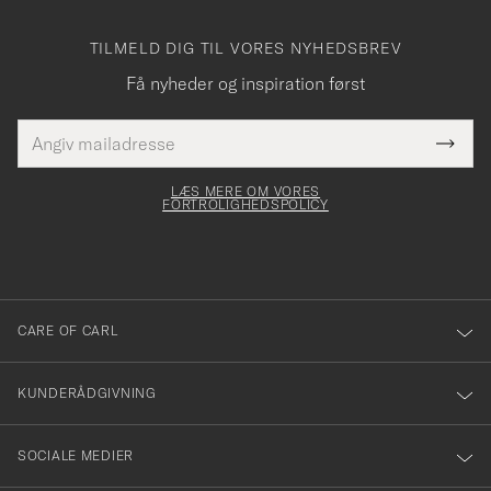
TILMELD DIG TIL VORES NYHEDSBREV
Få nyheder og inspiration først
E-
Tack
Dette
mailadresse
Submi
elt skal
för
Newsl
dfyldes
Form
LÆS MERE OM VORES
att
FORTROLIGHEDSPOLICY
du
anmälde
dig
till
CARE OF CARL
vårt
nyhetsbrev!
KUNDERÅDGIVNING
SOCIALE MEDIER