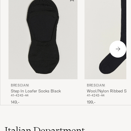
BRESCIANI
BRESCIANI
Wool/Nylon Ribbed Sho
Step In Loafer Socks Black
41-42
43-44
41-42
43-44
Black
199,-
149,-
Italian Department