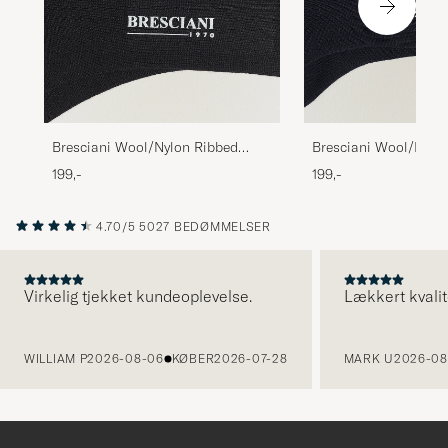
Bresciani Wool/Nylon Ribbed
Bresciani Wool/Nylo
Short Socks Black
Short Socks Navy
199,-
199,-
4.70/5
5027 BEDØMMELSER
Virkelig tjekket kundeoplevelse.
Lækkert kvalit
FORRIGE
WILLIAM P
2026-08-06
KØBER
2026-07-28
MARK U
2026-08