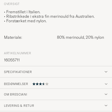
OVERSIGT
• Fremstillet i Italien.
• Ribstrikkede i ekstra fin merinould fra Australien.
• Forstærket med nylon.
Materiale:
80% merinould, 20% nylon
ARTIKELNUMMER
16055711
SPECIFIKATIONER
BEDØMMELSER
OM BRESCIANI
Sukat eivät ainakaan omassa jalassa tahdo
pysyä napakasti ylhäällä, vaan valuvat
LEVERING & RETUR
pohjetta pitkin kohti nilkkaa, jolloin ne ovat