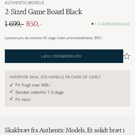
AUTHENTIC MODELS
2-Sized Game Board Black
1 699,-
850,-
1-3 ARBEJDSDAGE
Ordinary pris
Nedsat pris
Laveste pris de seneste 30 dage inden prisnedsættelse:
850,-
LÆG I INDKØBSKURV
HVORFOR SKAL JEG HANDLE PÅ CARE OF CARL?
Fri fragt over 499;-
Sendes indenfor 1-3 dage
Fri retur
Skakbræt fra Authentic Models. Et solidt bræt i