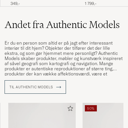
Dark Brown
Backgammon Set Black
349,-
1 799,-
Andet fra Authentic Models
Er du en person som altid er på jagt efter interessant
interiør til dit hjem? Objekter der tilfører det der lille
ekstra, og som gør hjemmet mere personligt? Authentic
Models skaber produkter, møbler og kunstværk inspireret
af såvel geografi som kartografi og navigation. Mange
produkter er autentiske reproduktioner af større ting,
produkter der kan vække affektionsværdi, være et
samleobjekt eller kort og godt sætte guldkant i dit hjem.
Et af de måske mest kendte produkter er luftballonen,
TIL AUTHENTIC MODELS
som er utrolig flot i børneværelset.
Authentic Models har været aktiv siden 1968, og blev
grundlagt i Amsterdam.
50%