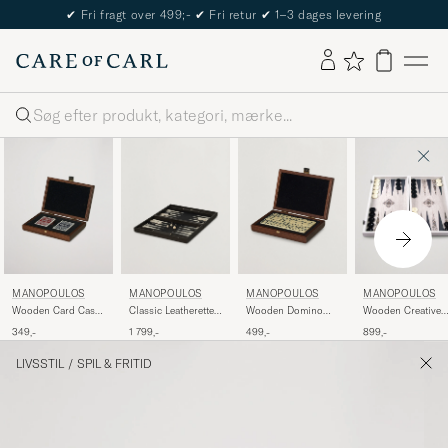
✔
Fri fragt over 499;-
✔
Fri retur
✔
1–3 dages levering
Søg
MANOPOULOS
MANOPOULOS
MANOPOULOS
MANOPOULOS
Wooden Card Case
Classic Leatherette
Wooden Domino
Wooden Creative
Dark Brown
Backgammon Set
Case Dark Brown
Moroccan Mosaic
349,-
1 799,-
499,-
899,-
Black
Backgammon
LIVSSTIL
/
SPIL & FRITID