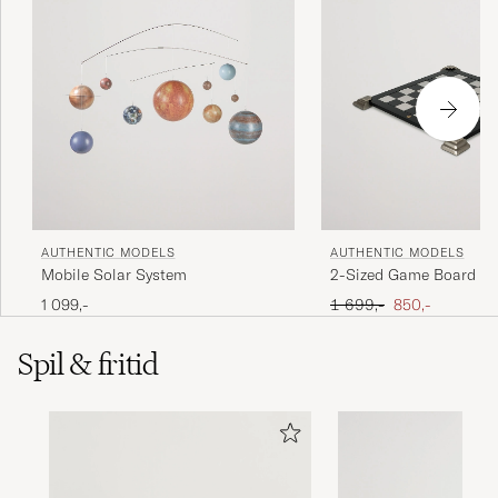
AUTHENTIC MODELS
AUTHENTIC MODELS
Mobile Solar System
2-Sized Game Board Bl
Ordinary pris
Nedsat pris
1 099,-
1 699,-
850,-
Spil & fritid