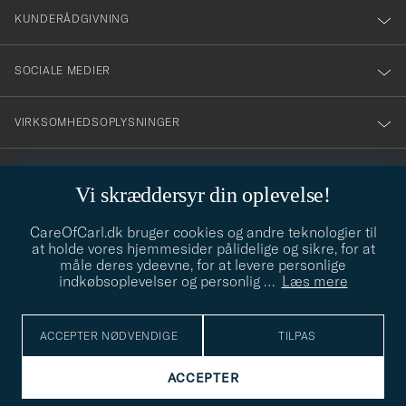
nyhetsbrev!
KUNDERÅDGIVNING
SOCIALE MEDIER
VIRKSOMHEDSOPLYSNINGER
Vi skræddersyr din oplevelse!
STILRÅD
CareOfCarl.dk bruger cookies og andre teknologier til
Behøver du hjælp til at finde din stil? Lad os hjælpe dig, vi hjælper
at holde vores hjemmesider pålidelige og sikre, for at
gerne til!
info@careofcarl.dk
måle deres ydeevne, for at levere personlige
indkøbsoplevelser og personlig
…
Læs mere
STILRÅD
ACCEPTER NØDVENDIGE
TILPAS
© Care of Carl 2026
ACCEPTER