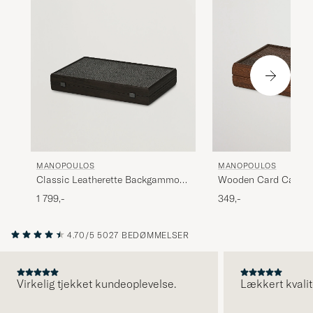
MANOPOULOS
MANOPOULOS
Classic Leatherette Backgammon
Wooden Card Case D
Set Black
1 799,-
349,-
4.70/5
5027 BEDØMMELSER
Virkelig tjekket kundeoplevelse.
Lækkert kvalit
FORRIGE