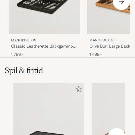
MANOPOULOS
MANOPOULOS
Classic Leatherette Backgammon
Olive Burl Large Back
Set Black
1 799,-
1 499,-
Spil & fritid