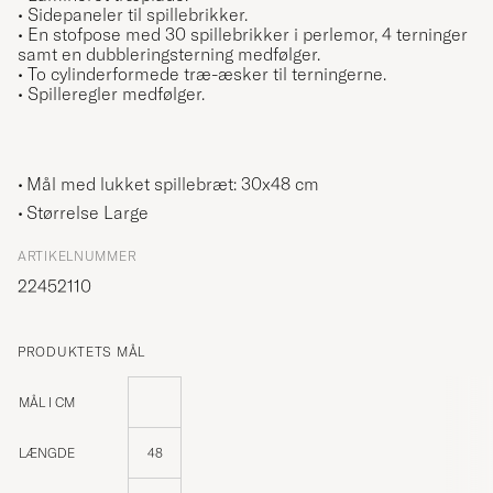
• Sidepaneler til spillebrikker.
• En stofpose med 30 spillebrikker i perlemor, 4 terninger
samt en dubbleringsterning medfølger.
• To cylinderformede træ-æsker til terningerne.
•
Spilleregler medfølger.
Mål med lukket spillebræt: 30x48 cm
Størrelse Large
ARTIKELNUMMER
22452110
PRODUKTETS MÅL
MÅL I CM
LÆNGDE
48