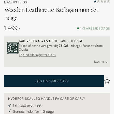
MANOPOULOS
Wooden Leatherette Backgammon Set
Beige
1 499,-
1-3 ARBEJDSDAGE
KØB VAREN OG FÅ OP TIL
225,-
TILBAGE
Et køb af denne vare giver dig
75-225,-
tilbage i Passport Store
Credits.
Log ind eller registrer dig nu
Læs mere
LÆG I INDKØBSKURV
HVORFOR SKAL JEG HANDLE PÅ CARE OF CARL?
Fri fragt over 499;-
Sendes indenfor 1-3 dage