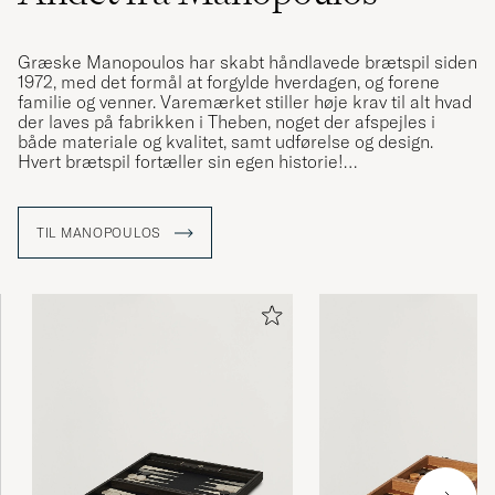
Græske Manopoulos har skabt håndlavede brætspil siden
1972, med det formål at forgylde hverdagen, og forene
familie og venner. Varemærket stiller høje krav til alt hvad
der laves på fabrikken i Theben, noget der afspejles i
både materiale og kvalitet, samt udførelse og design.
Hvert brætspil fortæller sin egen historie!
Ideen til Manopoulos fik grundlæggeren Costas
Manopoulos i de unge år, da han lagde mærke til sin fars
TIL MANOPOULOS
glæde, hver dag han var samlet med venner, når de
spillede Backgammon efter en hård arbejdsdag. Da han
var 21 år skabte Costas sine første skakbrikker i bronze,
samtidig med at han studerede i Athen. Han valgte snart
at dedikere sig helhjertet til sin hobby.