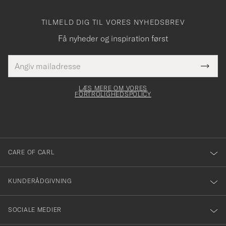
TILMELD DIG TIL VORES NYHEDSBREV
Få nyheder og inspiration først
E-
Tack
Dette
mailadresse
Submi
elt skal
för
Newsl
dfyldes
Form
LÆS MERE OM VORES
att
FORTROLIGHEDSPOLICY
du
anmälde
dig
till
CARE OF CARL
vårt
nyhetsbrev!
KUNDERÅDGIVNING
SOCIALE MEDIER