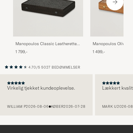
Manopoulos Classic Leatherette
Manopoulos Olive Bur
Backgammon Set Black
Backgammon
1 799,-
1 499,-
4.70/5
5027 BEDØMMELSER
Virkelig tjekket kundeoplevelse.
Lækkert kvalit
FORRIGE
WILLIAM P
2026-08-06
KØBER
2026-07-28
MARK U
2026-08