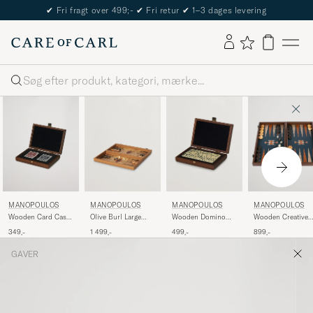
✔
Fri fragt over 499;-
✔
Fri retur
✔
1–3 dages levering
Søg
MANOPOULOS
MANOPOULOS
MANOPOULOS
MANOPOULOS
Wooden Card Case
Olive Burl Large
Wooden Domino
Wooden Creative
Dark Brown
Backgammon
Case Dark Brown
Boho Chic
349,-
1 499,-
499,-
899,-
Backgammon
GAVER