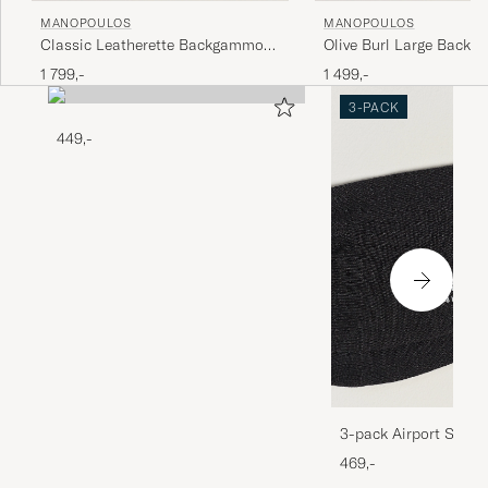
MANOPOULOS
MANOPOULOS
Classic Leatherette Backgammon
Olive Burl Large Back
Set Black
1 799,-
1 499,-
3-PACK
449,-
3-pack Airport Socks
Melange
469,-