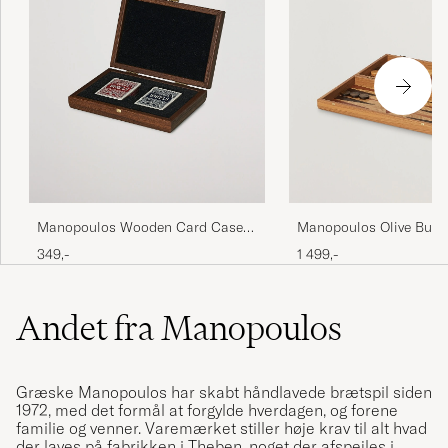
Manopoulos Wooden Card Case
Manopoulos Olive Burl 
Dark Brown
Backgammon
349,-
1 499,-
Andet fra Manopoulos
Græske Manopoulos har skabt håndlavede brætspil siden
1972, med det formål at forgylde hverdagen, og forene
familie og venner. Varemærket stiller høje krav til alt hvad
der laves på fabrikken i Theben, noget der afspejles i