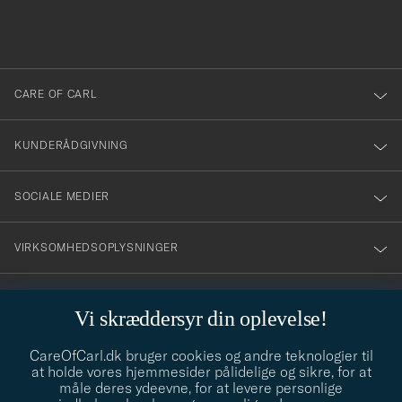
du
anmälde
dig
till
CARE OF CARL
vårt
nyhetsbrev!
KUNDERÅDGIVNING
SOCIALE MEDIER
VIRKSOMHEDSOPLYSNINGER
Vi skræddersyr din oplevelse!
STILRÅD
CareOfCarl.dk bruger cookies og andre teknologier til
Behøver du hjælp til at finde din stil? Lad os hjælpe dig, vi hjælper
at holde vores hjemmesider pålidelige og sikre, for at
gerne til!
info@careofcarl.dk
måle deres ydeevne, for at levere personlige