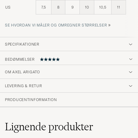
US
7,5
8
9
10
10,5
11
»
SE HVORDAN VI MÅLER OG OMREGNER STØRRELSER
SPECIFIKATIONER
BEDØMMELSER
OM AXEL ARIGATO
Myke og gode
LEVERING & RETUR
IVO H
KØBTE PÅ CAREOFCARL.NO
PRODUCENTINFORMATION
Lignende
produkter