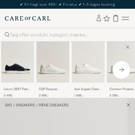
The Care of Carl Passport
Søg
Lanvin DBB1 Patent
CQP Racquet
Axel Arigato Clean
Common Projects
Cap Toe Sneaker
Sneaker White
90 Sneaker White
Original Achilles
3 499,-
2 499,-
1 699,-
3 099,-
Navy
Leather
Sneaker White
SKO
/
SNEAKERS
/
PÆNE SNEAKERS