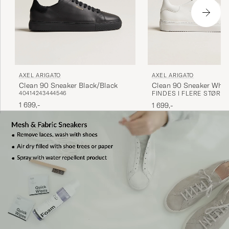
AXEL ARIGATO
AXEL ARIGATO
Clean 90 Sneaker Black/Black
Clean 90 Sneaker Whit
40
41
42
43
44
45
46
FINDES I FLERE STØRR
1 699,-
1 699,-