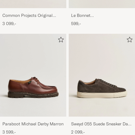
Common Projects Original
Le Bonnet
Achilles Sneaker Black
Lambswool/Caregora Beanie
3 099,-
599,-
Mustard
Paraboot Michael Derby Marron
Sweyd 055 Suede Sneaker Dark
Grey
3 599,-
2 099,-