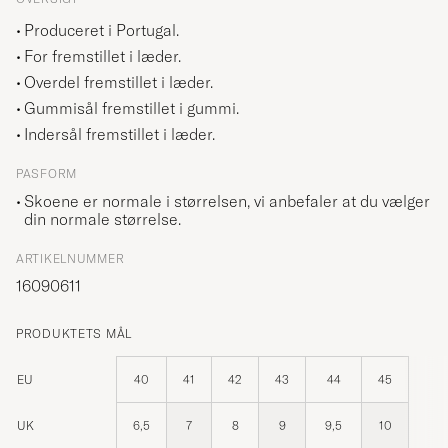
Produceret i Portugal.
For fremstillet i læder.
Overdel fremstillet i læder.
Gummisål fremstillet i gummi.
Indersål fremstillet i læder.
PASFORM
Skoene er normale i størrelsen, vi anbefaler at du vælger
din normale størrelse.
ARTIKELNUMMER
16090611
PRODUKTETS MÅL
EU
40
41
42
43
44
45
UK
6,5
7
8
9
9,5
10