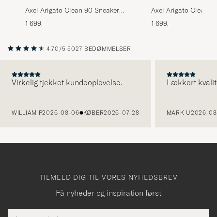
Axel Arigato Clean 90 Sneaker
Axel Arigato Clean 9
Black/Black
White
1 699,-
1 699,-
4.70/5
5027 BEDØMMELSER
Virkelig tjekket kundeoplevelse.
Lækkert kvalit
FORRIGE
WILLIAM P
2026-08-06
KØBER
2026-07-28
MARK U
2026-08
TILMELD DIG TIL VORES NYHEDSBREV
Få nyheder og inspiration først
E-