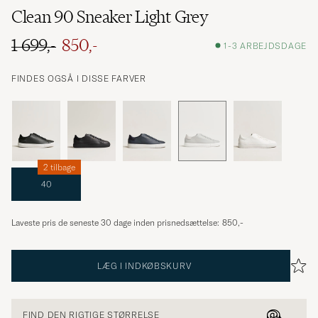
Clean 90 Sneaker Light Grey
1 699,-
850,-
1-3 ARBEJDSDAGE
FINDES OGSÅ I DISSE FARVER
2 tilbage
40
Laveste pris de seneste 30 dage inden prisnedsættelse:
850,-
LÆG I INDKØBSKURV
FIND DEN RIGTIGE STØRRELSE