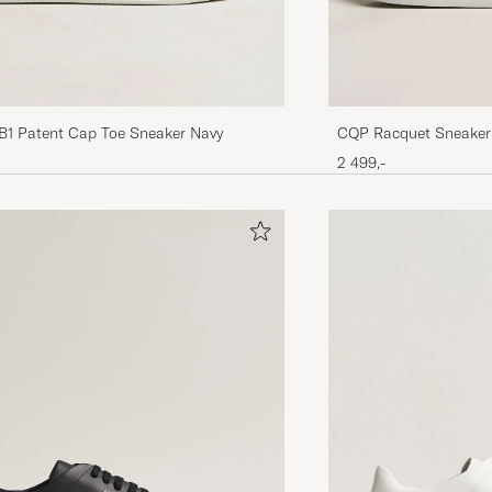
Dunder
EMANUEL M
KØBTE PÅ CAREOFCARL.SE
Super fine sko. Rask levering
B1 Patent Cap Toe Sneaker Navy
CQP Racquet Sneaker
LENE S
KØBTE PÅ CAREOFCARL.NO
2 499,-
Veldig gode sko
JULIUS B
KØBTE PÅ CAREOFCARL.NO
Som forventet
YVONNE G
KØBTE PÅ CAREOFCARL.NO
Alle klærne passa ikke som størrelsene sa de skulle.