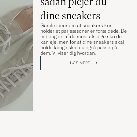
sådan plejer du
dine sneakers
Gamle ideer om at sneakers kun
holder et par sæsoner er forældede. De
er i dag en af de mest alsidige sko du
kan eje, men for at dine sneakers skal
holde længe skal du også passe på
dem. Vi viser dig hvordan.
 till en början
LÆS MERE
a i storlek.