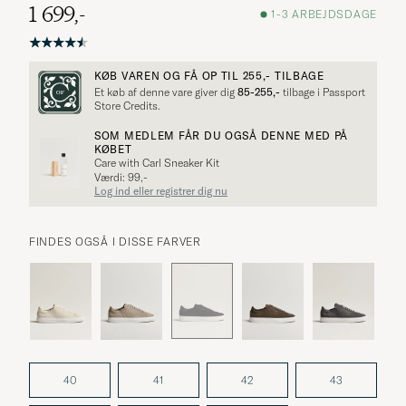
1 699,-
1-3 ARBEJDSDAGE
KØB VAREN OG FÅ OP TIL
255,-
TILBAGE
Et køb af denne vare giver dig
85-255,-
tilbage i Passport
Store Credits.
SOM MEDLEM FÅR DU OGSÅ DENNE MED PÅ
KØBET
Care with Carl Sneaker Kit
Værdi: 99,-
Log ind eller registrer dig nu
FINDES OGSÅ I DISSE FARVER
40
41
42
43