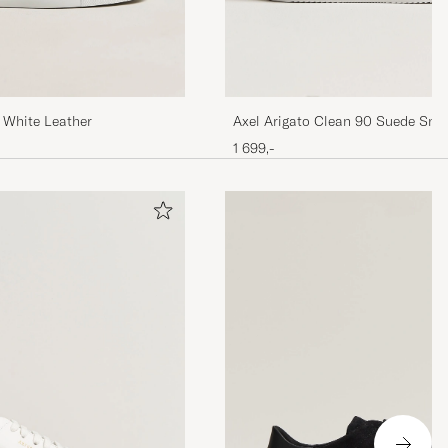
 White Leather
Axel Arigato Clean 90 Suede Sne
1 699,-