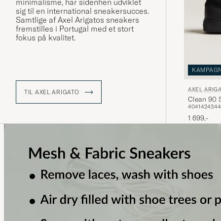
minimalisme, har sidenhen udviklet
sig til en international sneakersucces.
Samtlige af Axel Arigatos sneakers
fremstilles i Portugal med et stort
fokus på kvalitet.
KAMPAG
AXEL ARIG
TIL AXEL ARIGATO
Clean 90 
40
41
42
43
44
1 699,-