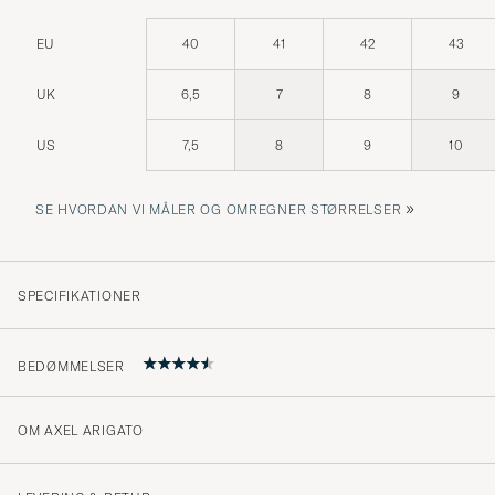
EU
40
41
42
43
UK
6,5
7
8
9
US
7,5
8
9
10
»
SE HVORDAN VI MÅLER OG OMREGNER STØRRELSER
SPECIFIKATIONER
BEDØMMELSER
OM AXEL ARIGATO
4.3