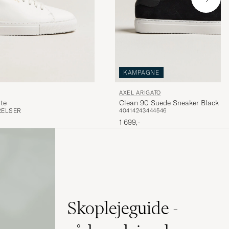
KAMPAGNE
AXEL ARIGATO
te
Clean 90 Suede Sneaker Black
RELSER
40
41
42
43
44
45
46
1 699,-
seg før de
Skoplejeguide -