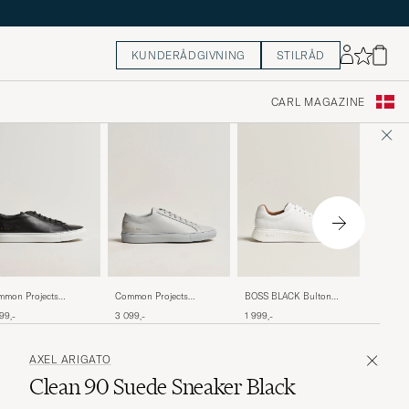
KUNDERÅDGIVNING
STILRÅD
CARL MAGAZINE
Common 
mon Projects
Common Projects
BOSS BLACK Bulton
Original
ginal Achilles Sneaker
Original Achilles Sneaker
Sneaker White
3 099,-
99,-
3 099,-
1 999,-
Black
ck/White
Grey
AXEL ARIGATO
Clean 90 Suede Sneaker Black