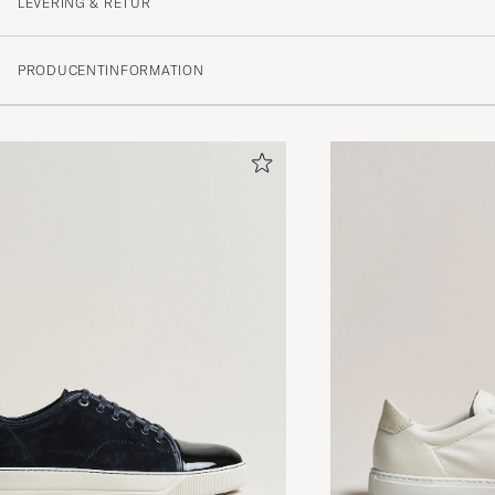
LEVERING & RETUR
(56 Bedømmelse)
PRODUCENTINFORMATION
(37)
(13)
(0)
(1)
(6)
God service, pent pakket inn og rask levering
MAX DARELL P
KØBTE PÅ CAREOFCARL.NO
Klassisk fine sko, passer til det meste av ulike typer bu
Litt stive og tunge sko, vansker må å få på I starten. 
går seg til, utvider seg, og blir bedre og bedre jo mere 
ANJA H
KØBTE PÅ CAREOFCARL.NO