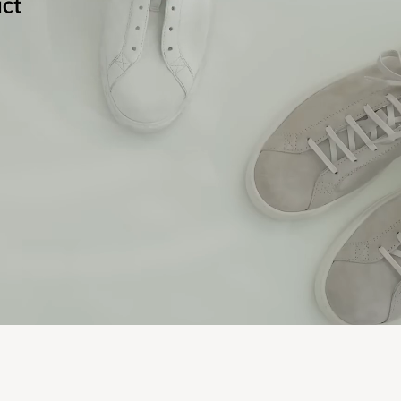
SYLVIA S
KØBTE PÅ CAREOFCARL.SE
Perfekt som forventet
ANITA J
KØBTE PÅ CAREOFCARL.NO
Sonen mycket nöjd. Fin kvalitet och bekväma. Lite hårda
men formar till sig efter någon dags användning. Normal
KATARINA H
KØBTE PÅ CAREOFCARL.SE