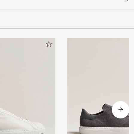
kser, shorts.
Regner med de
du bruker de.