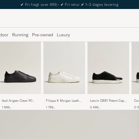
The Care of Carl Passport
door
Running
Pre-owned
Luxury
Axel Arigato Clean 90
Filippa K Morgan Leather
Lanvin DBB1 Patent Cap
Com
Sneaker Black/Black
Sneaker White
Toe Sneaker Black
Ori
1 699,-
1 799,-
3 499,-
3 0
Bla