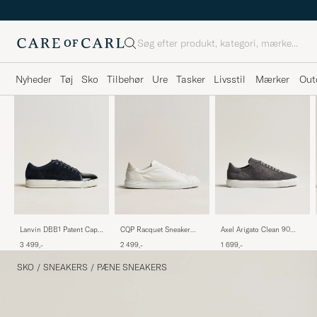
Søg
Nyheder
Tøj
Sko
Tilbehør
Ure
Tasker
Livsstil
Mærker
Out
Lanvin DBB1 Patent Cap
CQP Racquet Sneaker
Axel Arigato Clean 90
Toe Sneaker Navy
White Leather
Suede Sneaker Dark Grey
3 499,-
2 499,-
1 699,-
SKO
/
SNEAKERS
/
PÆNE SNEAKERS