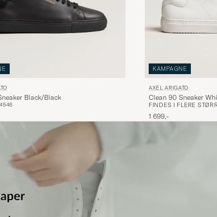
JONATHAN S
KØBTE PÅ CAREOFCARL.NO
Skorna var väldigt fina
CAMILLA P
KØBTE PÅ CAREOFCARL.SE
NE
KAMPAGNE
ATO
AXEL ARIGATO
Sneaker Black/Black
Clean 90 Sneaker Whi
Ser bra ut og gode å ha på.
45
46
FINDES I FLERE STØR
OSCAR W
KØBTE PÅ CAREOFCARL.NO
1 699,-
Jeg måtte returnere skoene fordi hadde fått skader på 
hadde kommet fram
EMIL J
KØBTE PÅ CAREOFCARL.NO
Fina sköna skor tycker sonen , snabb leverans .