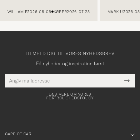
FORRIGE
WILLIAM P
2026-08-06
KØBER
2026-07-28
MARK U
2026-08
TILMELD DIG TIL VORES NYHEDSBREV
Få nyheder og inspiration først
E-
Tack
Dette
mailadresse
Submi
elt skal
för
Newsl
dfyldes
Form
LÆS MERE OM VORES
att
FORTROLIGHEDSPOLICY
du
anmälde
dig
till
CARE OF CARL