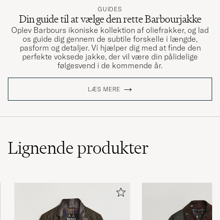
GUIDES
Din guide til at vælge den rette Barbourjakke
Snygg och funktionell
Oplev Barbours ikoniske kollektion af oliefrakker, og lad
JONATAN Ö
KØBTE PÅ CAREOFCARL.SE
os guide dig gennem de subtile forskelle i længde,
pasform og detaljer. Vi hjælper dig med at finde den
perfekte voksede jakke, der vil være din pålidelige
følgesvend i de kommende år.
Köpte jackan till min man. Superfin och stilig
blir man i denna jacka. Passar till så många
LÆS MERE
tillfällen.
NATHALIE Ö
KØBTE PÅ CAREOFCARL.SE
Lignende
produkter