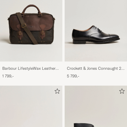
Barbour LifestyleWax Leather
Crockett & Jones Connaught 2
Briefcase Olive
City Sole Black Calf
1 799,-
5 799,-