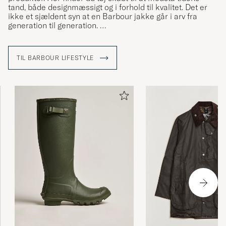
tand, både designmæssigt og i forhold til kvalitet. Det er
ikke et sjældent syn at en Barbour jakke går i arv fra
generation til generation.
I kollektionen finder du blandt andet Barbours klassiske
voksede
jakker
så som Bedale og Beaufort, modeller som
TIL BARBOUR LIFESTYLE
passer ind, uanset hvor du er eller hvad du laver, om du er
på jagt eller ude og gå en tur i storbyen.
Læs mere om Barbour i vores reportage fra deres fabrik i
England »