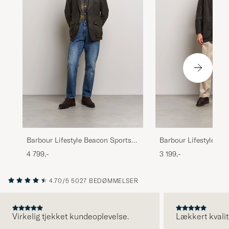
Barbour Lifestyle Beacon Sports
Barbour Lifestyle Cla
Jacket Olive
Jacket Olive
4 799,-
3 199,-
4.70/5
5027 BEDØMMELSER
Virkelig tjekket kundeoplevelse.
Lækkert kvalit