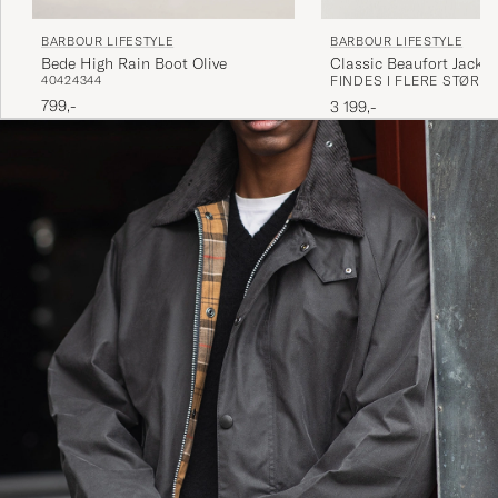
BARBOUR LIFESTYLE
BARBOUR LIFESTYLE
Bede High Rain Boot Olive
Classic Beaufort Jacket
40
42
43
44
FINDES I FLERE STØRR
799,-
3 199,-