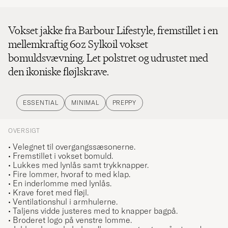
Vokset jakke fra Barbour Lifestyle, fremstillet i en
mellemkraftig 6oz Sylkoil vokset
bomuldsvævning. Let polstret og udrustet med
den ikoniske fløjlskrave.
ESSENTIAL
MINIMAL
PREPPY
OVERSIGT
• Velegnet til overgangssæsonerne.
• Fremstillet i vokset bomuld.
• Lukkes med lynlås samt trykknapper.
• Fire lommer, hvoraf to med klap.
• E
n inderlomme med lynlås.
• Krave foret med fløjl.
• Ventilationshul i armhulerne.
• Taljens vidde justeres med to knapper bagpå.
• Broderet
logo på venstre lomme.