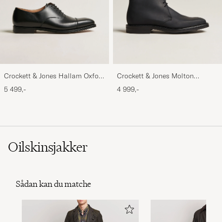
Crockett & Jones Hallam Oxford
Crockett & Jones Molton
Black Calf
Chukka Black Rough-Out Suede
5 499,-
4 999,-
Oilskinsjakker
Sådan kan du matche