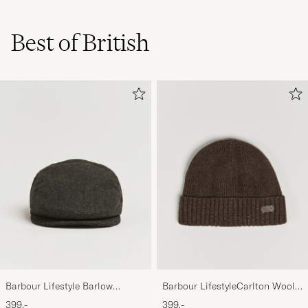
Best of British
Barbour Lifestyle Barlow
Barbour LifestyleCarlton Wool
Herringbone Cap Olive
BeanieMid Brown
399,-
399,-