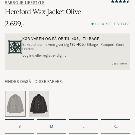
BARBOUR LIFESTYLE
Hereford Wax Jacket Olive
2 699,-
1-3 ARBEJDSDAGE
KØB VAREN OG FÅ OP TIL
405,-
TILBAGE
Et køb af denne vare giver dig
135-405,-
tilbage i Passport Store
Credits.
Log ind eller registrer dig nu
Læs mere
FINDES OGSÅ I DISSE FARVER
S
M
L
XL