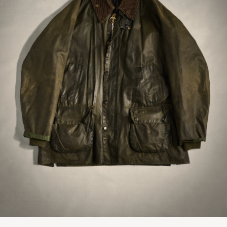
Produktet og leveransen som forventet
JAN-THORE B
KØBTE PÅ CAREOFCARL.NO
Er fornøyd med varen
ØRNULF O
KØBTE PÅ CAREOFCARL.NO
Bra att den är lätt fodrad, vilket gör den både
bekväm och snygg.
PETER S
KØBTE PÅ CAREOFCARL.SE
God service, flott jakke!
TORSTEIN J
KØBTE PÅ CAREOFCARL.NO