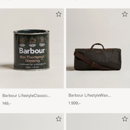
Barbour LifestyleWax
Barbour LifestyleClassic
HoldallOlive
Thornproof Dressing
1 999,-
149,-