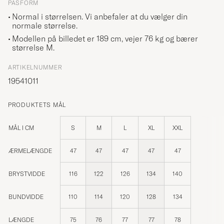
PASFORM
Normal i størrelsen. Vi anbefaler at du vælger din
normale størrelse.
Modellen på billedet er 189 cm, vejer 76 kg og bærer
størrelse
M
.
ARTIKELNUMMER
19541011
PRODUKTETS MÅL
MÅL I CM
S
M
L
XL
XXL
ÆRMELÆNGDE
47
47
47
47
47
BRYSTVIDDE
116
122
126
134
140
BUNDVIDDE
110
114
120
128
134
LÆNGDE
75
76
77
77
78