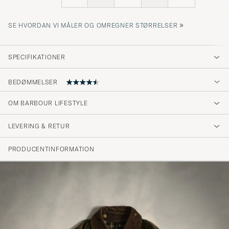
»
SE HVORDAN VI MÅLER OG OMREGNER STØRRELSER
SPECIFIKATIONER
BEDØMMELSER
4.8
OM BARBOUR LIFESTYLE
LEVERING & RETUR
(9 Bedømmelse)
(7)
PRODUCENTINFORMATION
(2)
(0)
(0)
(0)