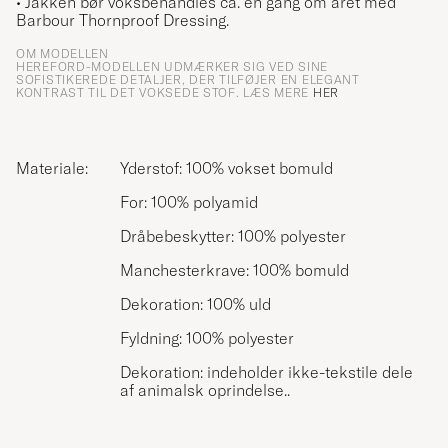
• Jakken bør voksbehandles ca. en gang om året med
Barbour Thornproof Dressing.
OM MODELLEN
HEREFORD-MODELLEN UDMÆRKER SIG VED SINE
SOFISTIKEREDE DETALJER, DER TILFØJER EN ELEGANT
KONTRAST TIL DET VOKSEDE STOF. LÆS MERE
HER
Materiale:
Yderstof: 100% vokset bomuld
For: 100% polyamid
Dråbebeskytter: 100% polyester
Manchesterkrave: 100% bomuld
Dekoration: 100% uld
Fyldning: 100% polyester
Dekoration: indeholder ikke-tekstile dele
af animalsk oprindelse..