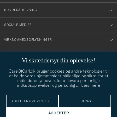
vårt
nyhetsbrev!
KUNDERÅDGIVNING
SOCIALE MEDIER
VIRKSOMHEDSOPLYSNINGER
Vi skræddersyr din oplevelse!
STILRÅD
CareOfCarl.dk bruger cookies og andre teknologier til
Behøver du hjælp til at finde din stil? Lad os hjælpe dig, vi hjælper
at holde vores hjemmesider pålidelige og sikre, for at
gerne til!
info@careofcarl.dk
måle deres ydeevne, for at levere personlige
indkøbsoplevelser og personlig
…
Læs mere
STILRÅD
ACCEPTER NØDVENDIGE
TILPAS
© Care of Carl 2026
ACCEPTER