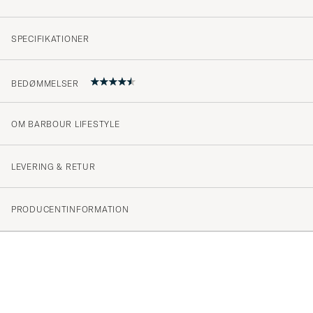
SPECIFIKATIONER
BEDØMMELSER
OM BARBOUR LIFESTYLE
4.5
LEVERING & RETUR
(69 Bedømmelse)
PRODUCENTINFORMATION
(46)
(17)
(4)
(1)
(2)
Bra