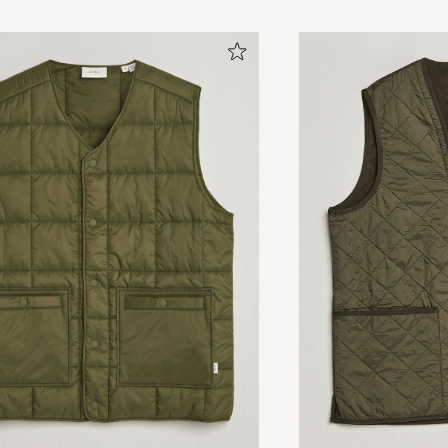
Jättefin och skön. Bra passform
BEATRICE T
KØBTE PÅ CAREOFCARL.SE
Dålig passform. Sitter bara med korta dragkedjor på s
(1) liten hyska i kragen. Sladdrigt.
RUBEN A
KØBTE PÅ CAREOFCARL.SE
Bare super skøn kvalitet :)
BETTINE E
KØBTE PÅ CAREOFCARL.DK
Västen är stor i storlek så välj en storlek mindre än d
ha den i. Har xxl i jackan och fick byta västen till en xl f
skulle sitta bra i jackan.