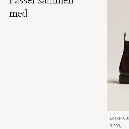
med
Loake 188
Leather
3 299,-