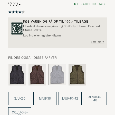
999,-
1-3 ARBEJDSDAGE
KØB VAREN OG FÅ OP TIL
150,-
TILBAGE
Et køb af denne vare giver dig
50-150,-
tilbage i Passport
Store Credits.
Log ind eller registrer dig nu
Læs mere
FINDES OGSÅ I DISSE FARVER
XL/UK44-
S/UK36
M/UK38
L/UK40-42
46
XXL/UK48-