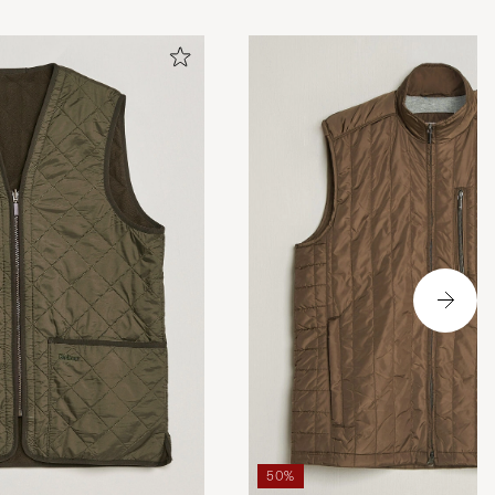
idorna och en
en jacka du ska
ör att den
50%