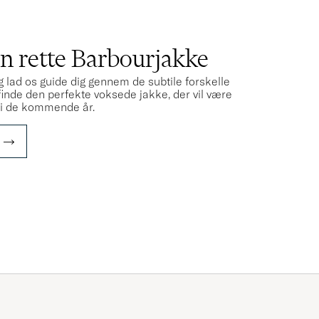
S
en rette Barbourjakke
g lad os guide dig gennem de subtile forskelle
 finde den perfekte voksede jakke, der vil være
d i de kommende år.