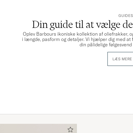
RYAN S
KØBTE PÅ CAREOFCARL.NO
GUIDE
Din guide til at vælge d
Passar perfekt i barbour beaufort strl. 38.
Oplev Barbours ikoniske kollektion af oliefrakker, o
JENNY K
KØBTE PÅ CAREOFCARL.SE
i længde, pasform og detaljer. Vi hjælper dig med at
din pålidelige følgesven
LÆS MERE
Fikk varen raskt og greit
CATHRINE S
KØBTE PÅ CAREOFCARL.NO
Perfekt att ha under jacka. Passform ok.
STEN K
KØBTE PÅ CAREOFCARL.SE
Snabb och bra leverans
JAN-ERIK A
KØBTE PÅ CAREOFCARL.SE