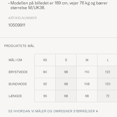
Modellen på billedet er 189 cm, vejer 76 kg og bærer
størrelse
M/UK38
.
ARTIKELNUMMER
10509911
PRODUKTETS MÅL
MÅL I CM
XS
S
M
L
BRYSTVIDDE
90
98
110
122
BUNDVIDDE
92
98
108
120
LÆNGDE
65
68
68
72
»
SE HVORDAN VI MÅLER OG OMREGNER STØRRELSER