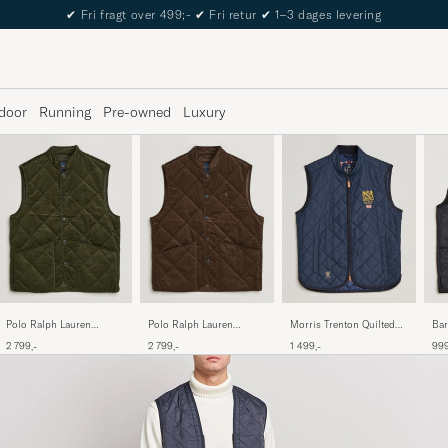
The Care of Carl Passport
door
Running
Pre-owned
Luxury
Morris Trenton Quilted
Bar
Polo Ralph Lauren
Polo Ralph Lauren
Vest Old Blue
Wai
Quilted Corduroy Vest
Quilted Corduroy Vest
1 499,-
999
2 799,-
2 799,-
Bla
Company Olive
Cooper Brown