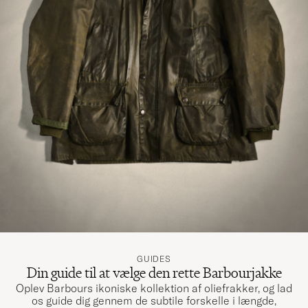
Smukke farver, og hurtig levering!
NADJA B
KØBTE PÅ CAREOFCARL.DK
Mycket prisvärd produkt
FREDRIK H
KØBTE PÅ CAREOFCARL.SE
So comfortable you can wear them all year
round
COLIN DOUGLAS V
KØBTE PÅ CAREOFCARL.DK
GUIDES
Din guide til at vælge den rette Barbourjakke
Kiva koko ja hyvä väri
Oplev Barbours ikoniske kollektion af oliefrakker, og lad
BERNICE G
KØBTE PÅ CAREOFCARL.FI
os guide dig gennem de subtile forskelle i længde,