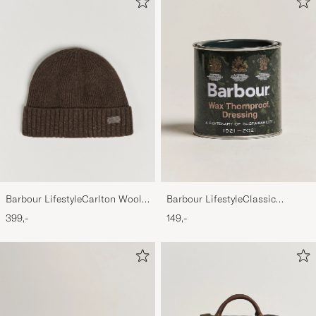
Barbour LifestyleCarlton Wool
Barbour LifestyleClassic
BeanieMid Brown
Thornproof Dressing
399,-
149,-