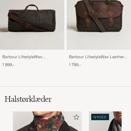
Barbour LifestyleWax
Barbour LifestyleWax Leather
HoldallOlive
Briefcase Olive
1 999,-
1 799,-
Halstørklæder
NYHED