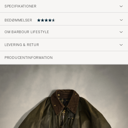
SPECIFIKATIONER
BEDØMMELSER
4.8
OM BARBOUR LIFESTYLE
LEVERING & RETUR
(44 Bedømmelse)
(37)
PRODUCENTINFORMATION
(7)
(0)
(0)
(0)
Veldig fint skjerf❤️
IVAR A
KØBTE PÅ CAREOFCARL.NO