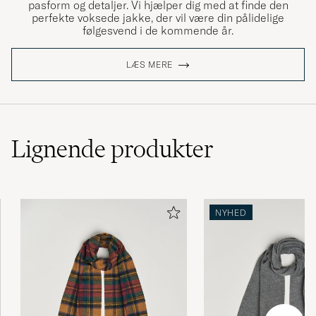
pasform og detaljer. Vi hjælper dig med at finde den
perfekte voksede jakke, der vil være din pålidelige
følgesvend i de kommende år.
Fin kvalitet- Behagelig skjerf. Prisgunstig.
LÆS MERE
GUNNAR RUNE J
KØBTE PÅ CAREOFCARL.NO
mycket nöjd.
Lignende
produkter
MIRI S
KØBTE PÅ CAREOFCARL.SE
Rask levering, enkelt med retur av vare pga
NYHED
feil størrelse.
MAGNUS F
KØBTE PÅ CAREOFCARL.NO
Meget rask og levert på døren.