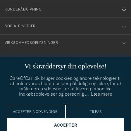
nyhetsbrev!
KUNDERÅDGIVNING
SOCIALE MEDIER
VIRKSOMHEDSOPLYSNINGER
Vi skræddersyr din oplevelse!
STILRÅD
CareOfCarl.dk bruger cookies og andre teknologier til
Behøver du hjælp til at finde din stil? Lad os hjælpe dig, vi hjælper
at holde vores hjemmesider pålidelige og sikre, for at
gerne til!
info@careofcarl.dk
måle deres ydeevne, for at levere personlige
indkøbsoplevelser og personlig
…
Læs mere
STILRÅD
ACCEPTER NØDVENDIGE
TILPAS
© Care of Carl 2026
ACCEPTER