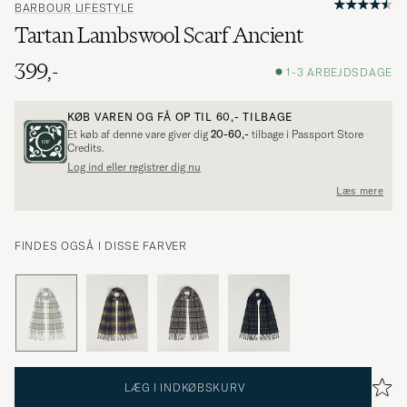
BARBOUR LIFESTYLE
Tartan Lambswool Scarf Ancient
399,-
1-3 ARBEJDSDAGE
KØB VAREN OG FÅ OP TIL
60,-
TILBAGE
Et køb af denne vare giver dig
20-60,-
tilbage i Passport Store
Credits.
Log ind eller registrer dig nu
Læs mere
FINDES OGSÅ I DISSE FARVER
LÆG I INDKØBSKURV