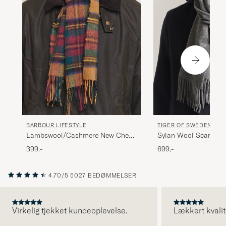
BARBOUR LIFESTYLE
TIGER OF SWEDEN
Lambswool/Cashmere New Check
Sylan Wool Scarf Ch
Tartan Harvest Gold
399,-
699,-
4.70/5
5027 BEDØMMELSER
Virkelig tjekket kundeoplevelse.
Lækkert kvalit