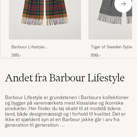
JUNE G
KØBTE PÅ CAREOFCARL.NO
Tjejerna super nöjda med sina halsdukar
CHRISTIN H
KØBTE PÅ CAREOFCARL.SE
Barbour Lifestyle
Tiger of Sweden Sylan 
Lambswool/Cashmere New Check
Charcoal
399,-
699,-
Tartan Harvest Gold
Snygg,skön och prisvärd!
Andet fra Barbour Lifestyle
LARS F
KØBTE PÅ CAREOFCARL.SE
Barbour Lifestyle er grundstenen i Barbours kollektioner
Modtageren var meget tilfreds med gaven.
og bygger på varemærkets mest klassiske og ikoniske
produkter. Her finder du tøj skabt til at modstå tidens
KARIN H
KØBTE PÅ CAREOFCARL.DK
tand, både designmæssigt og i forhold til kvalitet. Det er
ikke et sjældent syn at en Barbour jakke går i arv fra
generation til generation.
Klassisk halsduk, håller värmen bra och är
I kollektionen finder du blandt andet Barbours klassiske