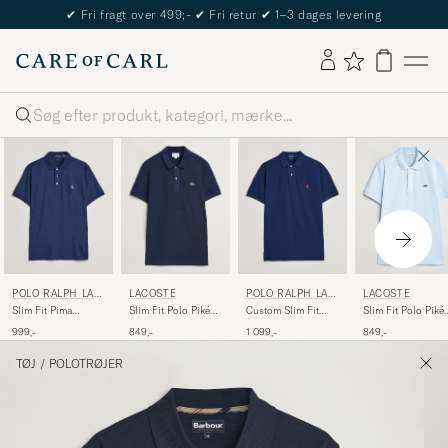
The Care of Carl Passport
Søg
POLO RALPH LAU
LACOSTE
POLO RALPH LAU
LACOSTE
REN
REN
Slim Fit Pima
Slim Fit Polo Piké
Custom Slim Fit
Slim Fit Polo Piké
Cotton Polo Refined
Navy Blue
Polo Newport Navy
Rill
999,-
849,-
1 099,-
849,-
Navy
TØJ
/
POLOTRØJER