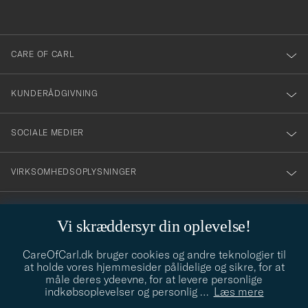
anmälde
dig
till
CARE OF CARL
vårt
nyhetsbrev!
KUNDERÅDGIVNING
SOCIALE MEDIER
VIRKSOMHEDSOPLYSNINGER
Vi skræddersyr din oplevelse!
STILRÅD
CareOfCarl.dk bruger cookies og andre teknologier til
Behøver du hjælp til at finde din stil? Lad os hjælpe dig, vi hjælper
at holde vores hjemmesider pålidelige og sikre, for at
gerne til!
info@careofcarl.dk
måle deres ydeevne, for at levere personlige
indkøbsoplevelser og personlig
…
Læs mere
STILRÅD