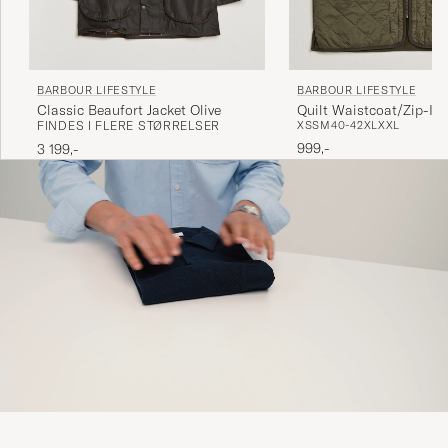
BARBOUR LIFESTYLE
BARBOUR LIFESTYLE
Classic Beaufort Jacket Olive
Quilt Waistcoat/Zip-In 
FINDES I FLERE STØRRELSER
XS
S
M
40-42
XL
XXL
999,-
3 199,-