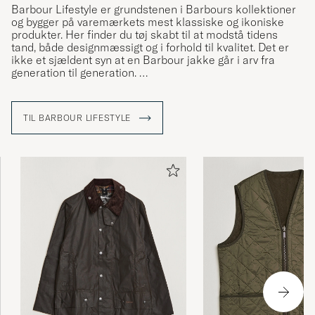
Barbour Lifestyle er grundstenen i Barbours kollektioner
og bygger på varemærkets mest klassiske og ikoniske
produkter. Her finder du tøj skabt til at modstå tidens
tand, både designmæssigt og i forhold til kvalitet. Det er
ikke et sjældent syn at en Barbour jakke går i arv fra
generation til generation.
I kollektionen finder du blandt andet Barbours klassiske
voksede
jakker
så som Bedale og Beaufort, modeller som
TIL BARBOUR LIFESTYLE
passer ind, uanset hvor du er eller hvad du laver, om du er
på jagt eller ude og gå en tur i storbyen.
Læs mere om Barbour i vores reportage fra deres fabrik i
England »