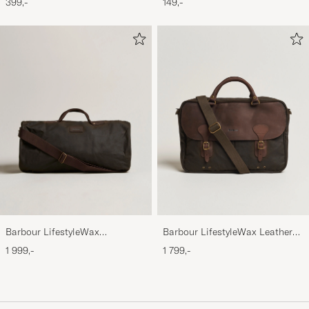
399,-
149,-
Barbour LifestyleWax
Barbour LifestyleWax Leather
HoldallOlive
Briefcase Olive
1 999,-
1 799,-