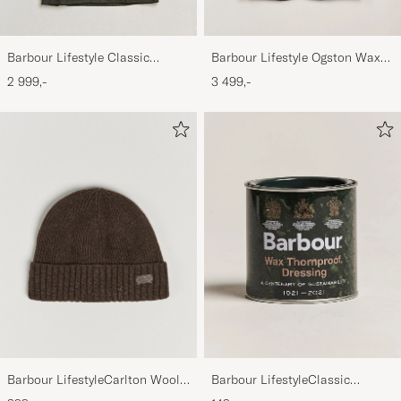
Barbour Lifestyle Classic
Barbour Lifestyle Ogston Waxed
Bedale Jacket Olive
Jacket Olive
2 999,-
3 499,-
Barbour LifestyleCarlton Wool
Barbour LifestyleClassic
BeanieMid Brown
Thornproof Dressing