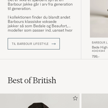
Barbour jakke går i arv fra generation
til generation.
I kollektionen finder du blandt andet
Barbours klassiske voksede
jakker
så som Bedale og Beaufort,
modeller som passer ind, uanset hvor
du er eller hvad du laver, om du er på
jagt eller ude og gå en tur i storbyen.
BARBOUR L
TIL BARBOUR LIFESTYLE
Bede High 
Læs mere om Barbour i vores
40
42
43
44
reportage fra deres fabrik i England »
799,-
Best of British