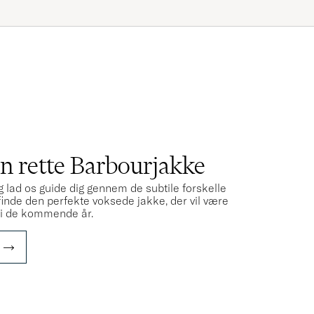
S
en rette Barbourjakke
g lad os guide dig gennem de subtile forskelle
 finde den perfekte voksede jakke, der vil være
d i de kommende år.