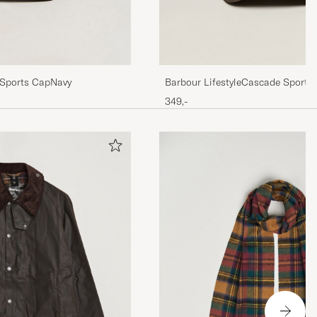
 Sports CapNavy
Barbour LifestyleCascade Sports
349,-