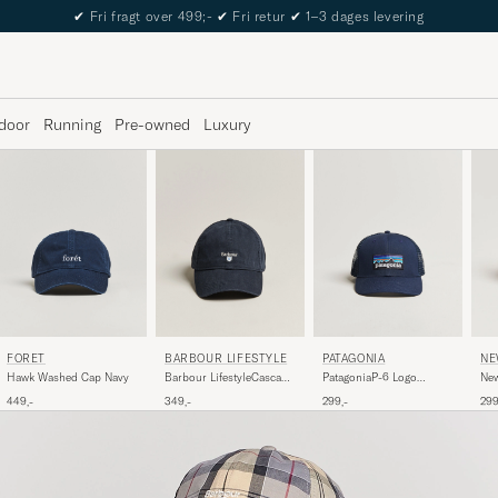
The Care of Carl Passport
door
Running
Pre-owned
Luxury
FORÉT
BARBOUR LIFESTYLE
PATAGONIA
NE
Hawk Washed Cap Navy
Barbour LifestyleCascade
PatagoniaP-6 Logo
Ne
Sports CapNavy
Trucker HatNew Navy
Cot
449,-
349,-
299,-
299
Yan