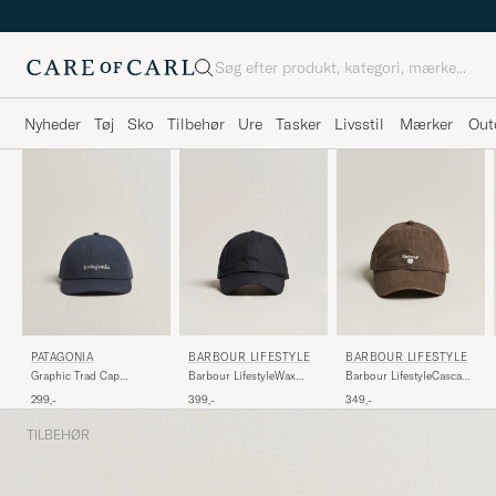
Søg
Nyheder
Tøj
Sko
Tilbehør
Ure
Tasker
Livsstil
Mærker
Out
BARBOUR LIFESTYLE
BARBOUR LIFESTYLE
PATAGONIA
Barbour LifestyleWax
Barbour LifestyleCascade
Graphic Trad Cap
Sports CapNavy
Sports CapOlive
Smolder Blue
399,-
349,-
299,-
TILBEHØR