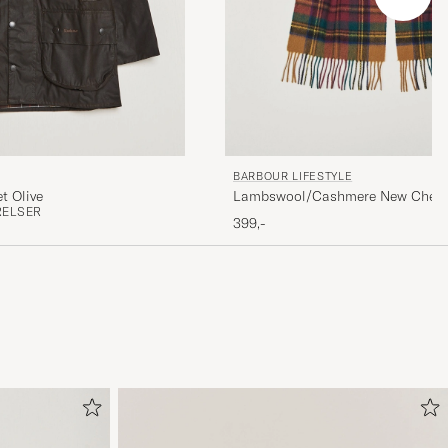
BARBOUR LIFESTYLE
t Olive
Lambswool/Cashmere New Check 
RELSER
Gold
399,-