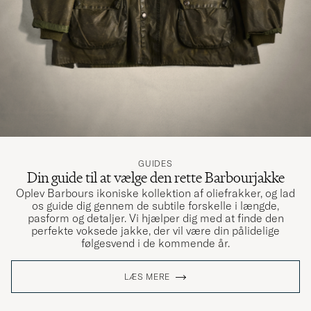
Passar på jackan perfekt. Tyvärr är själva
huvan ganska trång i modellen. Blir trångt om
man bär keps eller liknande. Snabbt och fint
levererat av careofcarl….
DANIEL L
KØBTE PÅ CAREOFCARL.SE
Flott kvalitet på hood og god olje til
GUIDES
impregnering 👌🏼
Din guide til at vælge den rette Barbourjakke
Oplev Barbours ikoniske kollektion af oliefrakker, og lad
SØLVI IREN U
KØBTE PÅ CAREOFCARL.NO
os guide dig gennem de subtile forskelle i længde,
pasform og detaljer. Vi hjælper dig med at finde den
perfekte voksede jakke, der vil være din pålidelige
følgesvend i de kommende år.
Jeg kan godt lige produkterne jeg elsker dem
tak
LÆS MERE
KØBTE PÅ CAREOFCARL.DK