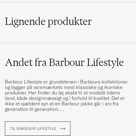
Jeg kan godt lige produkterne jeg elsker dem
Lignende
produkter
tak
KØBTE PÅ CAREOFCARL.DK
Topp, er så glad for å finne hette til min
Andet fra Barbour Lifestyle
yndlingsjakke
MAI-TOVE L
KØBTE PÅ CAREOFCARL.NO
Barbour Lifestyle er grundstenen i Barbours kollektioner
og bygger på varemærkets mest klassiske og ikoniske
produkter. Her finder du tøj skabt til at modstå tidens
tand, både designmæssigt og i forhold til kvalitet. Det er
Snabb och bra leverans. Tyvärr stämde inte
ikke et sjældent syn at en Barbour jakke går i arv fra
färgen på kapuschongen med jackan som
generation til generation.
redan fanns så det fick bli retur.
I kollektionen finder du blandt andet Barbours klassiske
SOLVEIG S
KØBTE PÅ CAREOFCARL.SE
voksede
jakker
så som Bedale og Beaufort, modeller som
TIL BARBOUR LIFESTYLE
passer ind, uanset hvor du er eller hvad du laver, om du er