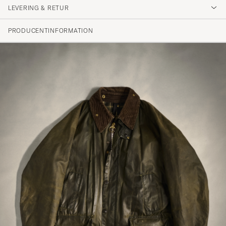
LEVERING & RETUR
(91 Bedømmelse)
(76)
PRODUCENTINFORMATION
(12)
(3)
(0)
(0)
Perfekt...
JENS T
KØBTE PÅ CAREOFCARL.SE
Precis en sån hätta som jag behövde till min
nya jacka, den passar perfekt! Snabb
leverans 😊
MARIE L
KØBTE PÅ CAREOFCARL.SE