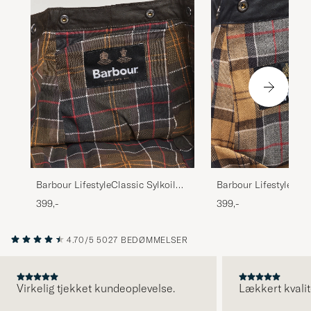
Barbour LifestyleClassic Sylkoil
Barbour LifestyleWa
Hood Olive
HoodNavy
399,-
399,-
4.70/5
5027 BEDØMMELSER
Virkelig tjekket kundeoplevelse.
Lækkert kvalit