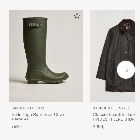
på jagt eller ude og gå en tur i storbyen.
Læs mere om Barbour i vores reportage fra deres fabrik i
Veldig rask levering!
England »
HANNE E
KØBTE PÅ CAREOFCARL.NO
Bestilling, ordrebekreftelse, leveringstid og
produktet var jeg veldig fornøyd med kan
anbefales ✅✅✅
RITA A
KØBTE PÅ CAREOFCARL.NO
Nå er jakken min komplett, med hette som og
vest.
BARBOUR LIFESTYLE
BARBOUR LIFESTYLE
Bede High Rain Boot Olive
Classic Beaufort Jacket
ADÉLE P
KØBTE PÅ CAREOFCARL.NO
40
42
43
44
FINDES I FLERE STØRR
799,-
3 199,-