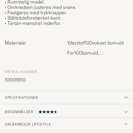
• Rummelig model.
• Omkredsen justeres med snøre.
• Fastgøres med trykknapper.
• Ståltrådsforstærket kant.
• Tartan-mønstret inderfor.
Materiale:
Yderstof100vokset bomuld
For100bomuld, .
ARTIKELNUMMER
10005610
SPECIFIKATIONER
BEDØMMELSER
4.8
OM BARBOUR LIFESTYLE