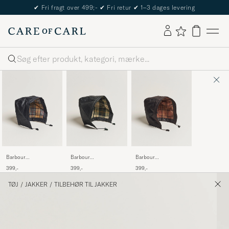
The Care of Carl Passport
Søg
Barbour
Barbour
Barbour
LifestyleWaxed Cotton
LifestyleWaxed Cotton
LifestyleWaxed Cotton
399,-
399,-
399,-
HoodNavy
HoodSage
HoodRustic
TØJ
/
JAKKER
/
TILBEHØR TIL JAKKER