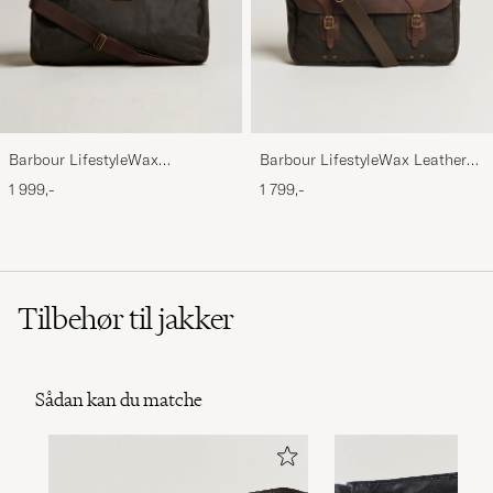
Barbour LifestyleWax
Barbour LifestyleWax Leather
HoldallOlive
Briefcase Olive
1 999,-
1 799,-
Tilbehør til jakker
Sådan kan du matche