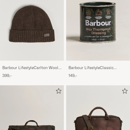
Varan motsvarade helt mina förväntningar
Snabb leverans
ULLA B
KØBTE PÅ CAREOFCARL.SE
Bra kvalitet på beställd kapuchong. Smidig
och Snabb leverans
Barbour LifestyleCarlton Wool
Barbour LifestyleClassic
ULLA M
KØBTE PÅ CAREOFCARL.SE
BeanieMid Brown
Thornproof Dressing
399,-
149,-