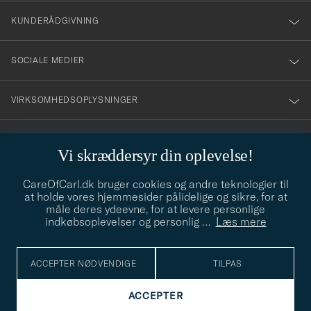
nyhetsbrev!
KUNDERÅDGIVNING
SOCIALE MEDIER
VIRKSOMHEDSOPLYSNINGER
Vi skræddersyr din oplevelse!
STILRÅD
CareOfCarl.dk bruger cookies og andre teknologier til
Behøver du hjælp til at finde din stil? Lad os hjælpe dig, vi hjælper
at holde vores hjemmesider pålidelige og sikre, for at
gerne til!
info@careofcarl.dk
måle deres ydeevne, for at levere personlige
indkøbsoplevelser og personlig
…
Læs mere
STILRÅD
ACCEPTER NØDVENDIGE
TILPAS
© Care of Carl 2026
ACCEPTER