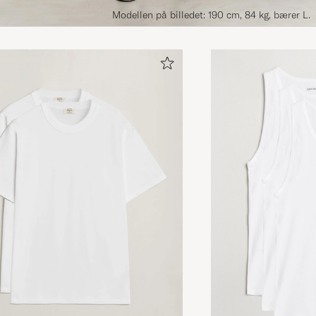
Modellen på billedet: 190 cm, 84 kg, bærer L.