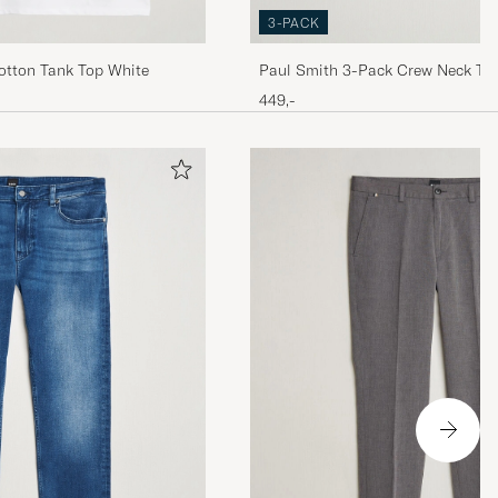
3-PACK
otton Tank Top White
Paul Smith 3-Pack Crew Neck T-S
449,-