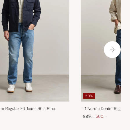
50%
im Regular Fit Jeans 90's Blue
-1 Nordic Denim Regular 
 pris
Ordinary pris
Nedsat pris
999,-
500,-