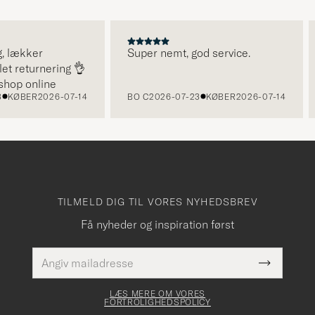
ækker
Super nemt, god service.
E
eturnering 👌
le
 online
BER
2026-07-14
BO C
2026-07-23
KØBER
2026-07-14
H
TILMELD DIG TIL VORES NYHEDSBREV
Få nyheder og inspiration først
E-
Dette
mailadresse
Submit
felt skal
Newslette
udfyldes
Form
LÆS MERE OM VORES
FORTROLIGHEDSPOLICY