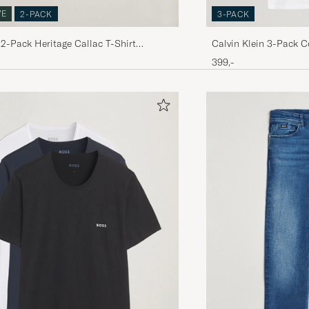
VE
3-PACK
2-PACK
Calvin Klein 3-Pack C
2-Pack Heritage Callac T-Shirt
te
399,-