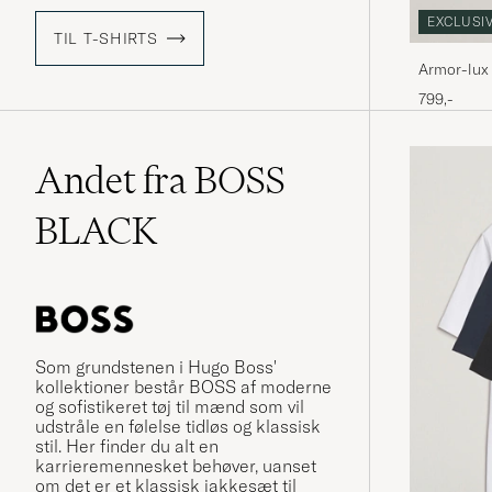
EXCLUSI
TIL T-SHIRTS
Armor-lux 
White/Whi
799,-
Andet fra BOSS
BLACK
Som grundstenen i Hugo Boss'
kollektioner består BOSS af moderne
og sofistikeret tøj til mænd som vil
udstråle en følelse tidløs og klassisk
stil. Her finder du alt en
karrieremennesket behøver, uanset
om det er et klassisk jakkesæt til