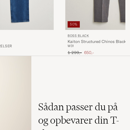
50%
BOSS BLACK
Kaiton Structured Chinos Black
RELSER
W31
Ordinary pris
Nedsat pris
1 299,-
650,-
Sådan passer du på
og opbevarer din T-