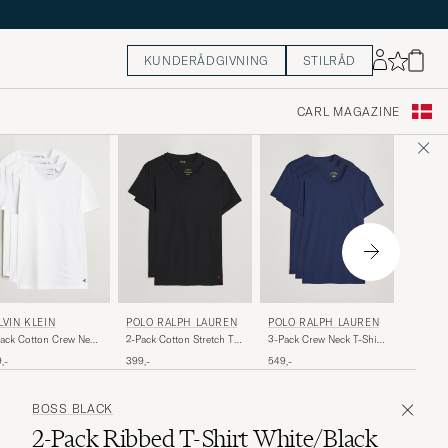
KUNDERÅDGIVNING
STILRÅD
CARL MAGAZINE
POLO 
LVIN KLEIN
POLO RALPH LAUREN
POLO RALPH LAUREN
2-Pack C
ack Cotton Crew Neck
2-Pack Cotton Stretch T-
3-Pack Crew Neck T-Shirt
Shirt A
hirt White
Shirt Black
Navy
399,-
,-
399,-
549,-
BOSS BLACK
2-Pack Ribbed T-Shirt White/Black