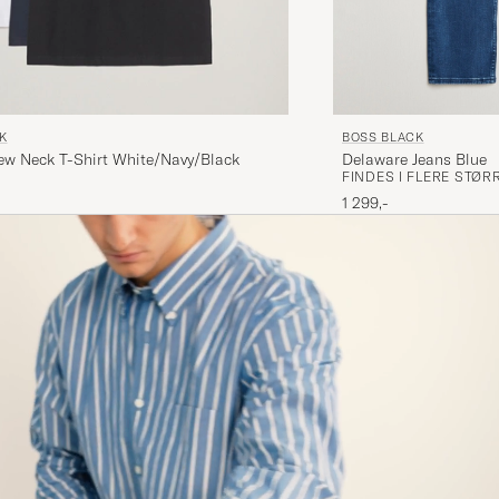
BOSS BLACK
K
Delaware Jeans Blue
ew Neck T-Shirt White/Navy/Black
FINDES I FLERE STØR
1 299,-