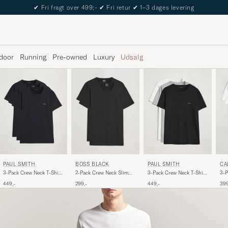
The Care of Carl Passport
door
Running
Pre-owned
Luxury
Udsalg
PAUL SMITH
BOSS BLACK
PAUL SMITH
CA
3-Pack Crew Neck T-Shirt
2-Pack Crew Neck Slim
3-Pack Crew Neck T-Shirt
3-P
Black
Fit T-Shirt Black
Black/Grey/White
T-S
449,-
299,-
449,-
399