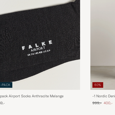
3-PACK
60%
pack Airport Socks Anthracite Melange
-1 Nordic Den
Ordinary pris
Nedsat
9,-
999,-
400,-