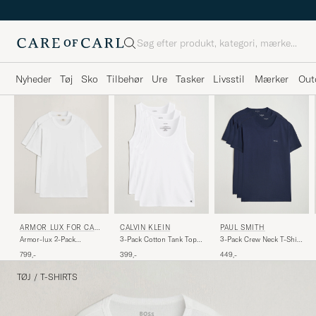
Søg
Nyheder
Tøj
Sko
Tilbehør
Ure
Tasker
Livsstil
Mærker
Out
CALVIN KLEIN
PAUL SMITH
ARMOR LUX FOR CAR
E OF CARL
3-Pack Cotton Tank Top
3-Pack Crew Neck T-Shirt
Armor-lux 2-Pack
White
Navy
Heritage Callac T-Shirt
399,-
449,-
799,-
White/White
TØJ
/
T-SHIRTS