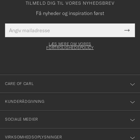
TILMELD DIG TIL VORES NYHEDSBREV
Få nyheder og inspiration først
E-
Tack
Dette
mailadresse
Submi
elt skal
för
Newsl
dfyldes
Form
LÆS MERE OM VORES
att
FORTROLIGHEDSPOLICY
du
anmälde
dig
till
CARE OF CARL
vårt
nyhetsbrev!
KUNDERÅDGIVNING
SOCIALE MEDIER
VIRKSOMHEDSOPLYSNINGER