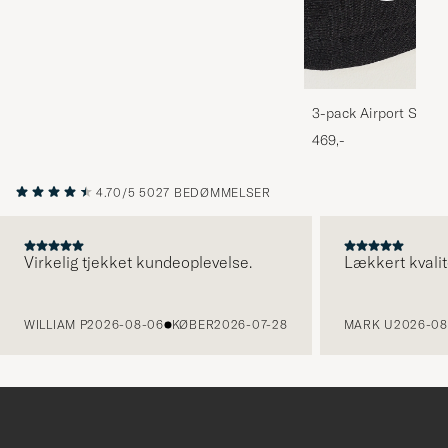
3-pack Airport Socks
Melange
469,-
4.70/5
5027 BEDØMMELSER
Virkelig tjekket kundeoplevelse.
Lækkert kvalit
FORRIGE
WILLIAM P
2026-08-06
KØBER
2026-07-28
MARK U
2026-08