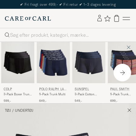
✔
Fri fragt over 499;-
✔
Fri retur
✔
1–3 dages levering
Søg
CDLP
POLO RALPH LAU
PAUL SMITH
SUNSPEL
REN
3-Pack Boxer Trunk
5-Pack Trunk Multi
5-Pack Trunk
3-Pack Cotton
Black
Signature Stripes
Stretch Trunk Navy
599,-
649,-
699,-
549,-
TØJ
/
UNDERTØJ