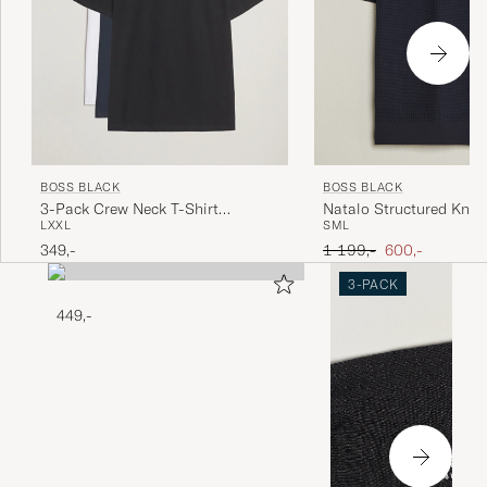
BOSS BLACK
BOSS BLACK
3-Pack Crew Neck T-Shirt
Natalo Structured Knit
L
XXL
S
M
L
White/Navy/Black
Dark Blue
Ordinary pris
Nedsat pris
349,-
1 199,-
600,-
3-PACK
449,-