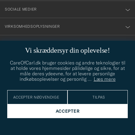
SOCIALE MEDIER
VIRKSOMHEDSOPLYSNINGER
Vi skræddersyr din oplevelse!
STILRÅD
CareOfCarl.dk bruger cookies og andre teknologier til
Behøver du hjælp til at finde din stil? Lad os hjælpe dig, vi hjælper
at holde vores hjemmesider pålidelige og sikre, for at
gerne til!
info@careofcarl.dk
måle deres ydeevne, for at levere personlige
indkøbsoplevelser og personlig
…
Læs mere
STILRÅD
ACCEPTER NØDVENDIGE
TILPAS
© Care of Carl 2026
ACCEPTER