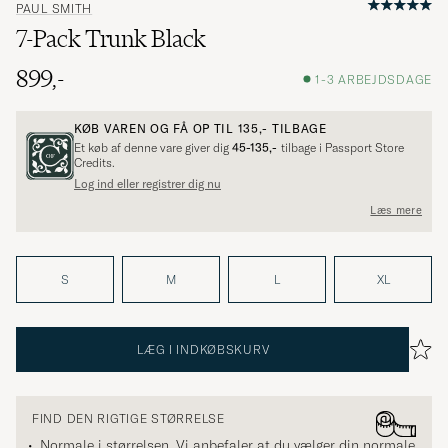
PAUL SMITH
7-Pack Trunk Black
899,-
1-3 ARBEJDSDAGE
KØB VAREN OG FÅ OP TIL
135,-
TILBAGE
Et køb af denne vare giver dig
45-135,-
tilbage i Passport Store
Credits.
Log ind eller registrer dig nu
Læs mere
S
M
L
XL
LÆG I INDKØBSKURV
FIND DEN RIGTIGE STØRRELSE
Normale i størrelsen. Vi anbefaler at du vælger din normale