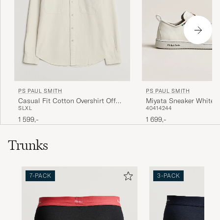
PS PAUL SMITH
PS PAUL SMITH
Miyata Sneaker White
Casual Fit Cotton Overshirt Off
40
41
42
44
S
L
XL
White
1 699,-
1 599,-
Trunks
7-PACK
3-PACK