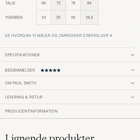
TALJE
66
72
78
84
YDERBEN
24
25
26
26,5
»
SE HVORDAN VI MÅLER OG OMREGNER STØRRELSER
SPECIFIKATIONER
BEDØMMELSER
OM PAUL SMITH
Riktigt sköna
LEVERING & RETUR
JOHAN J
KØBTE PÅ CAREOFCARL.SE
PRODUCENTINFORMATION
Lignende
produkter