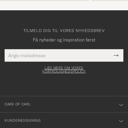
TILMELD DIG TIL VORES NYHEDSBREV
Få nyheder og inspiration først
E-
Tack
Dette
mailadresse
Submi
elt skal
för
Newsl
dfyldes
Form
LÆS MERE OM VORES
att
FORTROLIGHEDSPOLICY
du
anmälde
dig
till
CARE OF CARL
vårt
nyhetsbrev!
KUNDERÅDGIVNING