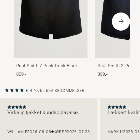
Paul Smith 7-Pack Trunk Black
Paul Smith 3-Pack T
899,-
399,-
4.70/5
5599 BEDØMMELSER
Virkelig tjekket kundeoplevelse.
Lækkert kvalit
FORRIGE
WILLIAM P
2026-08-06
KØBER
2026-07-28
MARK U
2026-08