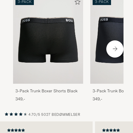
3-PACK
3-PACK
Kvalitet från CDLP👍🏻
ANDERS O
KØBTE PÅ CAREOFCARL.SE
Sitter perfekt och grymt sköna!
PATRICK O
KØBTE PÅ CAREOFCARL.SE
3-Pack Trunk Boxer Shorts Black
3-Pack Trunk Boxer 
Blue
349,-
349,-
4.70/5
5027 BEDØMMELSER