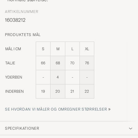
ARTIKELNUMMER
16038212
PRODUKTETS MÅL
MÅL I CM
S
M
L
XL
TALJE
66
68
70
76
YDERBEN
-
4
-
-
INDERBEN
19
20
21
22
»
SE HVORDAN VI MÅLER OG OMREGNER STØRRELSER
SPECIFIKATIONER