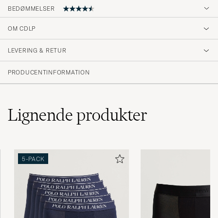
BEDØMMELSER
4.7
OM CDLP
LEVERING & RETUR
(35 Bedømmelse)
(29)
PRODUCENTINFORMATION
(5)
(0)
(0)
(1)
Lignende
produkter
Schnelle Lieferung und gute Qualität.
5-PACK
MICHAEL S
KØBTE PÅ CAREOFCARL.DE
Alles bestens !!!