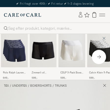
✔
Fri fragt over 499;-
✔
Fri retur
✔
1–3 dages levering
Søg
Polo Ralph Lauren
Zimmerli of
CDLP 3-Pack Boxer
Calvin Klein 5-Pa
5-Pack Trunk Cruise
Switzerland Micro
Briefs White
Micro Stretch Box
649,-
599,-
599,-
599,-
Navy
Modal Boxer Briefs
Brief Black
Black
TØJ
/
UNDERTØJ
/
BOXERSHORTS
/
TRUNKS