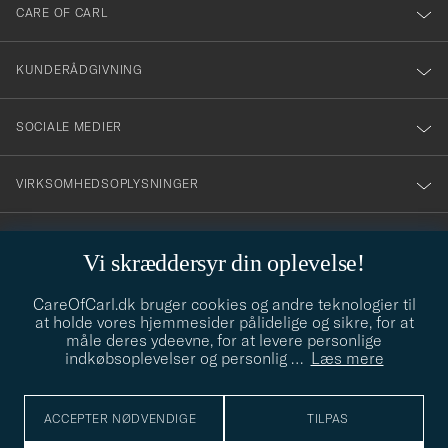
till
CARE OF CARL
vårt
nyhetsbrev!
KUNDERÅDGIVNING
SOCIALE MEDIER
VIRKSOMHEDSOPLYSNINGER
Vi skræddersyr din oplevelse!
STILRÅD
CareOfCarl.dk bruger cookies og andre teknologier til
Behøver du hjælp til at finde din stil? Lad os hjælpe dig, vi hjælper
at holde vores hjemmesider pålidelige og sikre, for at
gerne til!
info@careofcarl.dk
måle deres ydeevne, for at levere personlige
indkøbsoplevelser og personlig
…
Læs mere
STILRÅD
ACCEPTER NØDVENDIGE
TILPAS