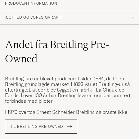
PRODUCENTINFORMATION
ÆGTHED OG VORES GARANTI
Andet fra Breitling Pre-
Owned
Breitling-ure er blevet produceret siden 1884, da Léon
Breitling grundlagde mærket. I 1892 var et Breitling-ur så
eftertragtet, at der blev bygget en fabrik i La Chaux-de-
Fonds. I over 130 år har Breitling leveret ure, der primært
forbindes med piloter.
I 1979 overtog Ernest Schneider Breitling og bragte ikke
blot mærket gennem den ødelæggende kvartalskrise,
men lod også urmageren blomstre op med fornyet styrke.
TIL BREITLING PRE-OWNED