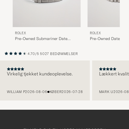
ROLEX
ROLEX
Pre-Owned Submariner Date
Pre-Owned Datejust 
16610 Steel Black
Perpetual Black Stee
4.70/5
5027 BEDØMMELSER
Virkelig tjekket kundeoplevelse.
Lækkert kvalit
FORRIGE
WILLIAM P
2026-08-06
KØBER
2026-07-28
MARK U
2026-08