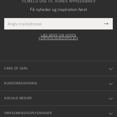
TILMELD DIG TIL VORES NYHEDSBREV
Få nyheder og inspiration først
E-
Tack
Dette
mailadresse
Submi
elt skal
för
Newsl
dfyldes
Form
LÆS MERE OM VORES
att
FORTROLIGHEDSPOLICY
du
anmälde
dig
till
CARE OF CARL
vårt
nyhetsbrev!
KUNDERÅDGIVNING
SOCIALE MEDIER
VIRKSOMHEDSOPLYSNINGER