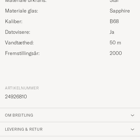
Materiale urkrans:
Stål
Materiale glas:
Sapphire
Kaliber:
B68
Datovisere:
Ja
Vandtæthed:
50 m
Fremstillingsår:
2000
ARTIKELNUMMER
24926810
OM BREITLING
LEVERING & RETUR