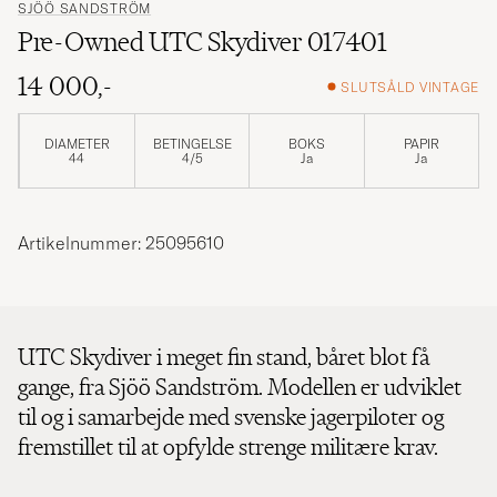
SJÖÖ SANDSTRÖM
Pre-Owned UTC Skydiver 017401
14 000,-
SLUTSÅLD VINTAGE
DIAMETER
BETINGELSE
BOKS
PAPIR
44
4/5
Ja
Ja
Artikelnummer: 25095610
UTC Skydiver i meget fin stand, båret blot få
gange, fra Sjöö Sandström. Modellen er udviklet
til og i samarbejde med svenske jagerpiloter og
fremstillet til at opfylde strenge militære krav.