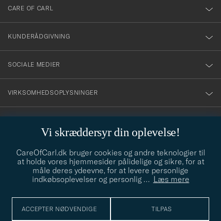
till
CARE OF CARL
vårt
nyhetsbrev!
KUNDERÅDGIVNING
SOCIALE MEDIER
VIRKSOMHEDSOPLYSNINGER
Vi skræddersyr din oplevelse!
STILRÅD
CareOfCarl.dk bruger cookies og andre teknologier til
Behøver du hjælp til at finde din stil? Lad os hjælpe dig, vi hjælper
at holde vores hjemmesider pålidelige og sikre, for at
gerne til!
info@careofcarl.dk
måle deres ydeevne, for at levere personlige
indkøbsoplevelser og personlig
…
Læs mere
STILRÅD
ACCEPTER NØDVENDIGE
TILPAS