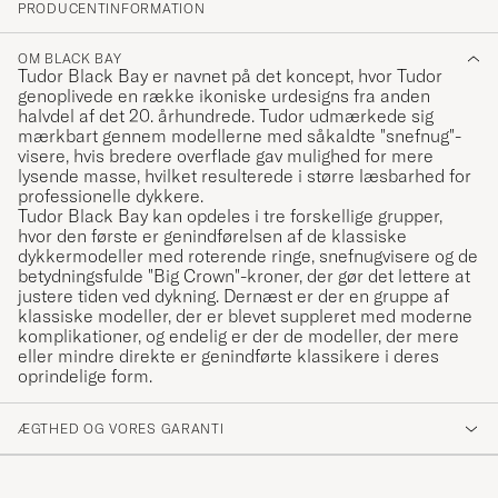
PRODUCENTINFORMATION
OM BLACK BAY
Tudor Black Bay er navnet på det koncept, hvor Tudor
genoplivede en række ikoniske urdesigns fra anden
halvdel af det 20. århundrede. Tudor udmærkede sig
mærkbart gennem modellerne med såkaldte "snefnug"-
visere, hvis bredere overflade gav mulighed for mere
lysende masse, hvilket resulterede i større læsbarhed for
professionelle dykkere.
Tudor Black Bay kan opdeles i tre forskellige grupper,
hvor den første er genindførelsen af de klassiske
dykkermodeller med roterende ringe, snefnugvisere og de
betydningsfulde "Big Crown"-kroner, der gør det lettere at
justere tiden ved dykning. Dernæst er der en gruppe af
klassiske modeller, der er blevet suppleret med moderne
komplikationer, og endelig er der de modeller, der mere
eller mindre direkte er genindførte klassikere i deres
oprindelige form.
ÆGTHED OG VORES GARANTI