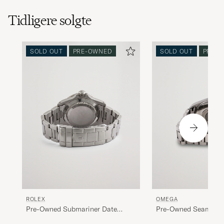
Tidligere solgte
SOLD OUT
PRE-OWNED
SOLD OUT
PRE-
ROLEX
OMEGA
Pre-Owned Submariner Date
Pre-Owned Seamaste
16610 Steel Black
2517.80.00 Steel Blue