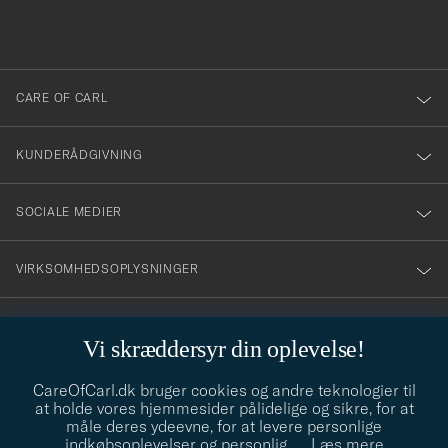
du
anmälde
dig
till
CARE OF CARL
vårt
nyhetsbrev!
KUNDERÅDGIVNING
SOCIALE MEDIER
VIRKSOMHEDSOPLYSNINGER
Vi skræddersyr din oplevelse!
STILRÅD
CareOfCarl.dk bruger cookies og andre teknologier til
Behøver du hjælp til at finde din stil? Lad os hjælpe dig, vi hjælper
at holde vores hjemmesider pålidelige og sikre, for at
gerne til!
info@careofcarl.dk
måle deres ydeevne, for at levere personlige
indkøbsoplevelser og personlig
…
Læs mere
STILRÅD