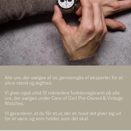
Alle ure, der sælges af os, gennemgås af eksperter for at
sikre stand og ægthed.
Vi giver også altid 12 måneders funktionsgaranti på alle
ure, der sælges under Care of Carl Pre-Owned & Vintage
Watches.
Vi garanterer, at du får et ur, der er, hvad det giver sig ud
for at være, og som holder, som det skal.