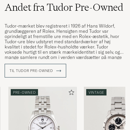
Andet fra Tudor Pre-Owned
Tudor-mærket blev registreret i 1926 af Hans Wildorf,
grundlæggeren af Rolex. Hensigten med Tudor var
oprindeligt at fremstille ure med en Rolex-æstetik, hvor
Tudor-ure blev udstyret med standardværker af høj
kvalitet i stedet for Rolex-husholdte værker. Tudor
voksede hurtigt til en stærk mærkeidentitet i sig selv, og
mange samlere rundt om i verden værdsætter på mange
måder Tudor lige så højt som Rolex i mange henseender.
TIL TUDOR PRE-OWNED
Ligesom Rolex er Tudor-ure blevet båret af dykkere,
militære specialstyrker og opdagelsesrejsende gennem
hele mærkets historie. Det mest ikoniske træk ved Tudor
dykkerure er de diamantformede visere, der i urverdenen
PRE-OWNED
VINTAGE
er kendt som "snefnug". I dag opnår både nye og meget
ældre Tudor-ure bemærkelsesværdige priser på
brugtmarkedet og er altid en god investering.