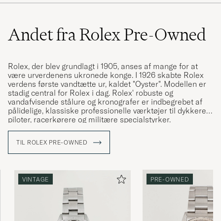
Andet fra Rolex Pre-Owned
Rolex, der blev grundlagt i 1905, anses af mange for at
være urverdenens ukronede konge. I 1926 skabte Rolex
verdens første vandtætte ur, kaldet "Oyster". Modellen er
stadig central for Rolex i dag. Rolex' robuste og
vandafvisende stålure og kronografer er indbegrebet af
pålidelige, klassiske professionelle værktøjer til dykkere,
piloter, racerkørere og militære specialstyrker.
I dag er vintage Rolex-ure meget eftertragtede og har ofte
TIL ROLEX PRE-OWNED
en højere markedsværdi end et nyt Rolex. Jo mere
interessant urets historie, dets proveniens, jo højere
anses dets værdi for at være. At købe et brugt Rolex er
derfor en indbringende forretning for både køber og
VINTAGE
PRE-OWNED
sælger. Da mærkets salgsmodel har gjort det svært at
købe nye Rolex-ure, er Rolex vintage en god
indgangsvinkel.