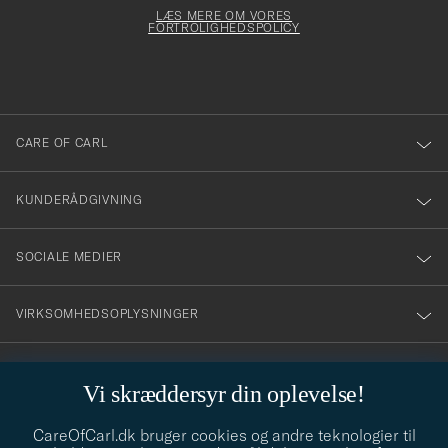
för
dfyldes
Form
LÆS MERE OM VORES
att
FORTROLIGHEDSPOLICY
du
anmälde
dig
till
CARE OF CARL
vårt
nyhetsbrev!
KUNDERÅDGIVNING
SOCIALE MEDIER
VIRKSOMHEDSOPLYSNINGER
Vi skræddersyr din oplevelse!
STILRÅD
CareOfCarl.dk bruger cookies og andre teknologier til
Behøver du hjælp til at finde din stil? Lad os hjælpe dig, vi hjælper