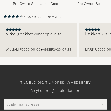
Pre-Owned Submariner Date
Pre-Owned Seamaste
16610 Steel Black
22218000 Steel Blue
4.70/5
5122 BEDØMMELSER
Virkelig tjekket kundeoplevelse.
Lækkert kvalit
FORRIGE
WILLIAM P
2026-08-06
KØBER
2026-07-28
MARK U
2026-08
TILMELD DIG TIL VORES NYHEDSBREV
Få nyheder og inspiration først
E-
Tack
Dette
mailadresse
Submi
elt skal
Newsl