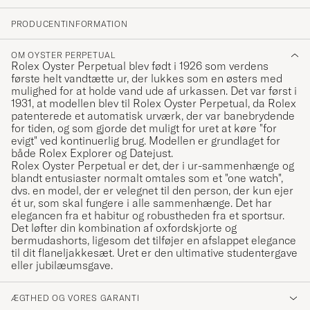
PRODUCENTINFORMATION
OM OYSTER PERPETUAL
Rolex Oyster Perpetual blev født i 1926 som verdens
første helt vandtætte ur, der lukkes som en østers med
mulighed for at holde vand ude af urkassen. Det var først i
1931, at modellen blev til Rolex Oyster Perpetual, da Rolex
patenterede et automatisk urværk, der var banebrydende
for tiden, og som gjorde det muligt for uret at køre "for
evigt" ved kontinuerlig brug. Modellen er grundlaget for
både Rolex Explorer og Datejust.
Rolex Oyster Perpetual er det, der i ur-sammenhænge og
blandt entusiaster normalt omtales som et "one watch",
dvs. en model, der er velegnet til den person, der kun ejer
ét ur, som skal fungere i alle sammenhænge. Det har
elegancen fra et habitur og robustheden fra et sportsur.
Det løfter din kombination af oxfordskjorte og
bermudashorts, ligesom det tilføjer en afslappet elegance
til dit flaneljakkesæt. Uret er den ultimative studentergave
eller jubilæumsgave.
ÆGTHED OG VORES GARANTI