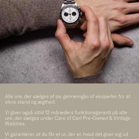
Alle ure, der sælges af os, gennemgås af eksperter for at
sikre stand og ægthed.
Vi giver også altid 12 måneders funktionsgaranti på alle
ure, der sælges under Care of Carl Pre-Owned & Vintage
Watches.
Vi garanterer, at du får et ur, der er, hvad det giver sig ud