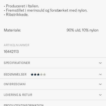
• Produceret i Italien.
• Fremstillet i merinould og forstærket med nylon.
• Ribstrikkede.
Materiale:
90% uld, 10% nylon
ARTIKELNUMMER
16442113
SPECIFIKATIONER
BEDØMMELSER
OM BRESCIANI
die Socken sind leider zu offen gestrickt.
Neigen sehr schnell zu pilling. Bereits nach
LEVERING & RETUR
einmal tragen. Fallen durch das lockere
Gestrick groß aus.
PRODUCENTINFORMATION