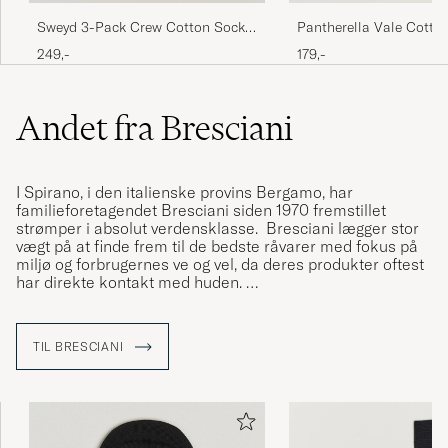
Sweyd 3-Pack Crew Cotton Socks
Pantherella Vale Cotto
White
Navy
249,-
179,-
Andet fra Bresciani
I Spirano, i den italienske provins Bergamo, har
familieforetagendet Bresciani siden 1970 fremstillet
strømper i absolut verdensklasse. Bresciani lægger stor
vægt på at finde frem til de bedste råvarer med fokus på
miljø og forbrugernes ve og vel, da deres produkter oftest
har direkte kontakt med huden.
Firmaet er OEKO-TEX®-certificeret og de varetager selv
deres produktion for at kunne opretholde en høj kvalitet
TIL BRESCIANI
og have kontrol over produktionen. Produkterne er bl.a.
fremstillet i eksklusive kvaliteter i egyptisk bomuld,
merinould fra Australien og kashmir fra Himalaya.