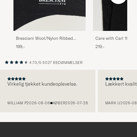
Bresciani Wool/Nylon Ribbed
Care with Carl 10-Pa
Short Socks Black
Cotton Socks BLACK
199,-
219,-
4.70/5
5027 BEDØMMELSER
Virkelig tjekket kundeoplevelse.
Lækkert kvalit
FORRIGE
WILLIAM P
2026-08-06
KØBER
2026-07-28
MARK U
2026-08