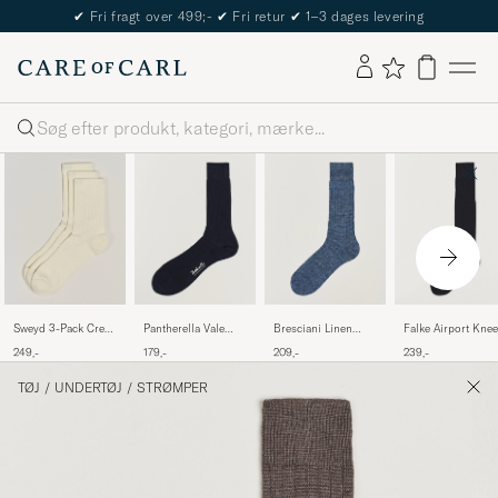
✔
Fri fragt over 499;-
✔
Fri retur
✔
1–3 dages levering
Søg
Sweyd 3-Pack Crew
Pantherella Vale
Bresciani Linen
Falke Airport Knee
Cotton Socks White
Cotton Socks Navy
Ribbed Short Socks
Socks Black
249,-
179,-
209,-
239,-
Blue Melange
TØJ
/
UNDERTØJ
/
STRØMPER