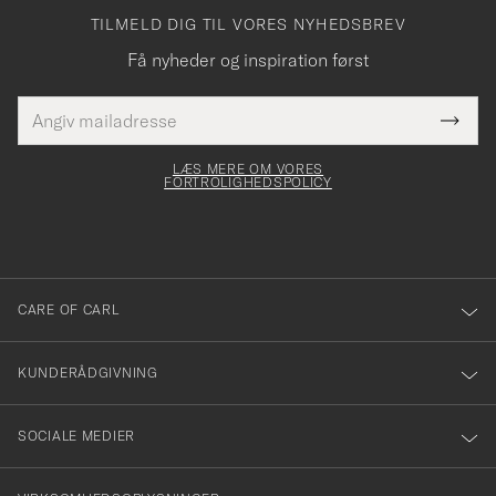
TILMELD DIG TIL VORES NYHEDSBREV
Få nyheder og inspiration først
E-
Tack
Dette
mailadresse
Submi
elt skal
för
Newsl
dfyldes
Form
LÆS MERE OM VORES
att
FORTROLIGHEDSPOLICY
du
anmälde
dig
till
CARE OF CARL
vårt
nyhetsbrev!
KUNDERÅDGIVNING
SOCIALE MEDIER