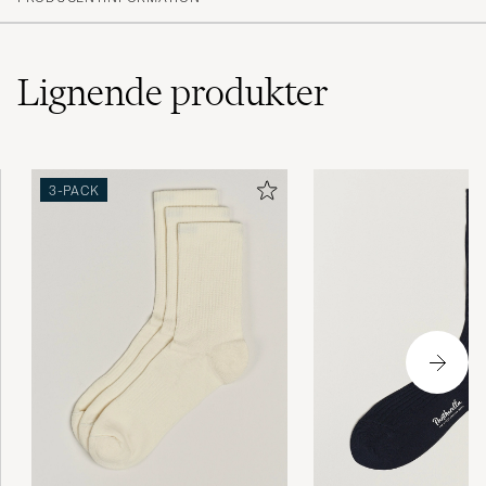
LUDWIG S
KØBTE PÅ CAREOFCARL.DE
Lignende
produkter
3-PACK