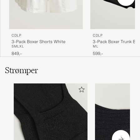
CDLP
CDLP
3-Pack Boxer Shorts White
3-Pack Boxer Trunk Bla
S
M
L
XL
M
L
849,-
599,-
Strømper