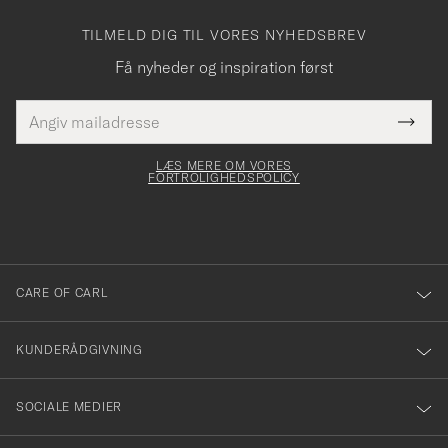
TILMELD DIG TIL VORES NYHEDSBREV
Få nyheder og inspiration først
E-
Tack
Dette
mailadresse
Submi
elt skal
för
Newsl
dfyldes
Form
LÆS MERE OM VORES
att
FORTROLIGHEDSPOLICY
du
anmälde
dig
till
CARE OF CARL
vårt
nyhetsbrev!
KUNDERÅDGIVNING
SOCIALE MEDIER