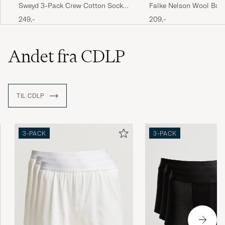
Sweyd 3-Pack Crew Cotton Socks
Falke Nelson Wool Boo
White
Dark Navy
249,-
209,-
Andet fra CDLP
TIL CDLP
3-PACK
3-PACK