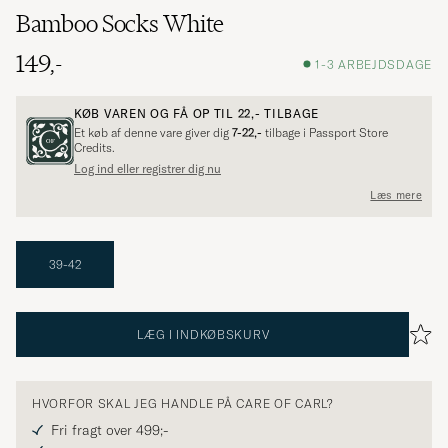
Bamboo Socks White
149,-
1-3 ARBEJDSDAGE
KØB VAREN OG FÅ OP TIL
22,-
TILBAGE
Et køb af denne vare giver dig
7-22,-
tilbage i Passport Store
Credits.
Log ind eller registrer dig nu
Læs mere
39-42
LÆG I INDKØBSKURV
HVORFOR SKAL JEG HANDLE PÅ CARE OF CARL?
Fri fragt over 499;-