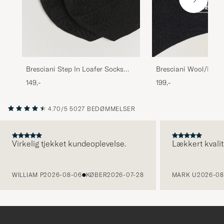
Bresciani Wool/Nylo
Bresciani Step In Loafer Socks
Short Socks Black
Black
199,-
149,-
4.70/5
5027 BEDØMMELSER
Virkelig tjekket kundeoplevelse.
Lækkert kvalit
FORRIGE
WILLIAM P
2026-08-06
KØBER
2026-07-28
MARK U
2026-08