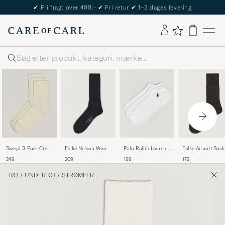
✔
Fri fragt over 499;-
✔
Fri retur
✔
1–3 dages levering
Søg
Sweyd 3-Pack Crew
Falke Nelson Wool
Polo Ralph Lauren
Falke Airport Sock
Cotton Socks White
Boot Sock Dark
3-Pack Ghost Sock
Brown
249,-
209,-
199,-
179,-
Navy
White
TØJ
/
UNDERTØJ
/
STRØMPER