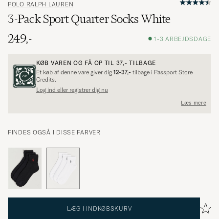
POLO RALPH LAUREN
3-Pack Sport Quarter Socks White
249,-
1-3 ARBEJDSDAGE
KØB VAREN OG FÅ OP TIL
37,-
TILBAGE
Et køb af denne vare giver dig
12-37,-
tilbage i Passport Store
Credits.
Log ind eller registrer dig nu
Læs mere
FINDES OGSÅ I DISSE FARVER
LÆG I INDKØBSKURV