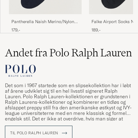
KØBTE 2023-07-19 PÅ CAREOFCARL.SE
Pantherella Naish Merino/Nylon
Falke Airport Socks Na
Sock Navy
179,-
189,-
Andet fra Polo Ralph Lauren
Det som i 1967 startede som en slipsekollektion har i løbt
af årene udviklet sig til en hel livsstil signeret Ralph
Lauren. Polo Ralph Lauren-kollektionen er grundstenen i
Ralph Laurens-kollektioner og kombinerer en tidløs og
afslappet preppy still fra den amerikanske østkyst og IVY-
league universiteterne med en mere klassisk og formel
engelsk stil. Det er ikke at overdrive, hvis man siger at
Ralph Lauren har været med til at definere den
amerikanske stil og den såkaldte preppy stil.
TIL POLO RALPH LAUREN