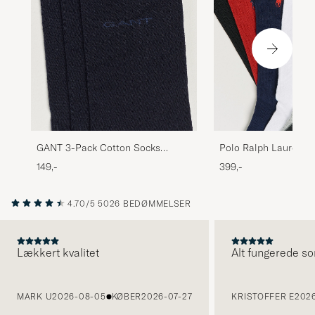
GANT 3-Pack Cotton Socks
Polo Ralph Lauren6-
Marine
Crew SocksMulti
149,-
399,-
4.70/5
5026 BEDØMMELSER
Lækkert kvalitet
Alt fungerede so
FORRIGE
MARK U
2026-08-05
KØBER
2026-07-27
KRISTOFFER E
2026