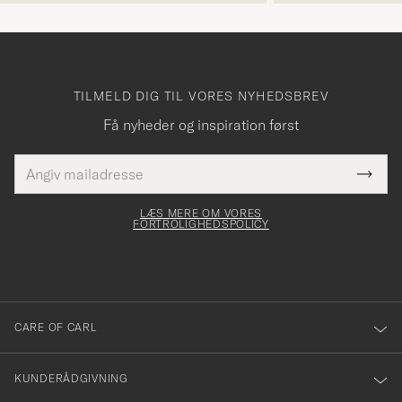
TILMELD DIG TIL VORES NYHEDSBREV
Få nyheder og inspiration først
E-
Tack
Dette
mailadresse
Submi
elt skal
för
Newsl
dfyldes
Form
LÆS MERE OM VORES
att
FORTROLIGHEDSPOLICY
du
anmälde
dig
till
CARE OF CARL
vårt
nyhetsbrev!
KUNDERÅDGIVNING