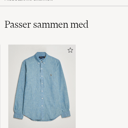
(5)
(1)
(0)
(0)
Passer sammen med
Dyra men hållbara och otroligt bekväma.
Mjuka med skonsam resår. Köper år efter år.
PETRI K
KØBTE 2024-07-08 PÅ CAREOFCARL.SE
Bra passform, håller även efter tvätt och - i
mitt tycke - lagom höga
TORBJÖRN E
KØBTE 2022-04-29 PÅ CAREOFCARL.SE
Superkvalitet. Fortfarande sköna efter många