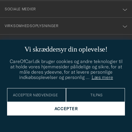
SOCIALE MEDIER
VIRKSOMHEDSOPLYSNINGER
Vi skræddersyr din oplevelse!
STILRÅD
CareOfCarl.dk bruger cookies og andre teknologier til
Behøver du hjælp til at finde din stil? Lad os hjælpe dig, vi hjælper
at holde vores hjemmesider pålidelige og sikre, for at
gerne til!
info@careofcarl.dk
måle deres ydeevne, for at levere personlige
indkøbsoplevelser og personlig
…
Læs mere
STILRÅD
ACCEPTER NØDVENDIGE
TILPAS
© Care of Carl 2026
ACCEPTER