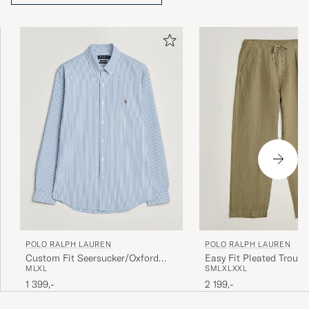
POLO RALPH LAUREN
POLO RALPH LAUREN
Custom Fit Seersucker/Oxford
Easy Fit Pleated Trouse
M
L
XL
S
M
L
XL
XXL
Stripe Shirt Blue
Green
1 399,-
2 199,-