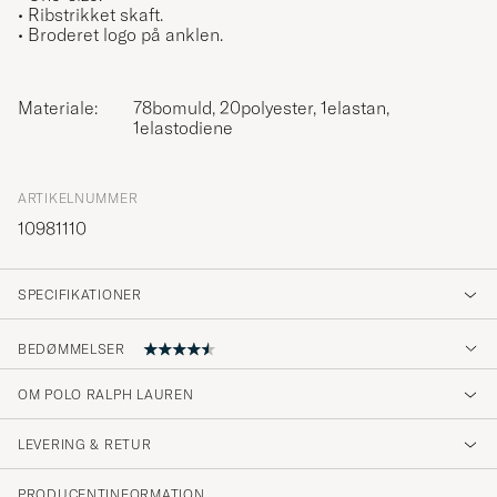
• Ribstrikket skaft.
• Broderet logo på anklen.
Materiale:
78bomuld, 20polyester, 1elastan,
1elastodiene
ARTIKELNUMMER
10981110
SPECIFIKATIONER
BEDØMMELSER
4.8
OM POLO RALPH LAUREN
LEVERING & RETUR
(30 Bedømmelse)
(24)
PRODUCENTINFORMATION