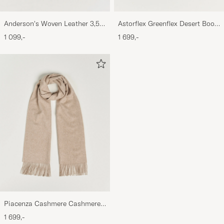
Anderson's Woven Leather 3,5
Astorflex Greenflex Desert Boot
cm Belt Dark Brown
Dark Brown Suede
1 099,-
1 699,-
Piacenza Cashmere Cashmere
Scarf Light Beige
1 699,-