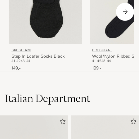
BRESCIANI
BRESCIANI
Wool/Nylon Ribbed Sho
Step In Loafer Socks Black
41-42
43-44
41-42
43-44
Black
199,-
149,-
Italian Department