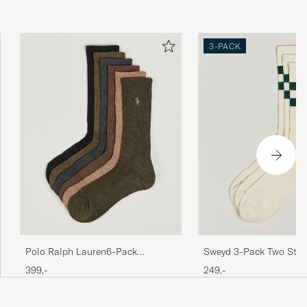
3-PACK
Polo Ralph Lauren6-Pack
Sweyd 3-Pack Two Stri
Performance Crew SocksBrown
Socks White/Green
399,-
249,-