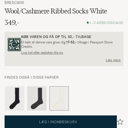
BRESCIANI
Wool/Cashmere Ribbed Socks White
349,-
1-3 ARBEJDSDAGE
KØB VAREN OG FÅ OP TIL
52,-
TILBAGE
Et køb af denne vare giver dig
17-52,-
tilbage i Passport Store
Credits.
Log ind eller registrer dig nu
Læs mere
FINDES OGSÅ I DISSE FARVER
LÆG I INDKØBSKURV