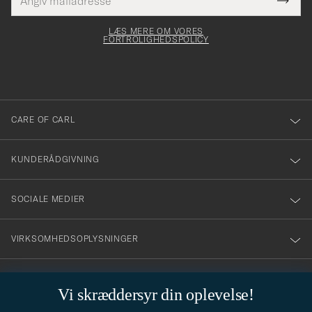
Tack
Dette
mailadresse
Submi
elt skal
för
Newsl
dfyldes
Form
LÆS MERE OM VORES
att
FORTROLIGHEDSPOLICY
du
anmälde
dig
till
CARE OF CARL
vårt
nyhetsbrev!
KUNDERÅDGIVNING
SOCIALE MEDIER
VIRKSOMHEDSOPLYSNINGER
Vi skræddersyr din oplevelse!
STILRÅD