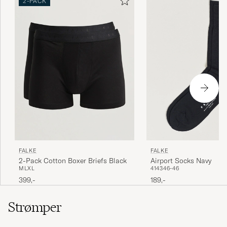
2-PACK
FALKE
FALKE
Airport Socks Navy
2-Pack Cotton Boxer Briefs Black
41
43
46-46
M
L
XL
189,-
399,-
Strømper