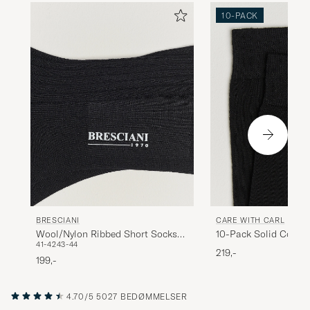
10-PACK
BRESCIANI
CARE WITH CARL
Wool/Nylon Ribbed Short Socks
10-Pack Solid Cotto
41-42
43-44
Black
BLACK
219,-
199,-
4.70/5
5027 BEDØMMELSER