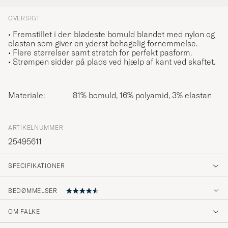
OVERSIGT
• Fremstillet i den blødeste bomuld blandet med nylon og
elastan som giver en yderst behagelig fornemmelse.
• Flere størrelser samt stretch for perfekt pasform.
• Strømpen sidder på plads ved hjælp af kant ved skaftet.
Materiale:
81% bomuld, 16% polyamid, 3% elastan
ARTIKELNUMMER
25495611
SPECIFIKATIONER
BEDØMMELSER
OM FALKE
Nydelige sokker, men dessverre med hull