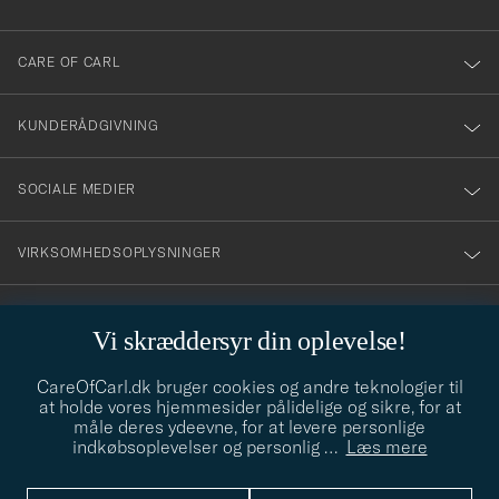
dig
till
CARE OF CARL
vårt
nyhetsbrev!
KUNDERÅDGIVNING
SOCIALE MEDIER
VIRKSOMHEDSOPLYSNINGER
Vi skræddersyr din oplevelse!
STILRÅD
CareOfCarl.dk bruger cookies og andre teknologier til
Behøver du hjælp til at finde din stil? Lad os hjælpe dig, vi hjælper
at holde vores hjemmesider pålidelige og sikre, for at
gerne til!
info@careofcarl.dk
måle deres ydeevne, for at levere personlige
indkøbsoplevelser og personlig
…
Læs mere
STILRÅD