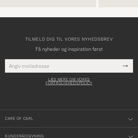
TILMELD DIG TIL VORES NYHEDSBREV
Få nyheder og inspiration først
E-
Tack
Dette
mailadresse
Submi
elt skal
för
Newsl
dfyldes
Form
LÆS MERE OM VORES
att
FORTROLIGHEDSPOLICY
du
anmälde
dig
till
CARE OF CARL
vårt
nyhetsbrev!
KUNDERÅDGIVNING