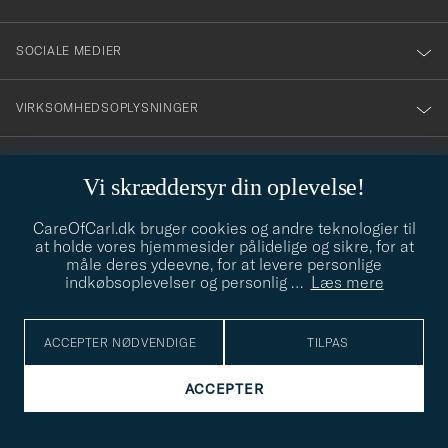
SOCIALE MEDIER
VIRKSOMHEDSOPLYSNINGER
Vi skræddersyr din oplevelse!
STILRÅD
CareOfCarl.dk bruger cookies og andre teknologier til
Behøver du hjælp til at finde din stil? Lad os hjælpe dig, vi hjælper
at holde vores hjemmesider pålidelige og sikre, for at
gerne til!
info@careofcarl.dk
måle deres ydeevne, for at levere personlige
indkøbsoplevelser og personlig
…
Læs mere
STILRÅD
ACCEPTER NØDVENDIGE
TILPAS
© Care of Carl 2026
ACCEPTER