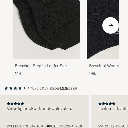
Bresciani Wool/Nylo
Bresciani Step In Loafer Socks
Short Socks Black
Black
199,-
149,-
4.70/5
5027 BEDØMMELSER
Virkelig tjekket kundeoplevelse.
Lækkert kvalit
FORRIGE
WILLIAM P
2026-08-06
KØBER
2026-07-28
MARK U
2026-08