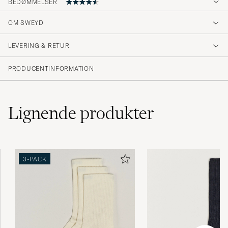
BEDØMMELSER
OM SWEYD
Äntligen hittat de perfekta strumporna!
Sköna och otroligt snygga!
LEVERING & RETUR
PATRIK M
KØBTE PÅ CAREOFCARL.SE
PRODUCENTINFORMATION
Lignende
produkter
3-PACK