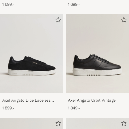
Black
Sneaker Black
1 699,-
1 699,-
Axel Arigato Dice Laceless
Axel Arigato Orbit Vintage
Suede Sneaker Black
Sneaker Black
1 899,-
1 849,-