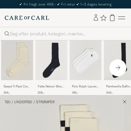
The Care of Carl Passport
Søg
Sweyd 3-Pack Crew
Falke Nelson Wool
Polo Ralph Lauren
Pantherella Baffin
Cotton Socks White
Boot Sock Dark
3-Pack Ghost Sock
Silk Long Sock
249,-
209,-
199,-
349,-
Navy
White
Black
TØJ
/
UNDERTØJ
/
STRØMPER