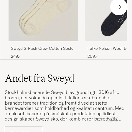
Sweyd 3-Pack Crew Cotton Socks
Falke Nelson Wool Boo
White
Dark Navy
249,-
209,-
Andet fra Sweyd
Stockholmsbaserede Sweyd blev grundlagt i 2016 af to
brødre, der voksede op midt i Italiens skobranche.
Brandet forener tradition og fremtid ved at sætte
kerneværdier som holdbarhed og kvalitet i centrum. Med
en filosofi baseret på småskala produktion og tidløst
design skaber Sweyd sko, der kombinerer bæredygtig
kvalitet med stilren æstetik. Størstedelen af produktionen
finder sted i Marche, Italien, et område kendt for sine