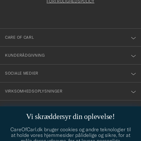
att
FORTROLIGHEDSPOLICY
du
anmälde
dig
till
CARE OF CARL
vårt
nyhetsbrev!
KUNDERÅDGIVNING
SOCIALE MEDIER
VIRKSOMHEDSOPLYSNINGER
Vi skræddersyr din oplevelse!
STILRÅD
CareOfCarl.dk bruger cookies og andre teknologier til
Behøver du hjælp til at finde din stil? Lad os hjælpe dig, vi hjælper
at holde vores hjemmesider pålidelige og sikre, for at
gerne til!
info@careofcarl.dk
måle deres ydeevne, for at levere personlige