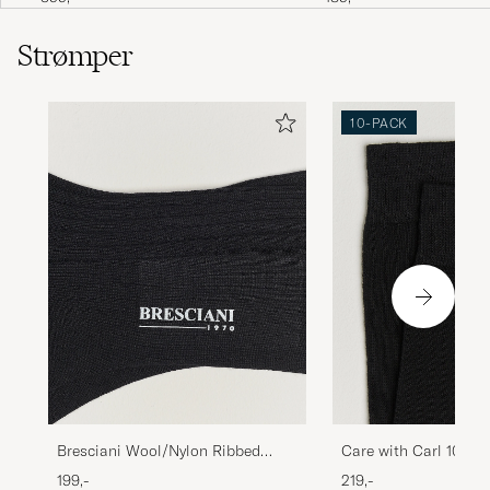
Strømper
10-PACK
Bresciani Wool/Nylon Ribbed
Care with Carl 10-Pa
Short Socks Black
Cotton Socks BLACK
199,-
219,-