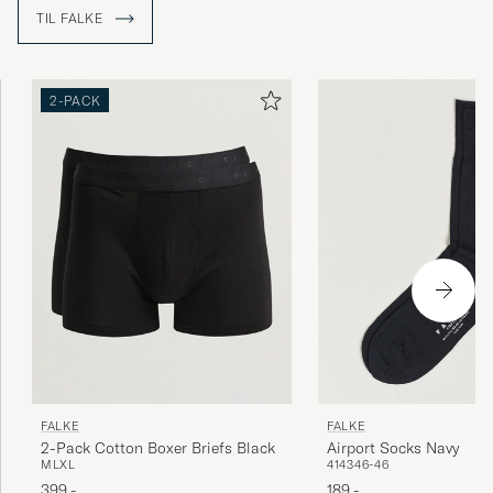
TIL FALKE
Laatumerkki, nopea toimitus. Kaikki niin kuin
pitää
2-PACK
JAAKKO K
KØBTE PÅ CAREOFCARL.FI
Fin julegave til nevø.
LIS N
KØBTE PÅ CAREOFCARL.SE
FALKE
FALKE
Airport Socks Navy
2-Pack Cotton Boxer Briefs Black
41
43
46-46
M
L
XL
189,-
399,-