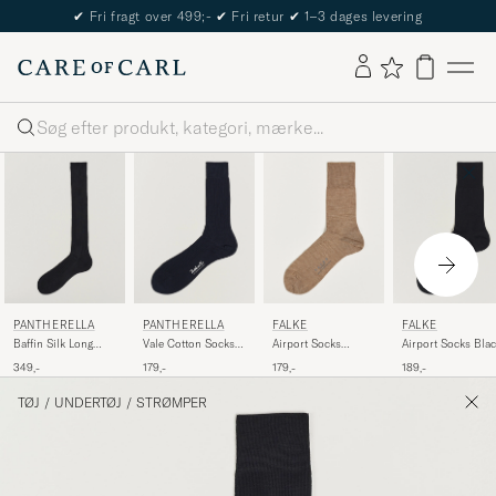
✔
Fri fragt over 499;-
✔
Fri retur
✔
1–3 dages levering
Søg
PANTHERELLA
PANTHERELLA
FALKE
FALKE
Baffin Silk Long
Vale Cotton Socks
Airport Socks
Airport Socks Bla
Sock Black
Navy
Nutmeg Melange
349,-
179,-
179,-
189,-
TØJ
/
UNDERTØJ
/
STRØMPER