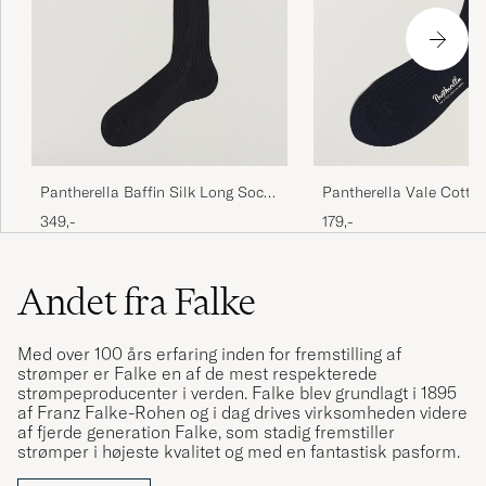
CLAES E
KØBTE PÅ CAREOFCARL.NO
Bekväma men inte slitstarka.
THOMAS V
KØBTE PÅ CAREOFCARL.SE
Pantherella Baffin Silk Long Sock
Pantherella Vale Cotto
Black
Navy
349,-
179,-
Reignald Jeeves: &quot;Ursäkta Sir, men
herrstrumpor är svarta.&quot;
Andet fra Falke
GÖRAN A
KØBTE PÅ CAREOFCARL.SE
Med over 100 års erfaring inden for fremstilling af
strømper er Falke en af de mest respekterede
strømpeproducenter i verden. Falke blev grundlagt i 1895
Oöverträffade långa strumpor, bomull och ull,
af Franz Falke-Rohen og i dag drives virksomheden videre
perfekta för den kommande kalla säsongen!
af fjerde generation Falke, som stadig fremstiller
strømper i højeste kvalitet og med en fantastisk pasform.
JAN Å
KØBTE PÅ CAREOFCARL.SE