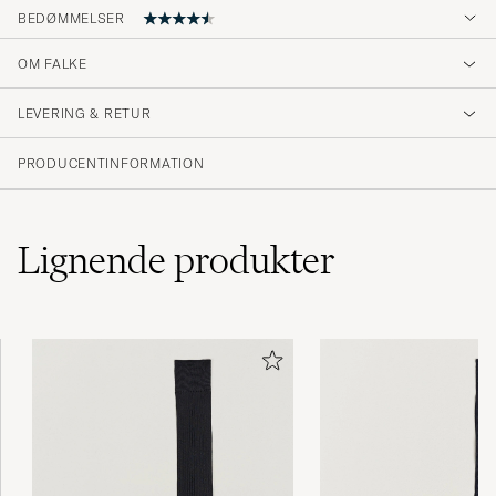
BEDØMMELSER
4.8
OM FALKE
LEVERING & RETUR
(10 Bedømmelse)
(8)
PRODUCENTINFORMATION
(2)
(0)
(0)
(0)
Lignende
produkter
Strømpene jeg bestilte ble raskt levert i min
postkasse.Grei handel.
KJELL H
KØBTE PÅ CAREOFCARL.NO
Falke - the one and only in socks!