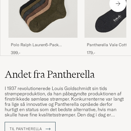
Polo Ralph Lauren6-Pack
Pantherella Vale Cotto
Performance Crew SocksBrown
Dark Grey
399,-
179,-
Andet fra Pantherella
I 1937 revolutionerede Louis Goldschmidt sin tids
strømpeproduktion, da han påbegyndte produktionen af
finstrikkede sømløse strømper. Konkurrenterne var langt
fra lige så innovative og Pantherella opnåede derfor
hurtigt en status som det bedste alternative, hvis man
skulle have fine kvalitetsstrømper. Den dag i dag er
Pantherella stadig blandt de bedste strømpeproducenter i
verden og leverer altid produkter i højeste kvalitet.
TIL PANTHERELLA