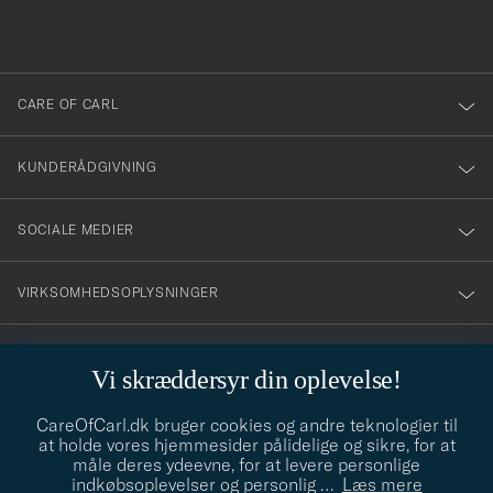
du
anmälde
dig
till
CARE OF CARL
vårt
nyhetsbrev!
KUNDERÅDGIVNING
SOCIALE MEDIER
VIRKSOMHEDSOPLYSNINGER
Vi skræddersyr din oplevelse!
STILRÅD
CareOfCarl.dk bruger cookies og andre teknologier til
Behøver du hjælp til at finde din stil? Lad os hjælpe dig, vi hjælper
at holde vores hjemmesider pålidelige og sikre, for at
gerne til!
info@careofcarl.dk
måle deres ydeevne, for at levere personlige
indkøbsoplevelser og personlig
…
Læs mere
STILRÅD