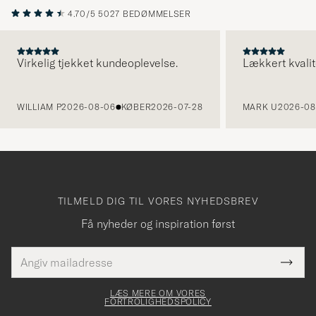
4.70/5
5027 BEDØMMELSER
Virkelig tjekket kundeoplevelse.
Lækkert kvalit
FORRIGE
WILLIAM P
2026-08-06
KØBER
2026-07-28
MARK U
2026-08
TILMELD DIG TIL VORES NYHEDSBREV
Få nyheder og inspiration først
E-
Tack
Dette
mailadresse
Submi
elt skal
för
Newsl
dfyldes
Form
LÆS MERE OM VORES
att
FORTROLIGHEDSPOLICY