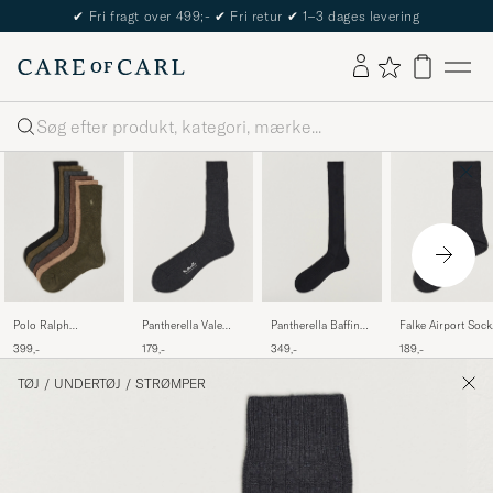
✔
Fri fragt over 499;-
✔
Fri retur
✔
1–3 dages levering
Søg
Polo Ralph
Pantherella Vale
Pantherella Baffin
Falke Airport Sock
Lauren6-Pack
Cotton Socks Dark
Silk Long Sock
Anthracite Melang
399,-
179,-
349,-
189,-
Performance Crew
Grey
Black
SocksBrown
TØJ
/
UNDERTØJ
/
STRØMPER