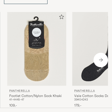
PANTHERELLA
PANTHERELLA
Footlet Cotton/Nylon Sock Khaki
Vale Cotton Socks Dark
41-44
45-47
39
40
42
43
109,-
179,-