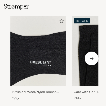
Strømper
10-PACK
Bresciani Wool/Nylon Ribbed
Care with Carl 10-Pa
Short Socks Black
Cotton Socks BLACK
199,-
219,-