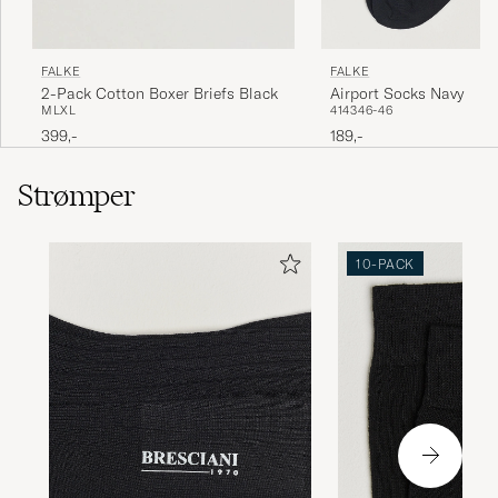
FALKE
FALKE
Airport Socks Navy
2-Pack Cotton Boxer Briefs Black
41
43
46-46
M
L
XL
189,-
399,-
Strømper
10-PACK