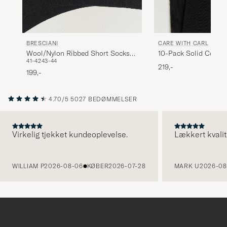
BRESCIANI
CARE WITH CARL
Wool/Nylon Ribbed Short Socks
10-Pack Solid Cotto
41-42
43-44
Black
BLACK
219,-
199,-
4.70/5
5027 BEDØMMELSER
Virkelig tjekket kundeoplevelse.
Lækkert kvalit
FORRIGE
WILLIAM P
2026-08-06
KØBER
2026-07-28
MARK U
2026-08