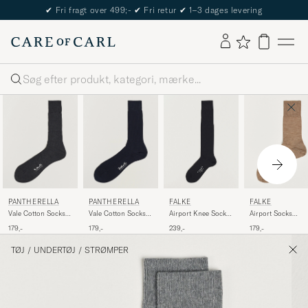
✔
Fri fragt over 499;-
✔
Fri retur
✔
1–3 dages levering
Søg
PANTHERELLA
PANTHERELLA
FALKE
FALKE
Vale Cotton Socks
Vale Cotton Socks
Airport Knee Socks
Airport Socks
Dark Grey
Navy
Black
Nutmeg Melange
179,-
179,-
239,-
179,-
TØJ
/
UNDERTØJ
/
STRØMPER