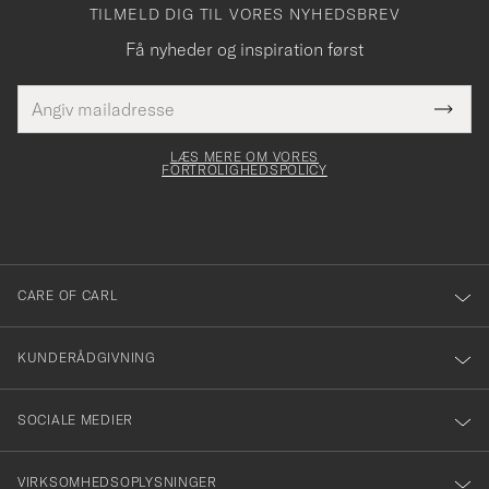
TILMELD DIG TIL VORES NYHEDSBREV
Få nyheder og inspiration først
E-
Tack
Dette
mailadresse
Submi
elt skal
för
Newsl
dfyldes
Form
LÆS MERE OM VORES
att
FORTROLIGHEDSPOLICY
du
anmälde
dig
till
CARE OF CARL
vårt
nyhetsbrev!
KUNDERÅDGIVNING
SOCIALE MEDIER
VIRKSOMHEDSOPLYSNINGER