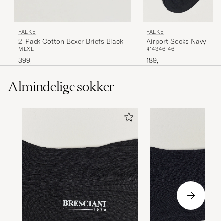
FALKE
FALKE
Airport Socks Navy
2-Pack Cotton Boxer Briefs Black
41
43
46-46
M
L
XL
189,-
399,-
Almindelige sokker