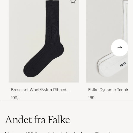
Sidder godt og er superbehagelige at have på.
SIMON A
KØBTE PÅ CAREOFCARL.DK
Bresciani Wool/Nylon Ribbed
Falke Dynamic Tennis S
Short Socks Black
White
199,-
169,-
Andet fra Falke