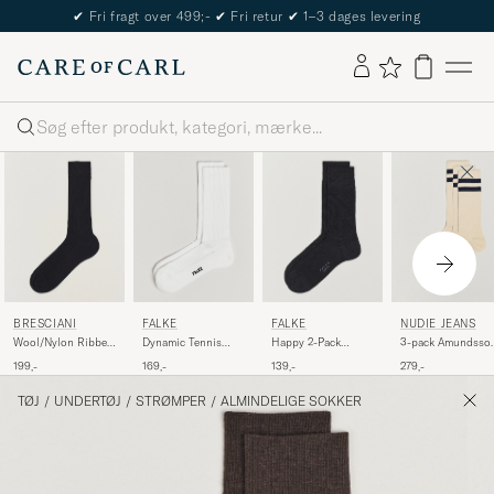
✔
Fri fragt over 499;-
✔
Fri retur
✔
1–3 dages levering
Søg
BRESCIANI
FALKE
FALKE
NUDIE JEANS
Wool/Nylon Ribbed
Dynamic Tennis
Happy 2-Pack
3-pack Amundsso
Short Socks Black
Sock Off White
Cotton Socks
Tennis Socks Off
199,-
169,-
139,-
279,-
Anthracite Melange
White/Navy
TØJ
/
UNDERTØJ
/
STRØMPER
/
ALMINDELIGE SOKKER