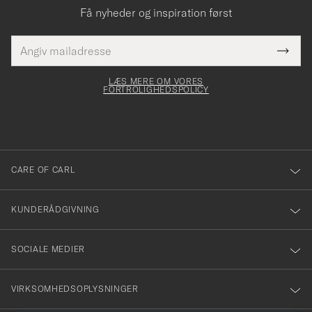
Få nyheder og inspiration først
E-
Tack
Dette
mailadresse
Submi
elt skal
för
Newsl
dfyldes
Form
LÆS MERE OM VORES
att
FORTROLIGHEDSPOLICY
du
anmälde
dig
till
CARE OF CARL
vårt
nyhetsbrev!
KUNDERÅDGIVNING
SOCIALE MEDIER
VIRKSOMHEDSOPLYSNINGER