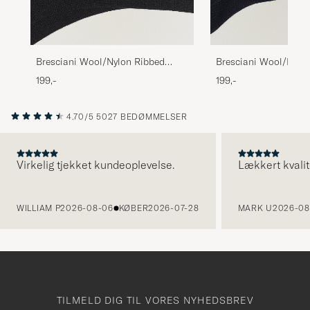
Bresciani Wool/Nylon Ribbed
Bresciani Wool/Nylo
Short Socks Black
Short Socks Navy
199,-
199,-
4.70/5
5027 BEDØMMELSER
Virkelig tjekket kundeoplevelse.
Lækkert kvalit
FORRIGE
WILLIAM P
2026-08-06
KØBER
2026-07-28
MARK U
2026-08
TILMELD DIG TIL VORES NYHEDSBREV