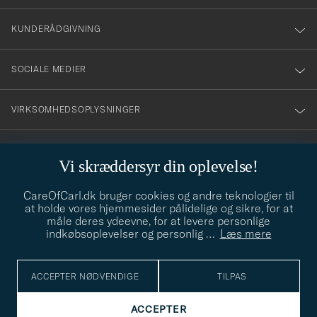
vårt
nyhetsbrev!
KUNDERÅDGIVNING
SOCIALE MEDIER
VIRKSOMHEDSOPLYSNINGER
Vi skræddersyr din oplevelse!
STILRÅD
CareOfCarl.dk bruger cookies og andre teknologier til
Behøver du hjælp til at finde din stil? Lad os hjælpe dig, vi hjælper
at holde vores hjemmesider pålidelige og sikre, for at
gerne til!
info@careofcarl.dk
måle deres ydeevne, for at levere personlige
indkøbsoplevelser og personlig
…
Læs mere
STILRÅD
ACCEPTER NØDVENDIGE
TILPAS
© Care of Carl 2026
ACCEPTER