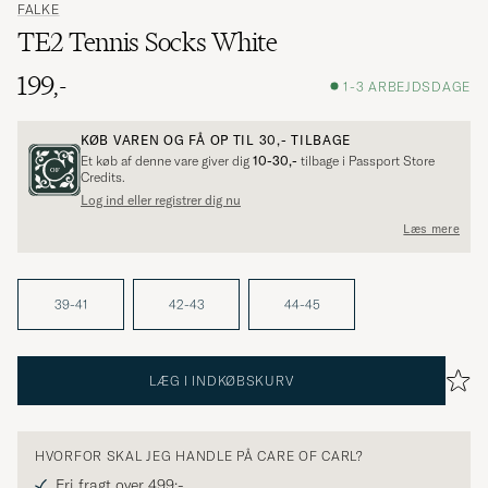
FALKE
TE2 Tennis Socks White
199,-
1-3 ARBEJDSDAGE
KØB VAREN OG FÅ OP TIL
30,-
TILBAGE
Et køb af denne vare giver dig
10-30,-
tilbage i Passport Store
Credits.
Log ind eller registrer dig nu
Læs mere
39-41
42-43
44-45
LÆG I INDKØBSKURV
HVORFOR SKAL JEG HANDLE PÅ CARE OF CARL?
Fri fragt over 499;-