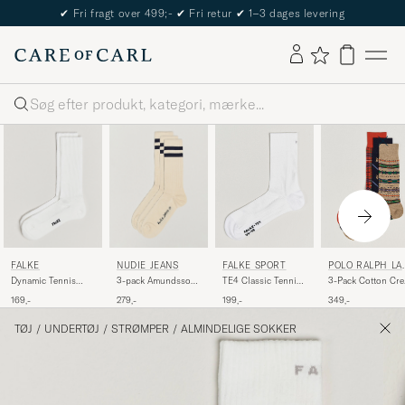
✔
Fri fragt over 499;-
✔
Fri retur
✔
1–3 dages levering
Søg
FALKE
NUDIE JEANS
FALKE SPORT
POLO RALPH LA
REN
Dynamic Tennis
3-pack Amundsson
TE4 Classic Tennis
3-Pack Cotton Cr
Sock Off White
Tennis Socks Off
Socks White
Socks Multi
169,-
279,-
199,-
349,-
White/Navy
TØJ
/
UNDERTØJ
/
STRØMPER
/
ALMINDELIGE SOKKER