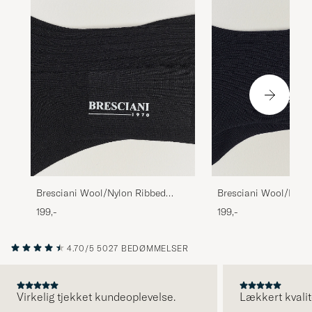
Bresciani Wool/Nylon Ribbed
Bresciani Wool/Nylo
Short Socks Black
Short Socks Navy
199,-
199,-
4.70/5
5027 BEDØMMELSER
Virkelig tjekket kundeoplevelse.
Lækkert kvalit