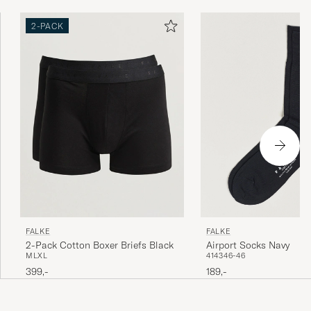
2-PACK
FALKE
FALKE
Airport Socks Navy
2-Pack Cotton Boxer Briefs Black
41
43
46-46
M
L
XL
189,-
399,-