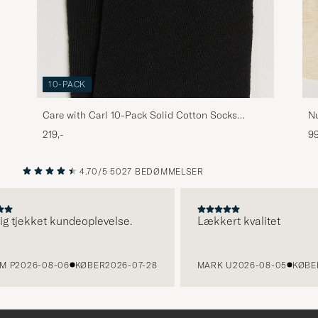
10-PACK
Care with Carl 10-Pack Solid Cotton Socks
Nu
BLACK
W
219,-
99
4.70/5
5027 BEDØMMELSER
FORRIGE
NÆSTE
tjekket kundeoplevelse.
Lækkert kvalitet
2026-08-06
KØBER
2026-07-28
MARK U
2026-08-05
KØBER
202