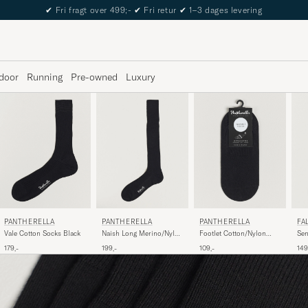
The Care of Carl Passport
door
Running
Pre-owned
Luxury
PANTHERELLA
PANTHERELLA
PANTHERELLA
FA
Vale Cotton Socks Black
Naish Long Merino/Nylon
Footlet Cotton/Nylon
Sen
Sock Black
Sock Black
Bla
179,-
199,-
109,-
149