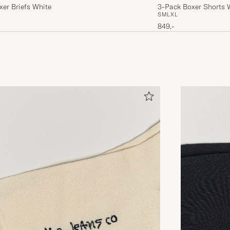
er Briefs White
3-Pack Boxer Shorts 
S
M
L
XL
849,-