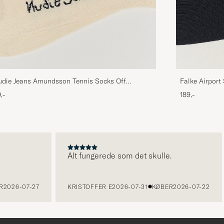
die Jeans Amundsson Tennis Socks Off
Falke Airport
hite/Navy
,-
189,-
Alt fungerede som det skulle.
6-07-27
KRISTOFFER E
2026-07-31
KØBER
2026-07-22