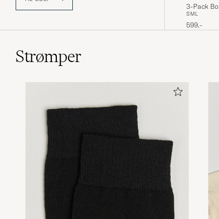
3-Pack Box
S
M
L
599,-
Strømper