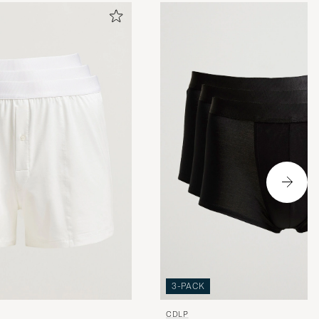
3-PACK
CDLP