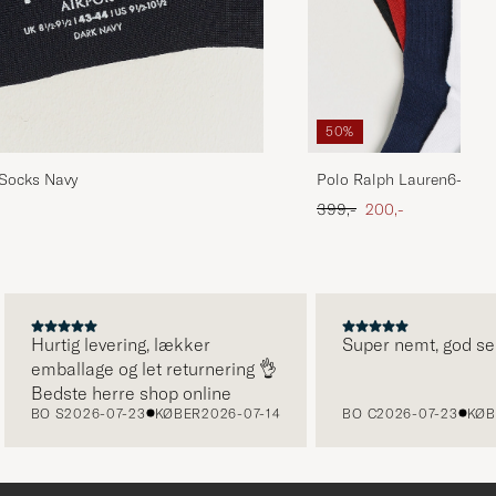
50%
 Socks Navy
Polo Ralph Lauren6-Pac
SocksMulti
Ordinary pris
Nedsat pris
399,-
200,-
Hurtig levering, lækker
Super nemt, god servic
emballage og let returnering 👌
Bedste herre shop online
BO S
2026-07-23
KØBER
2026-07-14
BO C
2026-07-23
KØBER
2