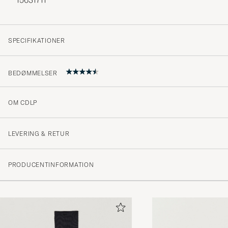
SPECIFIKATIONER
BEDØMMELSER
OM CDLP
Mycket mjuka men ändå med tydlig passform. Uppfatta
size.
LEVERING & RETUR
JOACIM S
KØBTE PÅ CAREOFCARL.SE
PRODUCENTINFORMATION
Dejlige at have på men der går hul på samtlige sokker a
brug. Elendig kvalitet.
JESPER N
KØBTE PÅ CAREOFCARL.DK