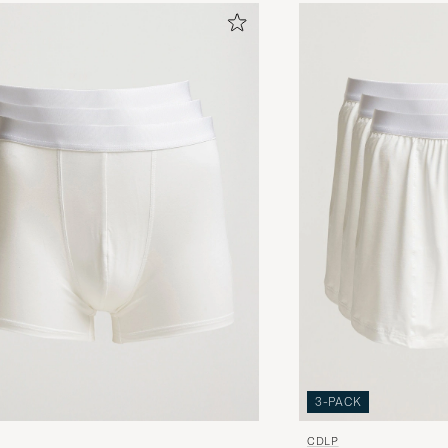
3-PACK
CDLP