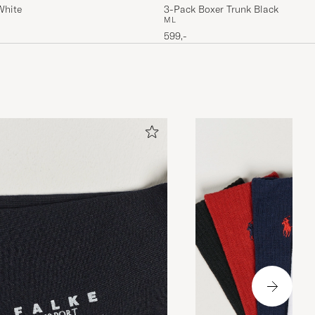
White
3-Pack Boxer Trunk Black
M
L
599,-