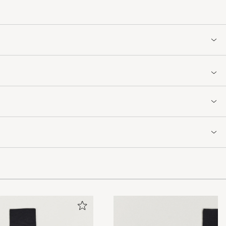
r som true-to-
llerede efter 1