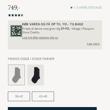
749,-
1-3 ARBEJDSDAGE
KØB VAREN OG FÅ OP TIL
112,-
TILBAGE
Et køb af denne vare giver dig
37-112,-
tilbage i Passport
Store Credits.
Log ind eller registrer dig nu
Flere alternativer?
Læs mere
FINDES OGSÅ I DISSE FARVER
UDFORSK LIGNENDE PRODUKTER
39-42
43-46