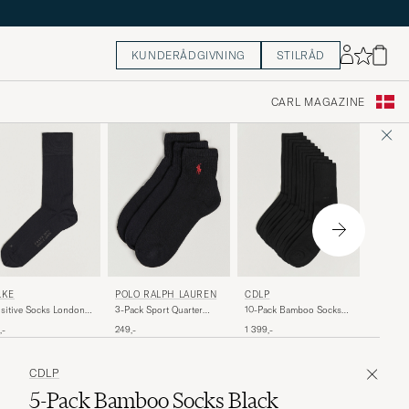
KUNDERÅDGIVNING
STILRÅD
CARL MAGAZINE
PANTH
LKE
POLO RALPH LAUREN
CDLP
Naish M
sitive Socks London
3-Pack Sport Quarter
10-Pack Bamboo Socks
Black
ck
Socks Black
Black
179,-
,-
249,-
1 399,-
CDLP
5-Pack Bamboo Socks Black