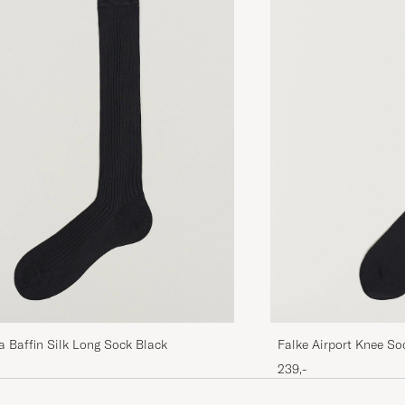
Utmärkta strumpo
GUNNAR D
KØBTE PÅ CAREOFCARL.SE
a Baffin Silk Long Sock Black
Falke Airport Knee So
239,-