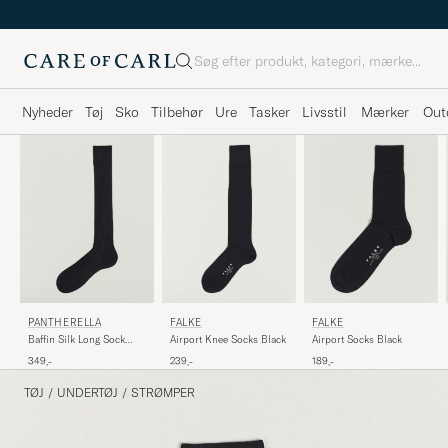
Søg
Nyheder
Tøj
Sko
Tilbehør
Ure
Tasker
Livsstil
Mærker
Out
PANTHERELLA
FALKE
FALKE
Baffin Silk Long Sock
Airport Knee Socks Black
Airport Socks Black
Black
349,-
239,-
189,-
TØJ
/
UNDERTØJ
/
STRØMPER