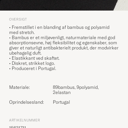
OVERSIGT
• Fremstillet i en blanding af bambus og polyamid
med stretch.
• Bambus er et miljøvenligt, naturmateriale med god
absorptionsevne, høj fleksibilitet og egenskaber, som
giver et naturligt antibakterielt produkt, der modvirker
ubehagelig duft.
• Elastikkant ved skaftet.
• Diskret, strikket logo.
• Produceret i Portugal.
Materiale:
89bambus, 9polyamid,
2elastan
Oprindelsesland:
Portugal
ARTIKELNUMMER
15631711