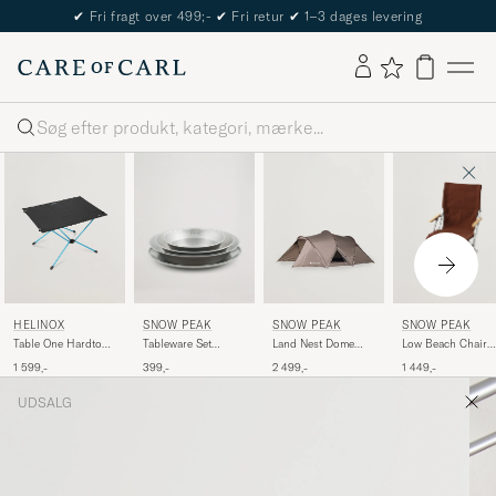
✔
Fri fragt over 499;-
✔
Fri retur
✔
1–3 dages levering
Søg
SNOW PEAK
SNOW PEAK
HELINOX
SNOW PEAK
Tableware Set
Low Beach Chair
Table One Hardtop
Land Nest Dome
Stainless Steel
Brown
Large Black
Medium Tent Brown
399,-
1 449,-
1 599,-
2 499,-
UDSALG