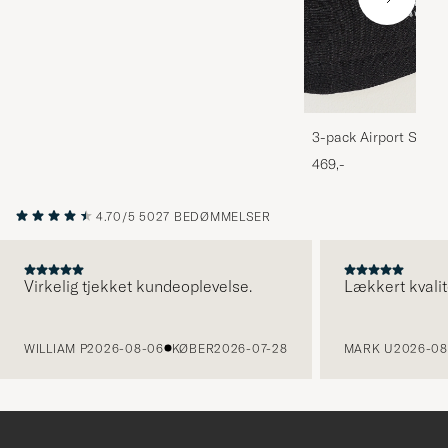
3-pack Airport Socks
Melange
469,-
4.70/5
5027 BEDØMMELSER
Virkelig tjekket kundeoplevelse.
Lækkert kvalit
FORRIGE
WILLIAM P
2026-08-06
KØBER
2026-07-28
MARK U
2026-08