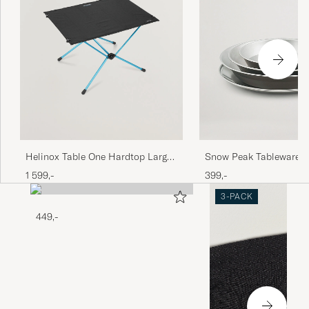
Snow Peak Tableware S
Helinox Table One Hardtop Large
Stainless Steel
Black
399,-
1 599,-
3-PACK
449,-