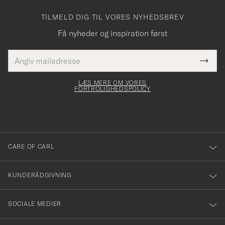
TILMELD DIG TIL VORES NYHEDSBREV
Få nyheder og inspiration først
E-
Tack
Dette
mailadresse
Submi
elt skal
för
Newsl
dfyldes
Form
LÆS MERE OM VORES
att
FORTROLIGHEDSPOLICY
du
anmälde
dig
till
CARE OF CARL
vårt
nyhetsbrev!
KUNDERÅDGIVNING
SOCIALE MEDIER