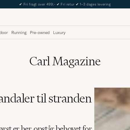
The Care of Carl Passport
door
Running
Pre-owned
Luxury
Carl Magazine
andaler til stranden
st er her, opstår behovet for