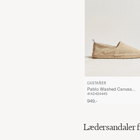
CASTAÑER
Pablo Washed Canvas
41
42
43
44
45
Espadrilles Sand
949,-
Lædersandaler f