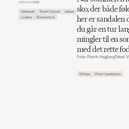
Carl
OPDAG MERE
Magazine
sko, der både føle
Jakkesæt
Smart Casual
Jakker
her er sandalen 
Loafers
Birkenstock
du går en tur lan
mingler til en s
med det rette fod
Foto: Patrik Hagborg
Tekst: 
Stiltips
Victor Lacabanne