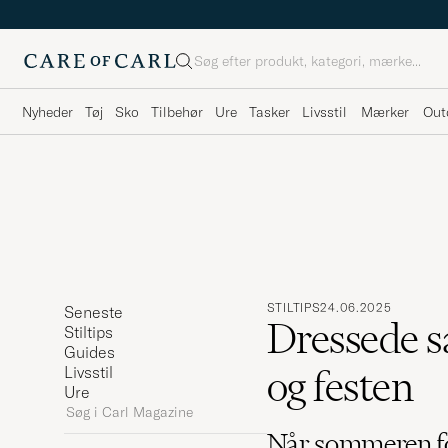
Søg
Nyheder
Tøj
Sko
Tilbehør
Ure
Tasker
Livsstil
Mærker
Out
STILTIPS
24.06.2025
Seneste
Dressede s
Stiltips
Guides
og festen
Livsstil
Ure
Søg
i
Når sommeren før