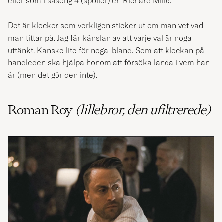
eller som i säsong 4 (spoiler) en Richard Mille.
Det är klockor som verkligen sticker ut om man vet vad
man tittar på. Jag får känslan av att varje val är noga
uttänkt. Kanske lite för noga ibland. Som att klockan på
handleden ska hjälpa honom att försöka landa i vem han
är (men det gör den inte).
Roman Roy
(lillebror, den ufiltrerede)