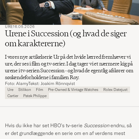
URE
16.05.2026
Urene i Succession (og hvad de siger
om karaktererne)
I vores nye artikelserie Ur på det hvide lærred fremhæver vi
ure, der ses i film og tv-serier. I dag tager vi et nærmere kig på
urene i tv-serien Succession - og hvad de egentlig afslører om
søskendeforholdene i familien Roy.
Foto: Alamy
Tekst: Joakim Rönnqvist
Ure
Stilikon
Film
Pre-Owned & Vintage Watches
Rolex Datejust
Cartier
Patek Philippe
Hvis du ikke har set HBO's tv-serie
Succession
endnu, så
er det grundlæggende en serie om en af verdens mest