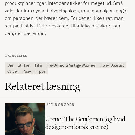
produktplaceringer. Intet der stikker for meget ud. Små
valg, der kan synes betydningsløse, men som siger meget
om personen, der bærer dem. For det er ikke uret, man
ser på til sidst. Det er hvad det tilfældigvis afslører om
den, der bærer det.
OPDAG MERE
Ure
Stilikon
Film
Pre-Owned & Vintage Watches
Rolex Datejust
Cartier
Patek Philippe
Relateret læsning
URE
16.06.2026
Urene i The Gentlemen (og hvad
de siger om karaktererne)