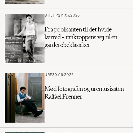
STILTIPS
11.07.2026
Fra poolkanten til det hvide
lærred – tanktoppens vej til en
garderobeklassiker
URE
30.06.2026
Mød fotografen og urentusiasten
Raffael Frenner