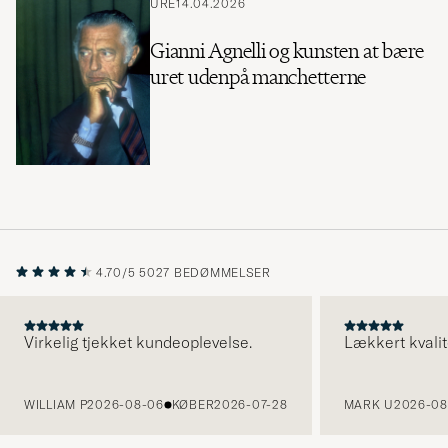
URE
14.04.2026
Gianni Agnelli og kunsten at bære
uret udenpå manchetterne
4.70/5
5027 BEDØMMELSER
Virkelig tjekket kundeoplevelse.
Lækkert kvalit
FORRIGE
WILLIAM P
2026-08-06
KØBER
2026-07-28
MARK U
2026-08