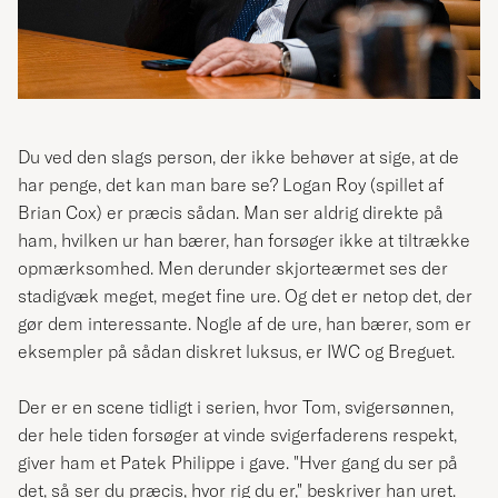
Du ved den slags person, der ikke behøver at sige, at de
har penge, det kan man bare se? Logan Roy (spillet af
Brian Cox)
er præcis sådan. Man ser aldrig direkte på
ham, hvilken ur han bærer, han forsøger ikke at tiltrække
opmærksomhed. Men derunder skjorteærmet ses der
stadigvæk meget, meget fine ure. Og det er netop det, der
gør dem interessante. Nogle af de ure, han bærer, som er
eksempler på sådan diskret luksus, er IWC og Breguet.
Der er en scene tidligt i serien, hvor Tom, svigersønnen,
der hele tiden forsøger at vinde svigerfaderens respekt,
giver ham et Patek Philippe i gave. "Hver gang du ser på
det, så ser du præcis, hvor rig du er," beskriver han uret.