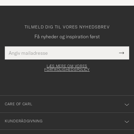
TILMELD DIG TIL VORES NYHEDSBREV
Få nyheder og inspiration først
E-
Tack
Dette
mailadresse
Submi
elt skal
för
Newsl
dfyldes
Form
LÆS MERE OM VORES
att
FORTROLIGHEDSPOLICY
du
anmälde
dig
till
CARE OF CARL
vårt
nyhetsbrev!
KUNDERÅDGIVNING