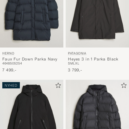
HERNO
PATAGONIA
Faux Fur Down Parka Navy
Heyes 3 in 1 Parka Black
46
48
50
52
54
S
M
L
XL
7 499,-
3 799,-
NYHED