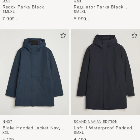
UBR
UBR
Regulator Parka Black
Redox Parka Black
S
M
L
XL
S
M
L
XL
Storm
5 999,-
7 999,-
NN07
SCANDINAVIAN EDITION
Blake Hooded Jacket Navy
Loft II Waterproof Padded
XXL
S
M
XL
Blue
Coat Midnight Blue
4 199,-
4 499,-