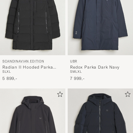
SCANDINAVIAN EDITION
UBR
Radian II Hooded Parka
Redox Parka Dark Navy
S
L
XL
S
M
L
XL
Onyx
5 899,-
7 999,-