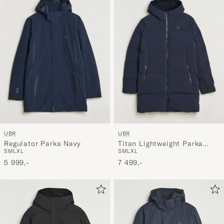
UBR
UBR
Regulator Parka Navy
Titan Lightweight Parka
S
M
L
XL
S
M
L
XL
Navy
5 999,-
7 499,-