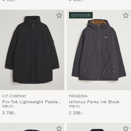
OUTDOOR
C.P. COMPANY
PATAGONIA
Pro-Tek Lightweight Padded
Isthmus Parka Ink Black
S
M
L
XL
S
M
L
XL
Parka Black
3 799,-
2 299,-