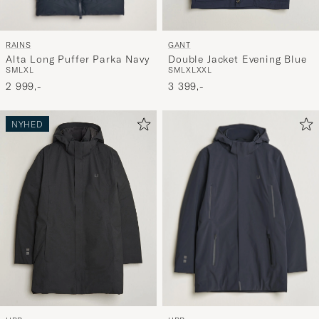
RAINS
GANT
Alta Long Puffer Parka Navy
Double Jacket Evening Blue
S
M
L
XL
S
M
L
XL
XXL
2 999,-
3 399,-
NYHED