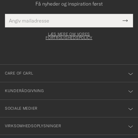
Få nyheder og inspiration først
E-
Tack
Dette
mailadresse
Submi
elt skal
för
Newsl
dfyldes
Form
LÆS MERE OM VORES
att
FORTROLIGHEDSPOLICY
du
anmälde
dig
till
CARE OF CARL
vårt
nyhetsbrev!
KUNDERÅDGIVNING
SOCIALE MEDIER
VIRKSOMHEDSOPLYSNINGER