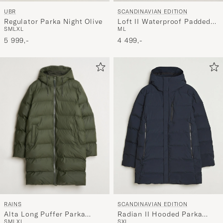
UBR
SCANDINAVIAN EDITION
Regulator Parka Night Olive
Loft II Waterproof Padded
S
M
L
XL
M
L
Coat Onyx
5 999,-
4 499,-
RAINS
SCANDINAVIAN EDITION
Alta Long Puffer Parka
Radian II Hooded Parka
S
M
L
XL
S
XL