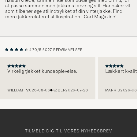
halstørklæde
, samt en
hue
som udvælges med omhu, for
at passe sammen med
jakkens
farve og stil.
Handsker
vil
som
tilbehør
øge stilindtrykket af din vinterjakke. Find
mere jakkerelateret stilinspiration i
Carl Magazine
!
4.70/5
5027 BEDØMMELSER
Virkelig tjekket kundeoplevelse.
Lækkert kvalit
FORRIGE
WILLIAM P
2026-08-06
KØBER
2026-07-28
MARK U
2026-08
TILMELD DIG TIL VORES NYHEDSBREV