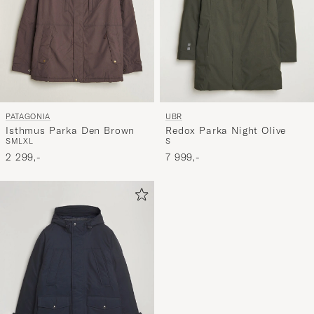
PATAGONIA
UBR
Isthmus Parka Den Brown
Redox Parka Night Olive
S
M
L
XL
S
2 299,-
7 999,-