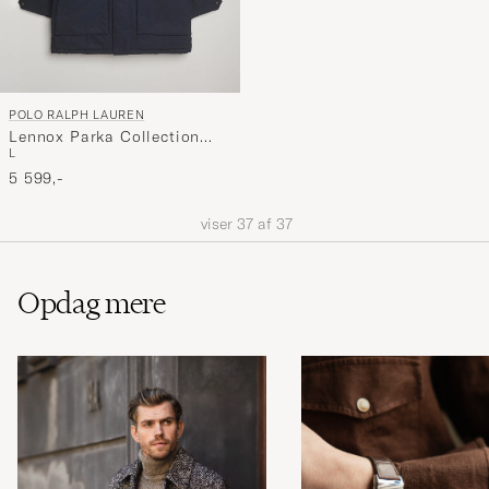
POLO RALPH LAUREN
Lennox Parka Collection
L
Navy
5 599,-
viser
37
af
37
Opdag mere