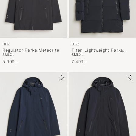
UBR
UBR
Regulator Parka Meteorite
Titan Lightweight Parka
S
M
L
XL
S
M
L
XL
Black
5 999,-
7 499,-