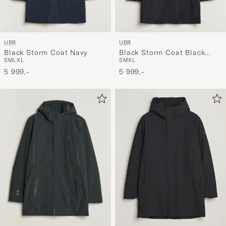
UBR
UBR
Black Storm Coat Navy
Black Storm Coat Black
S
M
L
XL
S
M
XL
Storm
5 999,-
5 999,-