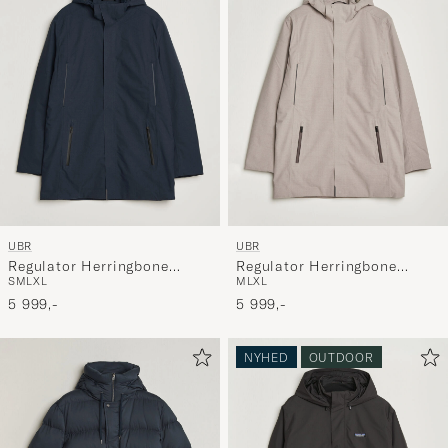
UBR
UBR
Regulator Herringbone
Regulator Herringbone
S
M
L
XL
M
L
XL
Parka Navy
Parka Drift Wood
5 999,-
5 999,-
NYHED
OUTDOOR