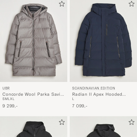
UBR
SCANDINAVIAN EDITION
Concorde Wool Parka Savile
Radian II Apex Hooded
S
M
L
XL
L
Sand Melange
Parka Navy
9 299,-
7 099,-