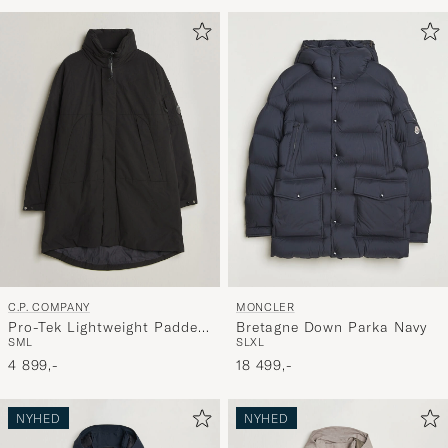
for
at
aktivere
Min
stil,
og
oplev
er
mere
håndpluk
udvalg
til
C.P. COMPANY
MONCLER
dig.
Pro-Tek Lightweight Padded
Bretagne Down Parka Navy
S
M
L
S
L
XL
Parka Black
4 899,-
18 499,-
NYHED
NYHED