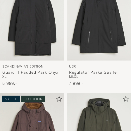
SCANDINAVIAN EDITION
UBR
Guard II Padded Park Onyx
Regulator Parka Savile
XL
M
L
XL
Black Wool
5 999,-
7 999,-
NYHED
OUTDOOR