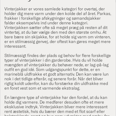
Vinterjakker er vores samlede kategori for overtøj, der
holder dig mere varm under den kolde del af året.
Parkas
,
frakker
i forskellige afskygninger og sømandsjakker
falder eksempelvis ind under denne kategori.
Vinterjakken sætter ofte så meget præg på resten af dit
vintertøj, at du bør vælge den med den største omhu. At
bare bære sin skijakke, for at holde sig varm om vinteren,
er en stilmæssig genvej, der oftest kan gøres meget mere
interessant.
Stilmæssigt findes der plads og behov for flere forskellige
typer af vinterjakker i din garderobe. Hvis du vil holde
mængden af vinterjakker du behøver nede, er lag-på-lag
outfit en god idé. Som udgangspunkt for dette, er en
marineblå
uldfrakke
et godt alternativ. Den kan være lun
nok i det tidlige efterår, og senere forår. Når det bliver
rigtig koldt udenfor, kan du forstærke din
uldfrakke
med
en foret
vest
som et varmende ekstralag.
En længere type af vinterjakke har den fordel, at du kan
holde dig varmere. De medfører desuden ofte et mere
eksklusive indtryk. Vinterjakken bliver mere interessant
rent æstetisk, hvis du bærer den med et flot
scarf
eller