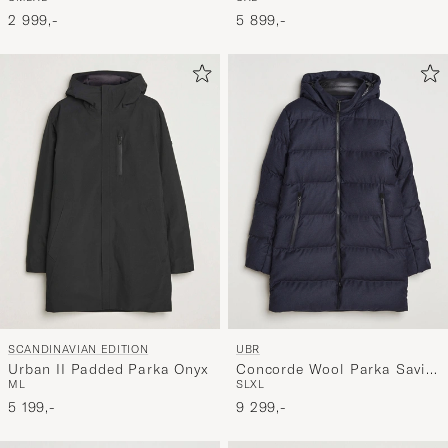
Green
Midnight Blue
2 999,-
5 899,-
SCANDINAVIAN EDITION
UBR
Urban II Padded Parka Onyx
Concorde Wool Parka Savile
M
L
S
L
XL
Dark Navy Melange
5 199,-
9 299,-