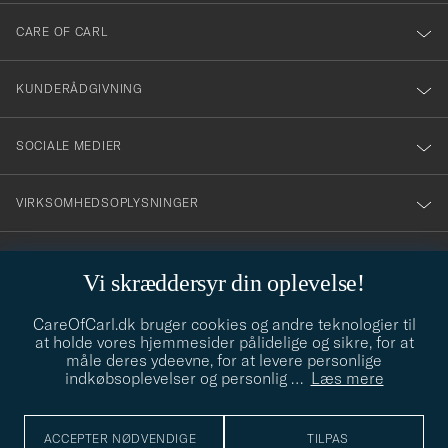
till
CARE OF CARL
vårt
nyhetsbrev!
KUNDERÅDGIVNING
SOCIALE MEDIER
VIRKSOMHEDSOPLYSNINGER
Vi skræddersyr din oplevelse!
STILRÅD
CareOfCarl.dk bruger cookies og andre teknologier til
Behøver du hjælp til at finde din stil? Lad os hjælpe dig, vi hjælper
at holde vores hjemmesider pålidelige og sikre, for at
gerne til!
info@careofcarl.dk
måle deres ydeevne, for at levere personlige
indkøbsoplevelser og personlig
…
Læs mere
STILRÅD
ACCEPTER NØDVENDIGE
TILPAS