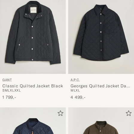
GANT
A.P.C.
Classic Quilted Jacket Black
Georges Quilted Jacket Dark
S
M
L
XL
XXL
M
L
XL
Navy
1 799,-
4 499,-