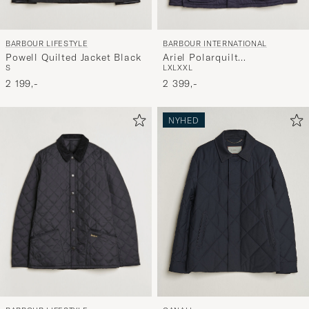
BARBOUR LIFESTYLE
BARBOUR INTERNATIONAL
Powell Quilted Jacket Black
Ariel Polarquilt
S
L
XL
XXL
International Jacket Navy
2 199,-
2 399,-
NYHED