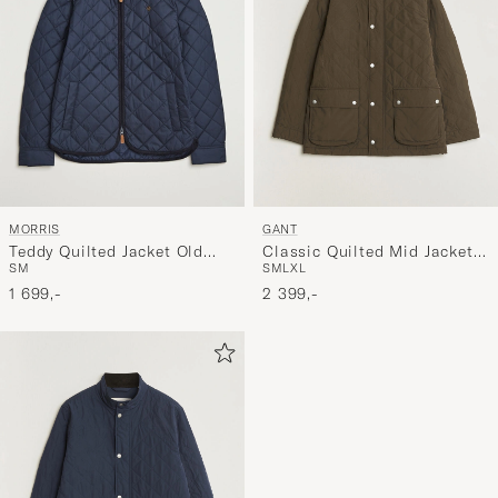
MORRIS
GANT
Teddy Quilted Jacket Old
Classic Quilted Mid Jacket
S
M
S
M
L
XL
Blue
Black Brown
1 699,-
2 399,-