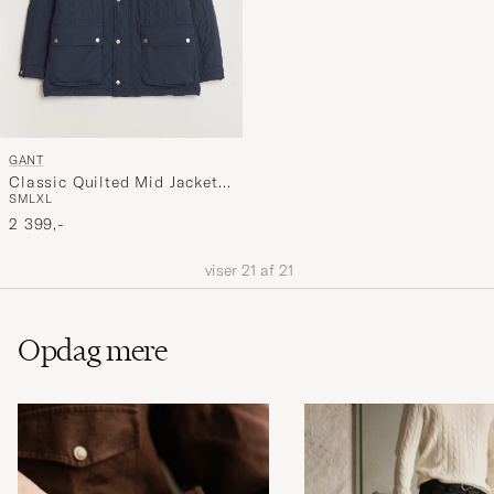
GANT
Classic Quilted Mid Jacket
S
M
L
XL
Evening Blue
2 399,-
viser
21
af
21
Opdag mere