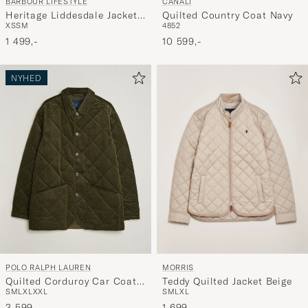
BARBOUR LIFESTYLE
CANALI
Heritage Liddesdale Jacket
Quilted Country Coat Navy
XS
S
M
48
52
Black
1 499,-
10 599,-
NYHED
MORRIS
POLO RALPH LAUREN
Teddy Quilted Jacket Beige
Quilted Corduroy Car Coat
S
M
L
XL
S
M
L
XL
XXL
Company Olive
1 699,-
3 599,-