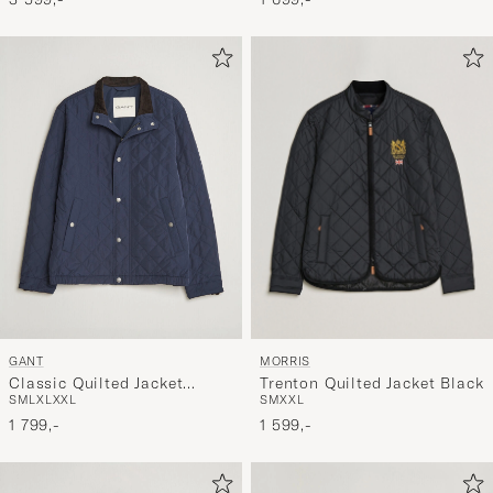
MORRIS
GANT
Trenton Quilted Jacket Black
Classic Quilted Jacket
S
M
XXL
S
M
L
XL
XXL
Evening Blue
1 599,-
1 799,-