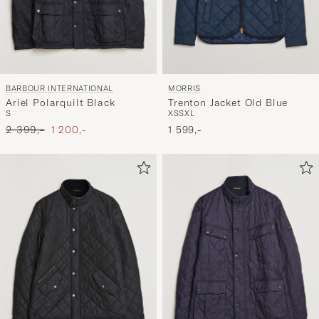
BARBOUR INTERNATIONAL
MORRIS
Ariel Polarquilt Black
Trenton Jacket Old Blue
S
XS
S
XL
Ordinary pris
Nedsat pris
2 399,-
1 200,-
1 599,-