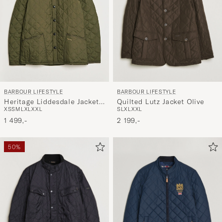
BARBOUR LIFESTYLE
BARBOUR LIFESTYLE
Quilted Lutz Jacket Olive
Heritage Liddesdale Jacket
S
L
XL
XXL
XS
S
M
L
XL
XXL
Olive
2 199,-
1 499,-
50%