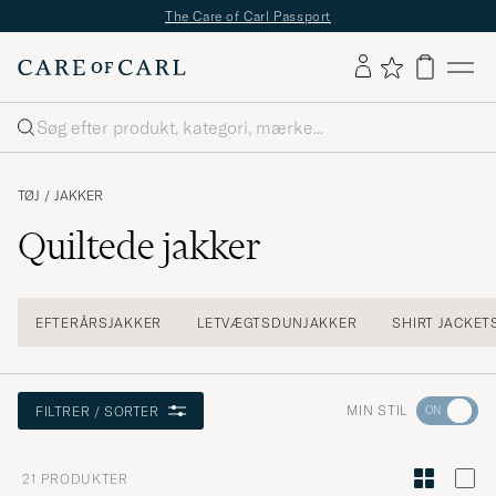
The Care of Carl Passport
Søg
TØJ
/
JAKKER
Quiltede jakker
EFTERÅRSJAKKER
LETVÆGTSDUNJAKKER
SHIRT JACKET
Gå
MIN STIL
FILTRER / SORTER
til
Stilråd
21
PRODUKTER