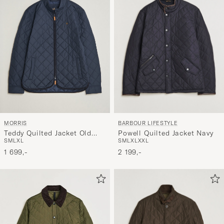
BARBOUR LIFESTYLE
MORRIS
Powell Quilted Jacket Navy
Teddy Quilted Jacket Old
S
M
L
XL
XXL
S
M
L
XL
Blue
2 199,-
1 699,-