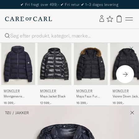
✔
Fri fragt over 499;-
✔
Fri retur
✔
1–3 dages levering
Søg
MONCLER
MONCLER
MONCLER
MONCLER
Montgenevre
Maya Jacket Black
Maya Faux Fur
Vezere Down Jacke
Flannel Down Jacket
Jacket Black
Black
16 399,-
12 599,-
16 399,-
16 399,-
Navy
TØJ
/
JAKKER