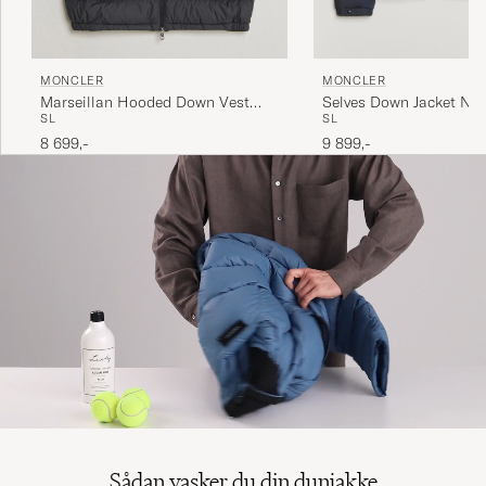
MONCLER
MONCLER
Marseillan Hooded Down Vest
Selves Down Jacket Nav
S
L
S
L
Black
8 699,-
9 899,-
Sådan vasker du din dunjakke