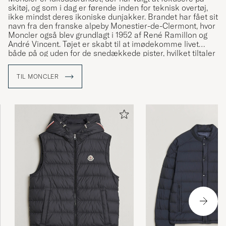
skitøj, og som i dag er førende inden for teknisk overtøj,
ikke mindst deres ikoniske dunjakker. Brandet har fået sit
navn fra den franske alpeby Monestier-de-Clermont, hvor
Moncler også blev grundlagt i 1952 af René Ramillon og
André Vincent. Tøjet er skabt til at imødekomme livet
både på og uden for de snedækkede pister, hvilket tiltaler
såvel vintersportsentusiaster som bymennesker. Care of
Carl er autoriseret forhandler af Moncler og tilbyder et
TIL MONCLER
nøje udvalgt sortiment af brandets ikoniske styles.