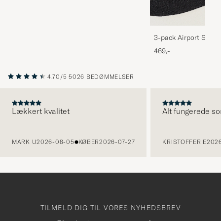
3-pack Airport Socks
Melange
469,-
4.70/5
5026 BEDØMMELSER
Lækkert kvalitet
Alt fungerede so
FORRIGE
MARK U
2026-08-05
KØBER
2026-07-27
KRISTOFFER E
2026
TILMELD DIG TIL VORES NYHEDSBREV