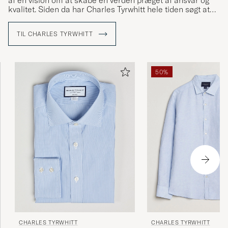
af en vision om at skabe en verden præget af ansvar og
kvalitet. Siden da har Charles Tyrwhitt hele tiden søgt at
tilbyde produkter, der ikke blot er elegante og vellavede,
men som også bærer på en historie af tradition og
TIL CHARLES TYRWHITT
finesse. Hvert produkt er nøje udformet til at passe den
moderne gentleman, og har en tidløs æstetik som er lige
aktuel i dag, som ved varemærkets opstart.
50%
CHARLES TYRWHITT
CHARLES TYRWHITT