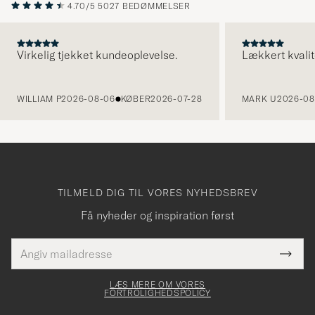
4.70/5
5027 BEDØMMELSER
Virkelig tjekket kundeoplevelse.
Lækkert kvalit
FORRIGE
WILLIAM P
2026-08-06
KØBER
2026-07-28
MARK U
2026-08
TILMELD DIG TIL VORES NYHEDSBREV
Få nyheder og inspiration først
E-
Tack
Dette
mailadresse
Submi
elt skal
för
Newsl
dfyldes
Form
LÆS MERE OM VORES
att
FORTROLIGHEDSPOLICY
du