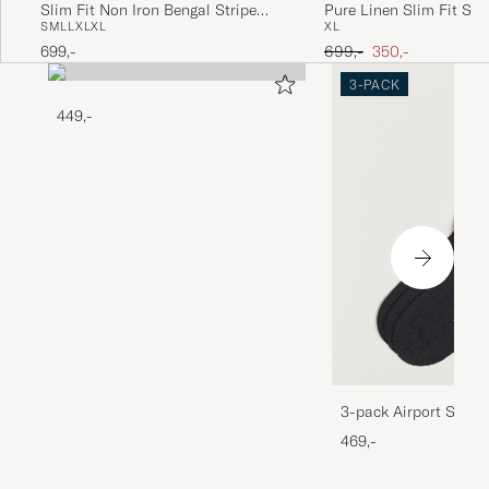
Slim Fit Non Iron Bengal Stripe
Pure Linen Slim Fit Shi
S
M
L
L
XL
XL
XL
Poplin Shirt Sky Blue
Ordinary pris
Nedsat pris
699,-
699,-
350,-
3-PACK
449,-
3-pack Airport Socks
Melange
469,-