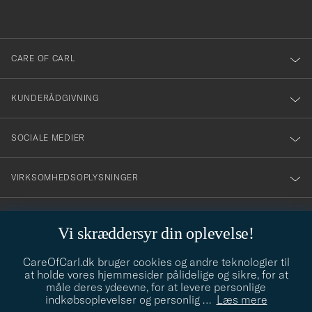
anmälde
dig
till
CARE OF CARL
vårt
nyhetsbrev!
KUNDERÅDGIVNING
SOCIALE MEDIER
VIRKSOMHEDSOPLYSNINGER
Vi skræddersyr din oplevelse!
STILRÅD
CareOfCarl.dk bruger cookies og andre teknologier til
Behøver du hjælp til at finde din stil? Lad os hjælpe dig, vi hjælper
at holde vores hjemmesider pålidelige og sikre, for at
gerne til!
info@careofcarl.dk
måle deres ydeevne, for at levere personlige
indkøbsoplevelser og personlig
…
Læs mere
STILRÅD