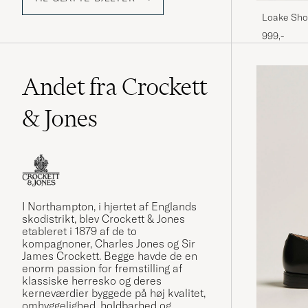
Loake Sho
Dark Brow
999,-
Andet fra Crockett
& Jones
I Northampton, i hjertet af Englands
skodistrikt, blev Crockett & Jones
etableret i 1879 af de to
kompagnoner, Charles Jones og Sir
James Crockett. Begge havde de en
enorm passion for fremstilling af
klassiske herresko og deres
kerneværdier byggede på høj kvalitet,
omhyggelighed, holdbarhed og