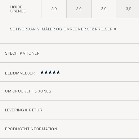
HØJDE
3,9
3,9
3,9
3,9
SPÆNDE
»
SE HVORDAN VI MÅLER OG OMREGNER STØRRELSER
SPECIFIKATIONER
BEDØMMELSER
OM CROCKETT & JONES
Ein exzellenter, klassischer Herrengürtel Perfekt!
MARTIN Q
KØBTE PÅ CAREOFCARL.DE
LEVERING & RETUR
PRODUCENTINFORMATION
Mein Sohn hat diesen Gürtel zu Weihnachten bekomme
der Qualität und dem Aussehen sehr zufrieden. Die Ab