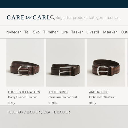
Søg
Nyheder
Tøj
Sko
Tilbehør
Ure
Tasker
Livsstil
Mærker
Out
LOAKE SHOEMAKERS
ANDERSON'S
ANDERSON'S
Harry Grained Leather
Structure Leather Suit
Embossed Western
Belt Dark Brown
Belt 3 cm Dark Brown
Leather Belt Tan
999,-
1 099,-
949,-
TILBEHØR
/
BÆLTER
/
GLATTE BÆLTER