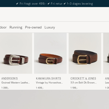
The Care of Carl Passport
door
Running
Pre-owned
Luxury
ANDERSON'S
CROCKETT & JONES
AN
KAMAKURA SHIRTS
Grained Western Leather
3,5 cm Belt Dk Brown
Lea
Vintage Ivy Horseshoe
Belt 2,5 cm Brown
Rough-Out Suede
Da
Buckle Belt Brown
1 099,-
1 199,-
1 0
1 499,-