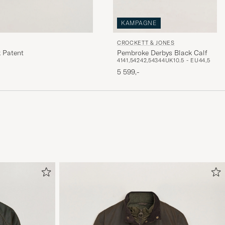
KAMPAGNE
CROCKETT & JONES
 Patent
Pembroke Derbys Black Calf
41
41,5
42
42,5
43
44
UK10.5 - EU44,5
5 599,-