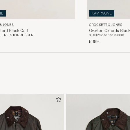
NE
KAMPAGNE
& JONES
CROCKETT & JONES
ford Black Calf
Overton Oxfords Black
FLERE STØRRELSER
41,5
42
42,5
43
43,5
44
45
5 199,-