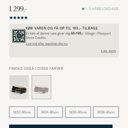
1 299,-
1-3 ARBEJDSDAGE
KØB VAREN OG FÅ OP TIL
195,-
TILBAGE
Et køb af denne vare giver dig
65-195,-
tilbage i Passport
Store Credits.
Log ind eller registrer dig nu
Flere alternativer?
Læs mere
FINDES OGSÅ I DISSE FARVER
UDFORSK LIGNENDE PRODUKTER
W32-80cm
W34-85cm
W36-90cm
W38-95cm