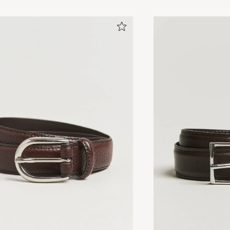
Umtausches, wegen einer anderen Größe, hat reibungs
Ich kann Crockett &amp Jones nur empfehlen.
GERLINDE G
KØBTE PÅ CAREOFCARL.DE