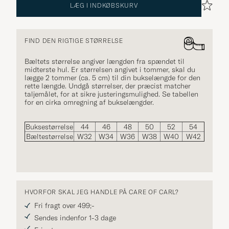
LÆG I INDKØBSKURV
FIND DEN RIGTIGE STØRRELSE
Bæltets størrelse angiver længden fra spændet til
midterste hul. Er størrelsen angivet i tommer, skal du
lægge 2 tommer (ca. 5 cm) til din bukselængde for den
rette længde. Undgå størrelser, der præcist matcher
taljemålet, for at sikre justeringsmulighed. Se tabellen
for en cirka omregning af bukselængder.
Buksestørrelse
44
46
48
50
52
54
Bæltestørrelse
W32
W34
W36
W38
W40
W42
HVORFOR SKAL JEG HANDLE PÅ CARE OF CARL?
Fri fragt over 499;-
Sendes indenfor 1-3 dage