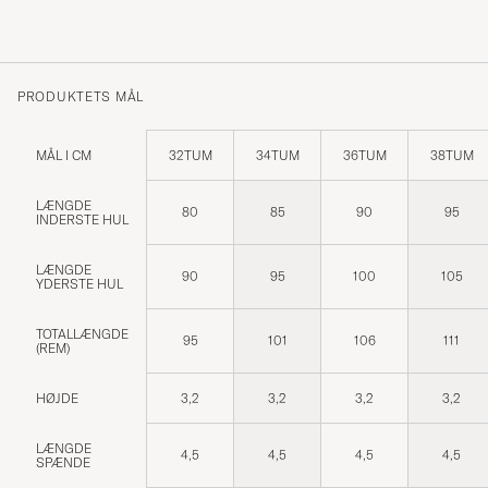
PRODUKTETS MÅL
MÅL I CM
32TUM
34TUM
36TUM
38TUM
LÆNGDE
80
85
90
95
INDERSTE HUL
LÆNGDE
90
95
100
105
YDERSTE HUL
TOTALLÆNGDE
95
101
106
111
(REM)
HØJDE
3,2
3,2
3,2
3,2
LÆNGDE
4,5
4,5
4,5
4,5
SPÆNDE