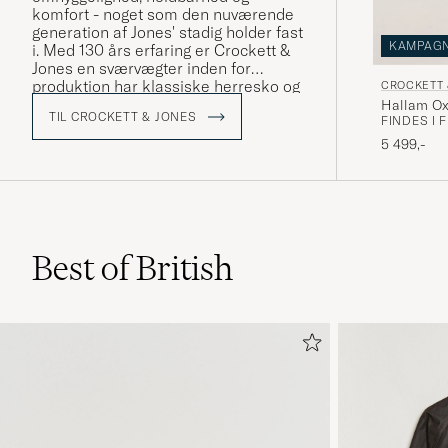
komfort - noget som den nuværende
generation af Jones' stadig holder fast
KAMPAG
i. Med 130 års erfaring er Crockett &
Jones en sværvægter inden for
produktion har klassiske herresko og
CROCKETT 
køber man et par sko fra Crockett &
Hallam Ox
TIL CROCKETT & JONES
Jones er man altid sikker på både at
FINDES I 
få design og kvalitet i topklasse.
5 499,-
Se vores MTO'er som vi eksklusivt har
fået lavet i samarbejde med Crockett
& Jones »
Best of British