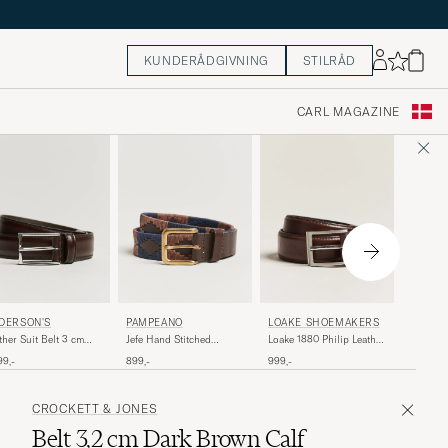
KUNDERÅDGIVNING
STILRÅD
CARL MAGAZINE
ANDER
DERSON'S
PAMPEANO
LOAKE SHOEMAKERS
Grained 
ther Suit Belt 3 cm
Jefe Hand Stitched
Loake 1880 Philip Leather
cm Dark
rk Brown
Classic Leather Belt
Belt Dark Brown
1 099,-
99,-
899,-
999,-
3,5cm Brown/Blue
CROCKETT & JONES
Belt 3,2 cm Dark Brown Calf