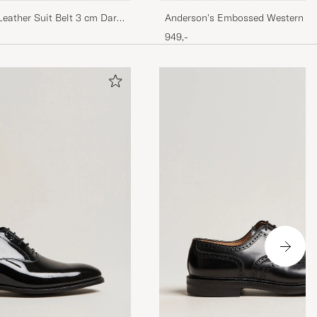
Leather Suit Belt 3 cm Dark
Anderson's Embossed Western Lea
949,-