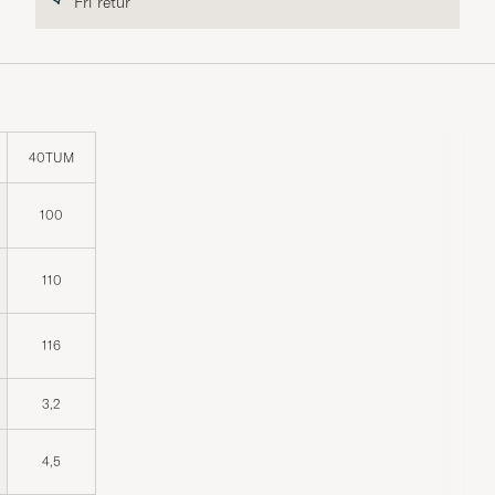
Fri retur
40TUM
100
110
116
3,2
4,5