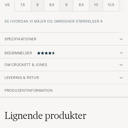
US
7,5
8
8,5
9
8,5
10
10,5
11
»
SE HVORDAN VI MÅLER OG OMREGNER STØRRELSER
SPECIFIKATIONER
BEDØMMELSER
OM CROCKETT & JONES
Slippers are tight on the toes and roomy on
the heels. Crockett &amp; Jones always
LEVERING & RETUR
delivers!
PRODUCENTINFORMATION
ØYVIND H
KØBTE PÅ CAREOFCARL.NO
Lignende
produkter