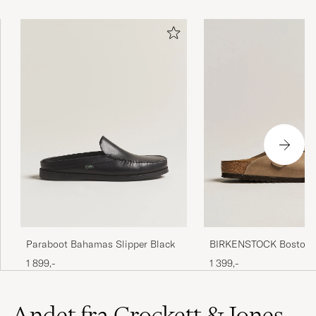
Paraboot Bahamas Slipper Black
BIRKENSTOCK Boston C
Footbed Tabacco Oiled 
1 899,-
1 399,-
Andet fra Crockett & Jones