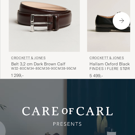
CROCKETT & JONES
CROCKETT & JONES
Belt 3,2 cm Dark Brown Calf
Hallam Oxford Black Ca
W32-80CM
34-85CM
36-90CM
38-95CM
FINDES I FLERE STØRR
1 299,-
5 499,-