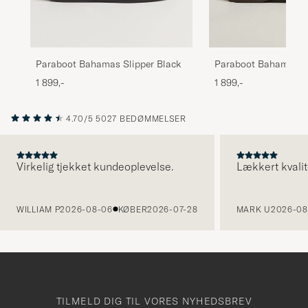
Paraboot Bahamas Slipper Black
Paraboot Bahamas S
Chocolate Nubuck
1 899,-
1 899,-
4.70/5
5027 BEDØMMELSER
Virkelig tjekket kundeoplevelse.
Lækkert kvalit
FORRIGE
WILLIAM P
2026-08-06
KØBER
2026-07-28
MARK U
2026-08
TILMELD DIG TIL VORES NYHEDSBREV