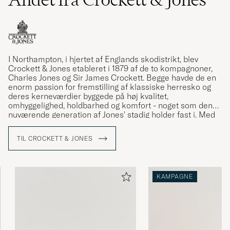
I Northampton, i hjertet af Englands skodistrikt, blev
Crockett & Jones etableret i 1879 af de to kompagnoner,
Charles Jones og Sir James Crockett. Begge havde de en
enorm passion for fremstilling af klassiske herresko og
deres kerneværdier byggede på høj kvalitet,
omhyggelighed, holdbarhed og komfort - noget som den
nuværende generation af Jones' stadig holder fast i. Med
130 års erfaring er Crockett & Jones en sværvægter inden
for produktion har klassiske herresko og køber man et
TIL CROCKETT & JONES
par sko fra Crockett & Jones er man altid sikker på både
at få design og kvalitet i topklasse.
Se vores MTO'er som vi eksklusivt har fået lavet i
KAMPAGNE
samarbejde med Crockett & Jones »