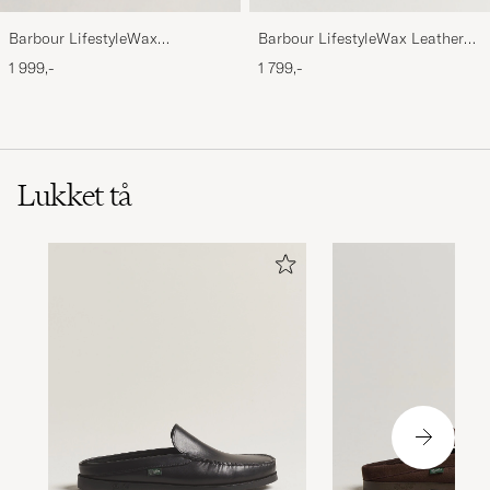
Barbour LifestyleWax
Barbour LifestyleWax Leather
HoldallOlive
Briefcase Olive
1 999,-
1 799,-
Lukket tå