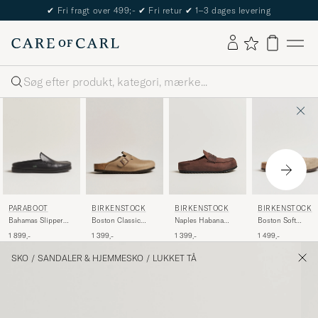
The Care of Carl Passport
Søg
PARABOOT
BIRKENSTOCK
BIRKENSTOCK
BIRKENSTOCK
Bahamas Slipper
Boston Classic
Boston Soft
Naples Habana
Black
Footbed Tabacco
Footbed Taupe
Oiled Leather
1 899,-
1 399,-
1 499,-
1 399,-
Oiled Leather
Suede
SKO
/
SANDALER & HJEMMESKO
/
LUKKET TÅ