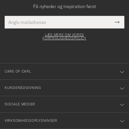
Få nyheder og inspiration først
E-
Tack
Dette
mailadresse
Submi
elt skal
för
Newsl
dfyldes
Form
LÆS MERE OM VORES
att
FORTROLIGHEDSPOLICY
du
anmälde
dig
till
CARE OF CARL
vårt
nyhetsbrev!
KUNDERÅDGIVNING
SOCIALE MEDIER
VIRKSOMHEDSOPLYSNINGER