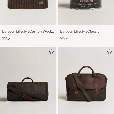
Barbour LifestyleCarlton Wool
Barbour LifestyleClassic
BeanieMid Brown
Thornproof Dressing
399,-
149,-