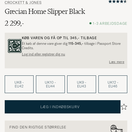
CROCKETT & JONES
Grecian Home Slipper Black
2 299,-
1-3 ARBEJDSDAGE
KØB VAREN OG FÅ OP TIL
345,-
TILBAGE
Et køb af denne vare giver dig
115-345,-
tilbage i Passport Store
Credits.
Log ind eller registrer dig nu
Læs mere
UK8 -
UK10 -
UK9 -
UK12 -
EU42
EU44
EU43
EU46
LÆG I INDKØBSKURV
FIND DEN RIGTIGE STØRRELSE