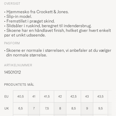
OVERSIGT
• Hjemmesko fra Crockett & Jones.
• Slip-in model.
• Fremstillet i præget skind.
• Slidsåler i ruskind, beregnet til indendørsbrug.
• Skoene har en håndlavet finish, hvilket giver hvert enkelt
par et unikt udseende.
PASFORM
Skoene er normale i størrelsen, vi anbefaler at du vælger
din normale størrelse.
ARTIKELNUMMER
14501012
PRODUKTETS MÅL
EU
40,5
41
41,5
42
42,5
43
43,5
44
UK
6,5
7
7,5
8
8,5
9
9,5
10