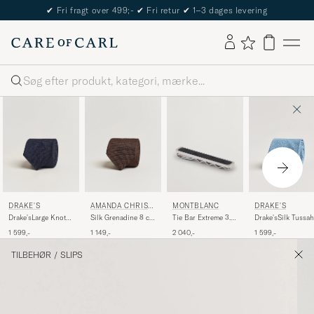
The Care of Carl Passport
Søg
MONTBLANC
DRAKE'S
AMANDA CHRIST
DRAKE'S
ENSEN
Tie Bar Extreme 3.0
Drake'sLarge Knot
Silk Grenadine 8 cm
Drake'sSilk Tussah
Black
Handrolled
Tie Brown
Handrolled TieSky
2 040,-
1 599,-
1 149,-
1 599,-
Grenadine Silk
Blue
TieNavy
TILBEHØR
/
SLIPS