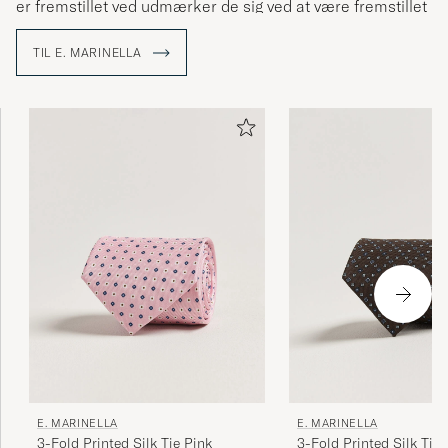
er fremstillet ved udmærker de sig ved at være fremstillet
af håndtrykte silkestoffer fra England. Noget som man
stolt kan sige at man har anvendt sig af siden firmaet blev
TIL E. MARINELLA
grundlagt.
I dag drives familiefirmaet af Alessandro Marinella, fjerde
generation Marinella og man fortsætter med at tiltrække
alt fra statsoverhoveder til stilconnaisseurs verden over.
E. MARINELLA
E. MARINELLA
3-Fold Printed Silk Tie Pink
3-Fold Printed Silk Tie