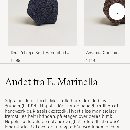
Drake'sLarge Knot Handrolled
Amanda Christensen Si
Grenadine Silk TieNavy
Grenadine 8 cm Tie Br
1 599,-
1 149,-
Andet fra E. Marinella
Slipseproducenten E. Marinella har siden de blev
grundlagt i 1914 i Napoli, stået for en udsøgt tradition af
håndværk og klassisk æstetik. Hvert slips man sælger
fremstilles helt i hånden, på etagen over deres butik i
Napoli, i et lokale de selv har valgt at holde ”Il labatorio” –
laboratoriet. Ud over det udsøgte håndværk som slipsene