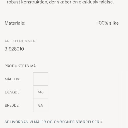
robust konstruktion, der skaber en eksklusiv følelse.
Materiale:
100% silke
ARTIKELNUMMER
31928010
PRODUKTETS MÅL
MÅL I CM
LÆNGDE
146
BREDDE
8,5
»
SE HVORDAN VI MÅLER OG OMREGNER STØRRELSER