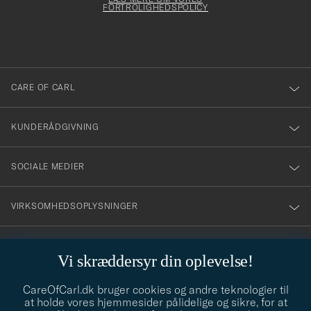
att
FORTROLIGHEDSPOLICY
du
anmälde
dig
till
CARE OF CARL
vårt
nyhetsbrev!
KUNDERÅDGIVNING
SOCIALE MEDIER
VIRKSOMHEDSOPLYSNINGER
Vi skræddersyr din oplevelse!
STILRÅD
CareOfCarl.dk bruger cookies og andre teknologier til
Behøver du hjælp til at finde din stil? Lad os hjælpe dig, vi hjælper
at holde vores hjemmesider pålidelige og sikre, for at
gerne til!
info@careofcarl.dk