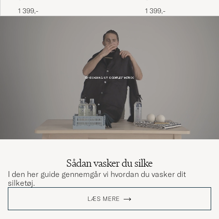
1 399,-
1 399,-
Sådan vasker du silke
I den her guide gennemgår vi hvordan du vasker dit
silketøj.
LÆS MERE