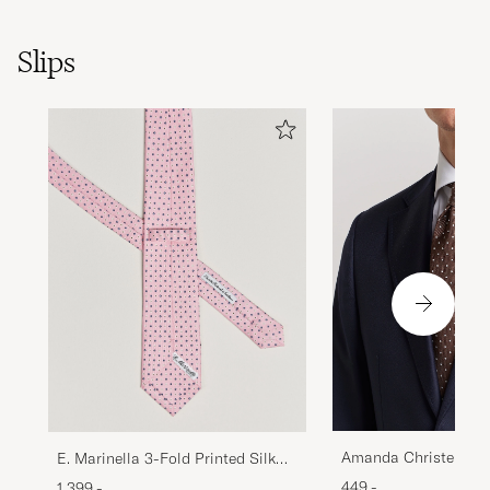
Slips
Amanda Christensen 
E. Marinella 3-Fold Printed Silk
Tie 8 cm Brown/Whit
Tie Pink
449,-
1 399,-