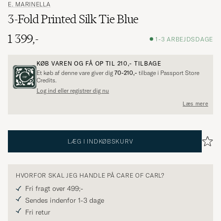
E. MARINELLA
3-Fold Printed Silk Tie Blue
1 399,-
1-3 ARBEJDSDAGE
KØB VAREN OG FÅ OP TIL
210,-
TILBAGE
Et køb af denne vare giver dig
70-210,-
tilbage i Passport Store
Credits.
Log ind eller registrer dig nu
Læs mere
LÆG I INDKØBSKURV
HVORFOR SKAL JEG HANDLE PÅ CARE OF CARL?
Fri fragt over 499;-
Sendes indenfor 1-3 dage
Fri retur